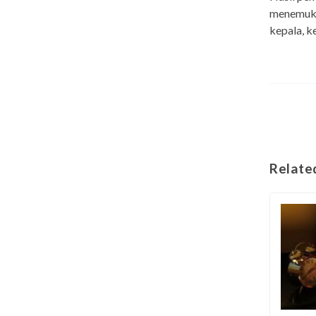
menemuka
kepala, k
Relate