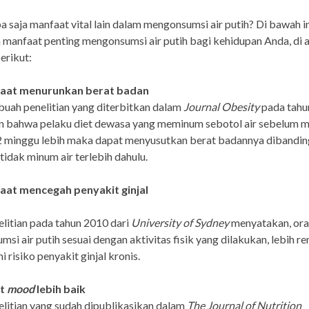
pa saja manfaat vital lain dalam mengonsumsi air putih? Di bawah i
manfaat penting mengonsumsi air putih bagi kehidupan Anda, di 
erikut:
aat menurunkan berat badan
uah penelitian yang diterbitkan dalam
Journal Obesity
pada tahu
an bahwa pelaku diet dewasa yang meminum sebotol air sebelum 
2 minggu lebih maka dapat menyusutkan berat badannya dibandin
 tidak minum air terlebih dahulu.
at mencegah penyakit ginjal
elitian pada tahun 2010 dari
University of Sydney
menyatakan, ora
si air putih sesuai dengan aktivitas fisik yang dilakukan, lebih r
 risiko penyakit ginjal kronis.
t
mood
lebih baik
elitian yang sudah dipublikasikan dalam
The Journal of Nutrition