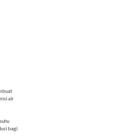
embuat
msi air
 suhu
lusi bagi