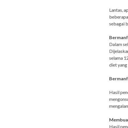
Lantas, a
beberapa 
sebagai b
Bermanf
Dalam seb
Dijelask
selama 1
diet yang
Bermanfa
Hasil pen
mengonsum
mengalami
Membua
Hasil pen