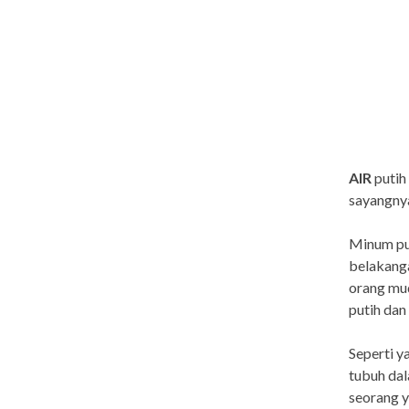
AIR
putih
sayangny
Minum put
belakang
orang mud
putih dan
Seperti y
tubuh dal
seorang y