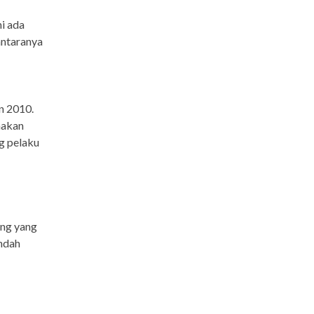
ni ada
antaranya
n 2010.
makan
g pelaku
ng yang
endah