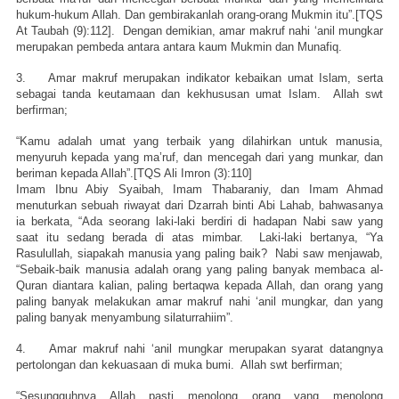
hukum-hukum Allah. Dan gembirakanlah orang-orang Mukmin itu”.[TQS
At Taubah (9):112]. Dengan demikian, amar makruf nahi ‘anil mungkar
merupakan pembeda antara antara kaum Mukmin dan Munafiq.
3. Amar makruf merupakan indikator kebaikan umat Islam, serta
sebagai tanda keutamaan dan kekhususan umat Islam. Allah swt
berfirman;
“Kamu adalah umat yang terbaik yang dilahirkan untuk manusia,
menyuruh kepada yang ma’ruf, dan mencegah dari yang munkar, dan
beriman kepada Allah”.[TQS Ali Imron (3):110]
Imam Ibnu Abiy Syaibah, Imam Thabaraniy, dan Imam Ahmad
menuturkan sebuah riwayat dari Dzarrah binti Abi Lahab, bahwasanya
ia berkata, “Ada seorang laki-laki berdiri di hadapan Nabi saw yang
saat itu sedang berada di atas mimbar. Laki-laki bertanya, “Ya
Rasulullah, siapakah manusia yang paling baik? Nabi saw menjawab,
“Sebaik-baik manusia adalah orang yang paling banyak membaca al-
Quran diantara kalian, paling bertaqwa kepada Allah, dan orang yang
paling banyak melakukan amar makruf nahi ‘anil mungkar, dan yang
paling banyak menyambung silaturrahiim”.
4. Amar makruf nahi ‘anil mungkar merupakan syarat datangnya
pertolongan dan kekuasaan di muka bumi. Allah swt berfirman;
“Sesungguhnya Allah pasti menolong orang yang menolong