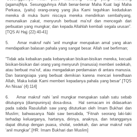
(agama)Nya. Sesungguhnya Allah benar-benar Maha Kuat lagi Maha
Perkasa, (yaitu) orang-orang yang jika Kami teguhkan kedudukan
mereka di muka bumi niscaya mereka mendirikan sembahyang,
menunaikan zakat, menyuruh berbuat ma’ruf dan mencegah dari
perbuatan yang mungkar; dan kepada Allahlah kembali segala urusan”.
[TQS Al Hajj (22):40-41]
5. Amar makruf nahi ‘anil mungkar merupakan amal yang akan
mendapatkan balasan pahala yang sangat besar. Allah swt berfirman;
“Tidak ada kebaikan pada kebanyakan bisikan-bisikan mereka, kecuali
bisikan-bisikan dari orang yang menyuruh (manusia) memberi sedekah,
atau berbuat ma’ruf, atau mengadakan perdamaian di antara manusia.
Dan barangsiapa yang berbuat demikian karena mencari keredhaan
Allah, Maka kelak Kami memberi kepadanya pahala yang besar”.[TQS
An Nisaa’ (4):114]
6. Amar makruf nahi ‘anil mungkar merupakan salah satu sebab
ditutupnya (diampuninya) dosa-dosa. Hal semacam ini didasarkan
pada sabda Rasulullah saw yang dituturkan oleh Imam Bukhari dan
Muslim; bahwasanya Nabi saw bersabda, “Fitnah seorang laki-laki
terhadap keluarganya, hartanya, dirinya, anaknya, dan tetangganya
dapat ditutup dengan puasa, sholat, sedekah, dan amar makruf nahi
‘anil mungkar”.[HR. Imam Bukhari dan Muslim]