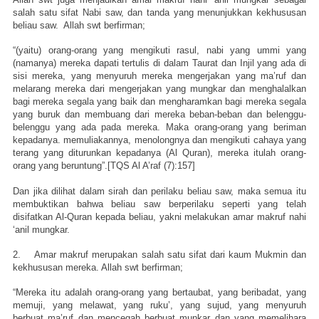
salah satu sifat Nabi saw, dan tanda yang menunjukkan kekhususan
beliau saw. Allah swt berfirman;
“(yaitu) orang-orang yang mengikuti rasul, nabi yang ummi yang
(namanya) mereka dapati tertulis di dalam Taurat dan Injil yang ada di
sisi mereka, yang menyuruh mereka mengerjakan yang ma’ruf dan
melarang mereka dari mengerjakan yang mungkar dan menghalalkan
bagi mereka segala yang baik dan mengharamkan bagi mereka segala
yang buruk dan membuang dari mereka beban-beban dan belenggu-
belenggu yang ada pada mereka. Maka orang-orang yang beriman
kepadanya. memuliakannya, menolongnya dan mengikuti cahaya yang
terang yang diturunkan kepadanya (Al Quran), mereka itulah orang-
orang yang beruntung”.[TQS Al A’raf (7):157]
Dan jika dilihat dalam sirah dan perilaku beliau saw, maka semua itu
membuktikan bahwa beliau saw berperilaku seperti yang telah
disifatkan Al-Quran kepada beliau, yakni melakukan amar makruf nahi
‘anil mungkar.
2. Amar makruf merupakan salah satu sifat dari kaum Mukmin dan
kekhususan mereka. Allah swt berfirman;
“Mereka itu adalah orang-orang yang bertaubat, yang beribadat, yang
memuji, yang melawat, yang ruku’, yang sujud, yang menyuruh
berbuat ma’ruf dan mencegah berbuat munkar dan yang memelihara