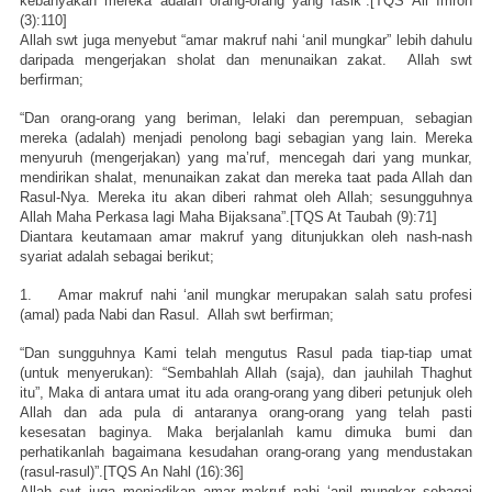
kebanyakan mereka adalah orang-orang yang fasik”.[TQS Ali Imron
(3):110]
Allah swt juga menyebut “amar makruf nahi ‘anil mungkar” lebih dahulu
daripada mengerjakan sholat dan menunaikan zakat. Allah swt
berfirman;
“Dan orang-orang yang beriman, lelaki dan perempuan, sebagian
mereka (adalah) menjadi penolong bagi sebagian yang lain. Mereka
menyuruh (mengerjakan) yang ma’ruf, mencegah dari yang munkar,
mendirikan shalat, menunaikan zakat dan mereka taat pada Allah dan
Rasul-Nya. Mereka itu akan diberi rahmat oleh Allah; sesungguhnya
Allah Maha Perkasa lagi Maha Bijaksana”.[TQS At Taubah (9):71]
Diantara keutamaan amar makruf yang ditunjukkan oleh nash-nash
syariat adalah sebagai berikut;
1. Amar makruf nahi ‘anil mungkar merupakan salah satu profesi
(amal) pada Nabi dan Rasul. Allah swt berfirman;
“Dan sungguhnya Kami telah mengutus Rasul pada tiap-tiap umat
(untuk menyerukan): “Sembahlah Allah (saja), dan jauhilah Thaghut
itu”, Maka di antara umat itu ada orang-orang yang diberi petunjuk oleh
Allah dan ada pula di antaranya orang-orang yang telah pasti
kesesatan baginya. Maka berjalanlah kamu dimuka bumi dan
perhatikanlah bagaimana kesudahan orang-orang yang mendustakan
(rasul-rasul)”.[TQS An Nahl (16):36]
Allah swt juga menjadikan amar makruf nahi ‘anil mungkar sebagai