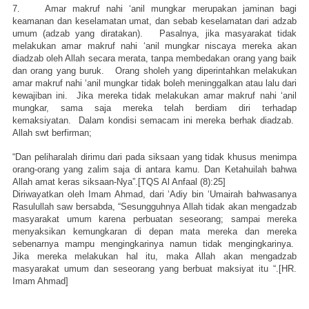
7. Amar makruf nahi ‘anil mungkar merupakan jaminan bagi
keamanan dan keselamatan umat, dan sebab keselamatan dari adzab
umum (adzab yang diratakan). Pasalnya, jika masyarakat tidak
melakukan amar makruf nahi ‘anil mungkar niscaya mereka akan
diadzab oleh Allah secara merata, tanpa membedakan orang yang baik
dan orang yang buruk. Orang sholeh yang diperintahkan melakukan
amar makruf nahi ‘anil mungkar tidak boleh meninggalkan atau lalu dari
kewajiban ini. Jika mereka tidak melakukan amar makruf nahi ‘anil
mungkar, sama saja mereka telah berdiam diri terhadap
kemaksiyatan. Dalam kondisi semacam ini mereka berhak diadzab.
Allah swt berfirman;
“Dan peliharalah dirimu dari pada siksaan yang tidak khusus menimpa
orang-orang yang zalim saja di antara kamu. Dan Ketahuilah bahwa
Allah amat keras siksaan-Nya”.[TQS Al Anfaal (8):25]
Diriwayatkan oleh Imam Ahmad, dari ‘Adiy bin ‘Umairah bahwasanya
Rasulullah saw bersabda, “Sesungguhnya Allah tidak akan mengadzab
masyarakat umum karena perbuatan seseorang; sampai mereka
menyaksikan kemungkaran di depan mata mereka dan mereka
sebenarnya mampu mengingkarinya namun tidak mengingkarinya.
Jika mereka melakukan hal itu, maka Allah akan mengadzab
masyarakat umum dan seseorang yang berbuat maksiyat itu “.[HR.
Imam Ahmad]