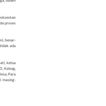
aga, dalam
yukseskan
ada proses
ni, benar-
 tidak ada
ati, ketua
PD, Kabag,
esa, Para
i masing-