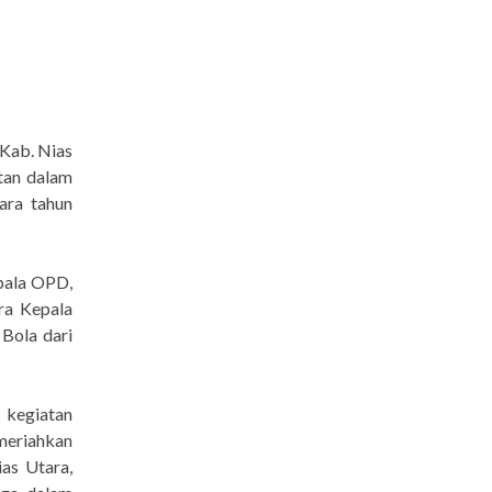
 Kab. Nias
tan dalam
ara tahun
epala OPD,
a Kepala
 Bola dari
 kegiatan
meriahkan
as Utara,