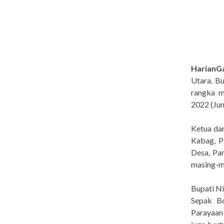
HarianGa
Utara. B
rangka m
2022 (Ju
Ketua dan
Kabag, 
Desa, Par
masing-m
Bupati N
Sepak Bo
Parayaan