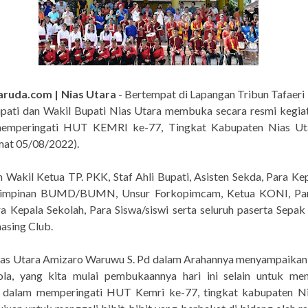
ruda.com | Nias Utara
- Bertempat di Lapangan Tribun Tafaeri
upati dan Wakil Bupati Nias Utara membuka secara resmi kegia
emperingati HUT KEMRI ke-77, Tingkat Kabupaten Nias Ut
mat 05/08/2022).
 Wakil Ketua TP. PKK, Staf Ahli Bupati, Asisten Sekda, Para K
Pimpinan BUMD/BUMN, Unsur Forkopimcam, Ketua KONI, Par
a Kepala Sekolah, Para Siswa/siswi serta seluruh paserta Sepak
asing Club.
ias Utara Amizaro Waruwu S. Pd dalam Arahannya menyampaikan
la, yang kita mulai pembukaannya hari ini selain untuk me
 dalam memperingati HUT Kemri ke-77, tingkat kabupaten Ni