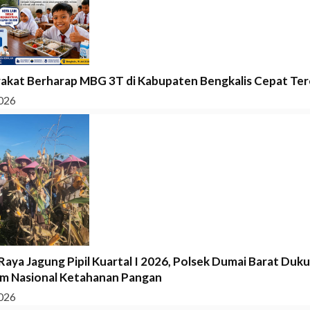
akat Berharap MBG 3T di Kabupaten Bengkalis Cepat Tere
026
Raya Jagung Pipil Kuartal I 2026, Polsek Dumai Barat Duk
m Nasional Ketahanan Pangan
026