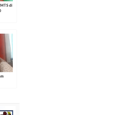
/MTS di
0
am