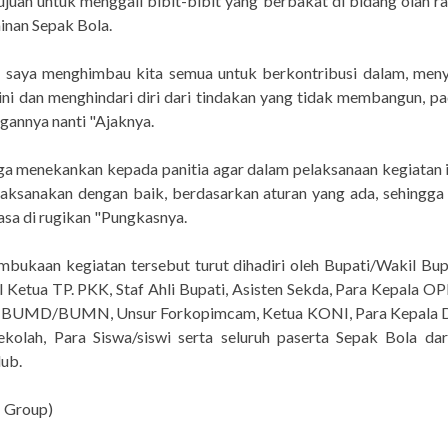
ujuan untuk menggali bibit-bibit yang berbakat di bidang olah r
inan Sepak Bola.
u saya menghimbau kita semua untuk berkontribusi dalam, men
ini dan menghindari diri dari tindakan yang tidak membangun, p
gannya nanti "Ajaknya.
ga menekankan kepada panitia agar dalam pelaksanaan kegiatan i
laksanakan dengan baik, berdasarkan aturan yang ada, sehingga
sa di rugikan "Pungkasnya.
bukaan kegiatan tersebut turut dihadiri oleh Bupati/Wakil Bup
 Ketua TP. PKK, Staf Ahli Bupati, Asisten Sekda, Para Kepala O
 BUMD/BUMN, Unsur Forkopimcam, Ketua KONI, Para Kepala D
ekolah, Para Siswa/siswi serta seluruh paserta Sepak Bola dar
ub.
I Group)