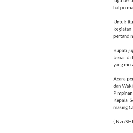
juga bert
hal perma
Untuk it
kegiatan 
pertandin
Bupati ju
benar di 
yang mera
Acara pem
dan Wakil
Pimpinan
Kepala S
masing Cl
( Nzr/SH