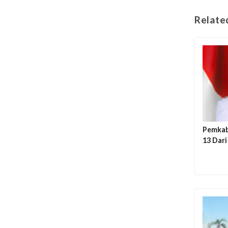
Relate
Pemkab 
13 Dar