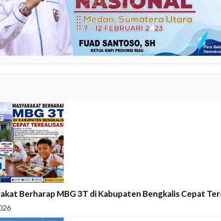
akat Berharap MBG 3T di Kabupaten Bengkalis Cepat Tere
026