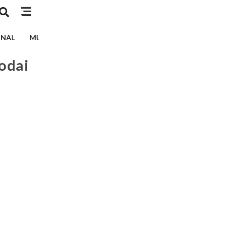
INAL
MUSIK
TEKNOLOGI
EDUKASI
KESEHATAN
odai