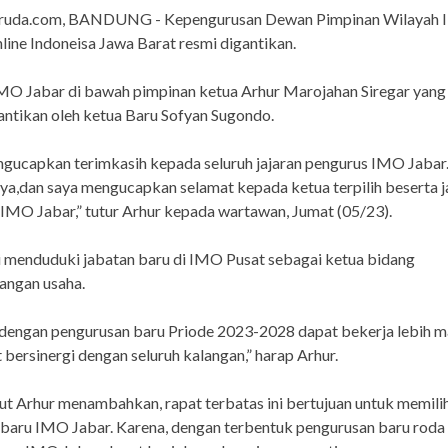
ruda.com, BANDUNG - Kepengurusan Dewan Pimpinan Wilayah I
ine Indoneisa Jawa Barat resmi digantikan.
MO Jabar di bawah pimpinan ketua Arhur Marojahan Siregar yang 
antikan oleh ketua Baru Sofyan Sugondo.
gucapkan terimkasih kepada seluruh jajaran pengurus IMO Jabar.
a,dan saya mengucapkan selamat kepada ketua terpilih beserta j
IMO Jabar,” tutur Arhur kepada wartawan, Jumat (05/23).
i menduduki jabatan baru di IMO Pusat sebagai ketua bidang
ngan usaha.
dengan pengurusan baru Priode 2023-2028 dapat bekerja lebih m
 bersinergi dengan seluruh kalangan,” harap Arhur.
jut Arhur menambahkan, rapat terbatas ini bertujuan untuk memili
baru IMO Jabar. Karena, dengan terbentuk pengurusan baru roda