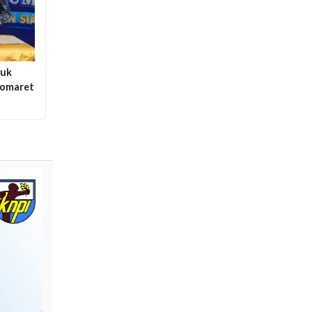
suk
domaret