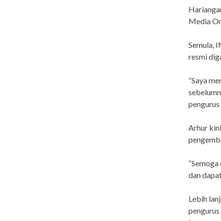
Harianga
Media Onl
Semula, I
resmi dig
“Saya men
sebelumny
pengurus 
Arhur kin
pengemba
“Semoga 
dan dapat
Lebih lan
pengurus 