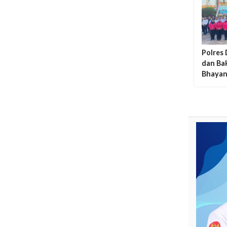
Polres
dan Bak
Bhayan