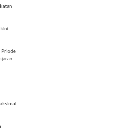
katan
kini
 Priode
ajaran
aksimal
h