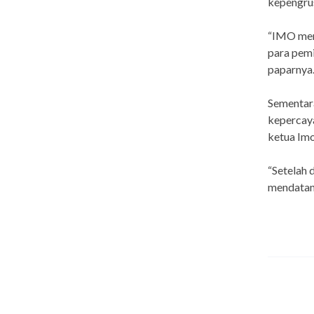
kepengru
“IMO meru
para pemi
paparnya
Sementara
kepercaya
ketua Im
“Setelah 
mendatang