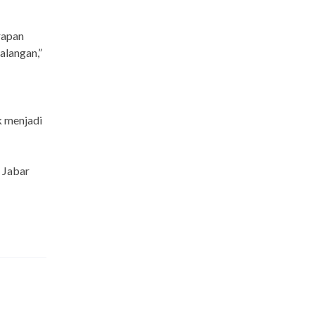
rapan
alangan,”
k menjadi
 Jabar