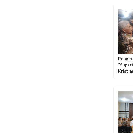
Penyer
“Supar
Kristia