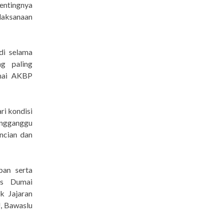
entingnya
laksanaan
di selama
g paling
umai AKBP
ri kondisi
engganggu
ncian dan
ban serta
es Dumai
k Jajaran
, Bawaslu