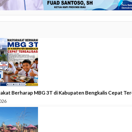
akat Berharap MBG 3T di Kabupaten Bengkalis Cepat Tere
026