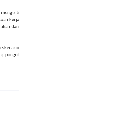
t mengerti
tuan kerja
ahan dari
 skenario
hap pungut