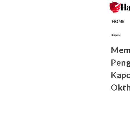
HOME
dumai
Memi
Peng
Kapo
Okth