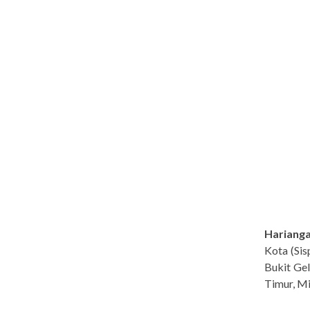
Hariang
Kota (Si
Bukit Ge
Timur, Mi