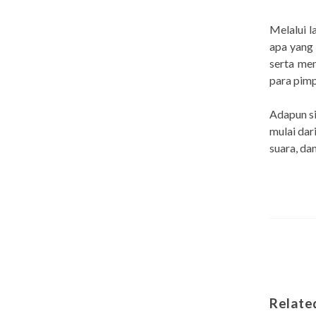
Melalui l
apa yang 
serta me
para pimp
Adapun s
mulai dar
suara, da
Relate