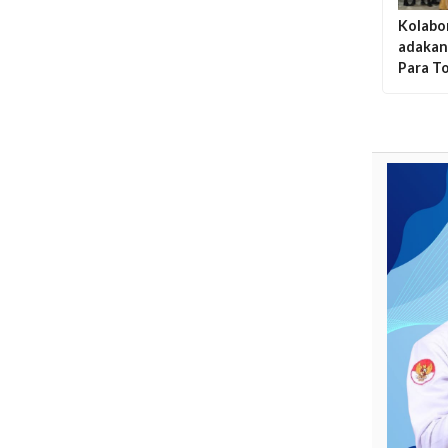
Kolabor
adakan
Para T