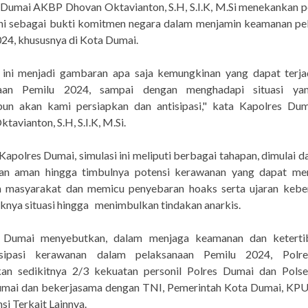
 Dumai AKBP Dhovan Oktavianton, S.H, S.I.K, M.Si menekankan p
 ini sebagai bukti komitmen negara dalam menjamin keamanan pe
24, khususnya di Kota Dumai.
i ini menjadi gambaran apa saja kemungkinan yang dapat terja
naan Pemilu 2024, sampai dengan menghadapi situasi yan
pun akan kami persiapkan dan antisipasi," kata Kapolres D
tavianton, S.H, S.I.K, M.Si.
apolres Dumai, simulasi ini meliputi berbagai tahapan, dimulai da
an aman hingga timbulnya potensi kerawanan yang dapat m
n masyarakat dan memicu penyebaran hoaks serta ujaran kebe
nya situasi hingga menimbulkan tindakan anarkis.
 Dumai menyebutkan, dalam menjaga keamanan dan keterti
isipasi kerawanan dalam pelaksanaan Pemilu 2024, Polr
an sedikitnya 2/3 kekuatan personil Polres Dumai dan Polse
umai dan bekerjasama dengan TNI, Pemerintah Kota Dumai, KPU
nsi Terkait Lainnya.