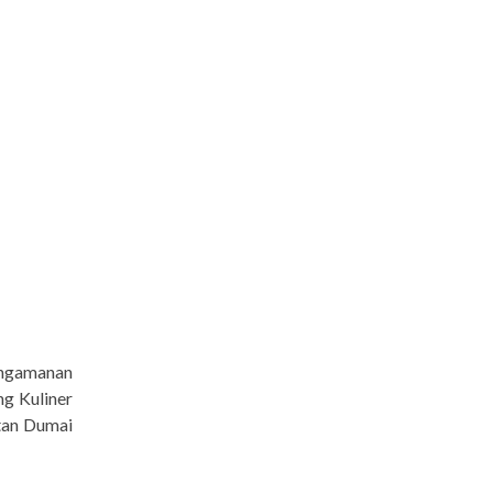
engamanan
g Kuliner
tan Dumai