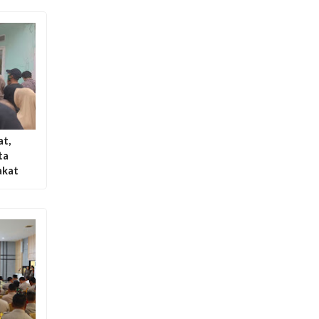
at,
ta
akat