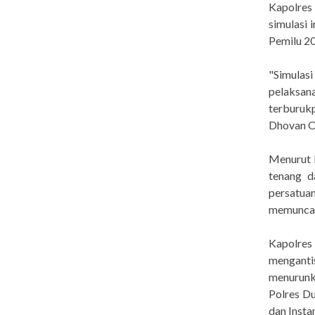
Kapolres
simulasi
Pemilu 20
"Simulas
pelaksa
terburuk
Dhovan Ok
Menurut K
tenang d
persatua
memuncak
Kapolres
mengant
menurunk
Polres D
dan Insta