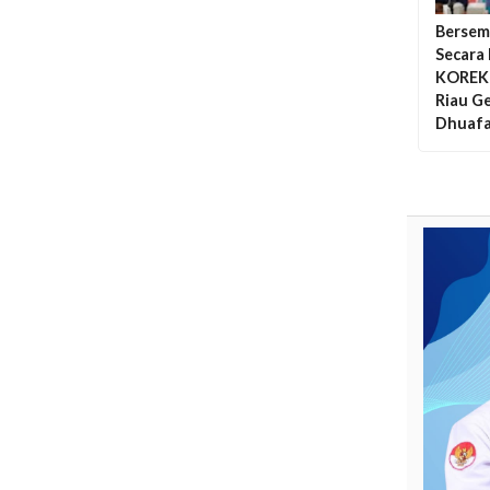
Bersem
Secara
KOREK 
Riau G
Dhuafa