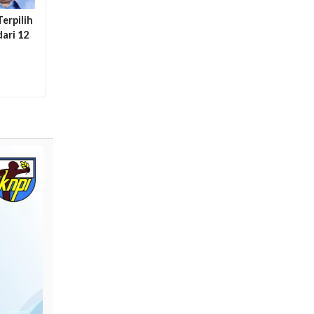
erpilih
dari 12