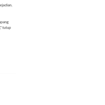
ejadian.
umpang
" tutup