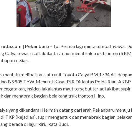
aruda.com | Pekanbaru
– Tol Permai lagi minta tumbal nyawa. D
 Calya tewas usai lakalantas maut menabrak truk tronton di KM
abupaten Siak.
s maut itu melibatkan satu unit Toyota Calya BM 1734 AT dengan
Hino B 9935 TYW. Menurut Kasat PJR Ditlantas Polda Riau, AKBP
mengatakan, insiden lakalantas maut tersebut terjadi akibat supir
k dan menabrak bagian belakang truk tronton Hino.
alya yang dikendarai Herman datang dari arah Pekanbaru menuju 
di TKP (kejadian), supir mengantuk dan menabrak bagian belaka
ng berada di lajur kiri," kata Budi.