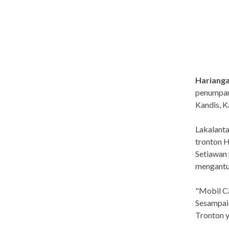
Hariang
penumpang
Kandis, K
Lakalanta
tronton 
Setiawan 
mengantu
"Mobil C
Sesampai 
Tronton ya