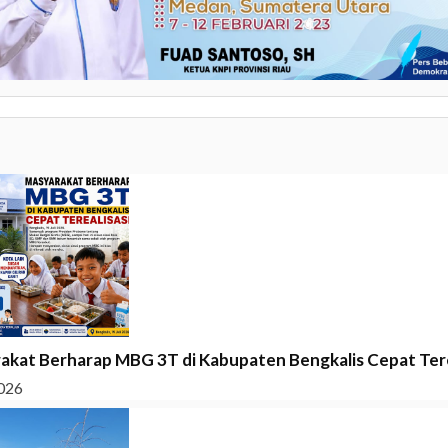
akat Berharap MBG 3T di Kabupaten Bengkalis Cepat Tere
026