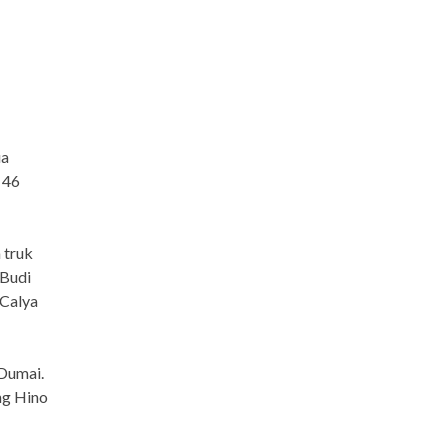
ua
 46
 truk
 Budi
 Calya
Dumai.
ng Hino