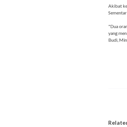
Akibat ke
Sementara
"Dua oran
yang meni
Budi, Mi
Relate