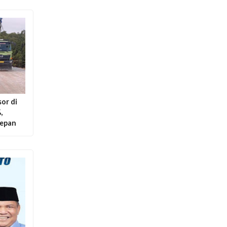
or di
,
Depan