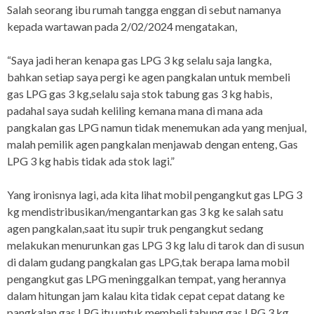
Salah seorang ibu rumah tangga enggan di sebut namanya
kepada wartawan pada 2/02/2024 mengatakan,
“Saya jadi heran kenapa gas LPG 3 kg selalu saja langka,
bahkan setiap saya pergi ke agen pangkalan untuk membeli
gas LPG gas 3 kg,selalu saja stok tabung gas 3 kg habis,
padahal saya sudah keliling kemana mana di mana ada
pangkalan gas LPG namun tidak menemukan ada yang menjual,
malah pemilik agen pangkalan menjawab dengan enteng, Gas
LPG 3 kg habis tidak ada stok lagi.”
Yang ironisnya lagi, ada kita lihat mobil pengangkut gas LPG 3
kg mendistribusikan/mengantarkan gas 3 kg ke salah satu
agen pangkalan,saat itu supir truk pengangkut sedang
melakukan menurunkan gas LPG 3 kg lalu di tarok dan di susun
di dalam gudang pangkalan gas LPG,tak berapa lama mobil
pengangkut gas LPG meninggalkan tempat, yang herannya
dalam hitungan jam kalau kita tidak cepat cepat datang ke
pangkalan gas LPG itu untuk membeli tabung gas LPG 3 kg,