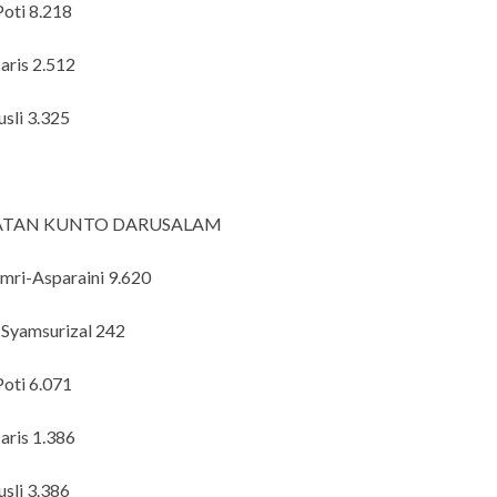
oti 8.218
aris 2.512
usli 3.325
TAN KUNTO DARUSALAM
mri-Asparaini 9.620
-Syamsurizal 242
oti 6.071
aris 1.386
usli 3.386