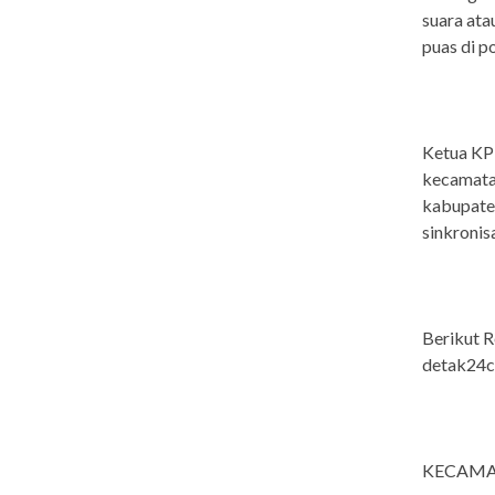
suara ata
puas di p
Ketua KPU
kecamatan
kabupate
sinkronis
Berikut R
detak24c
KECAM