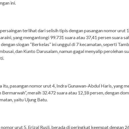
ngan ini.
persaingan terlihat dari selisih tipis dengan pasangan nomor urut 1
raini, yang mengantongi 99.731 suara atau 37,41 persen suara sah
dengan slogan “Berkelas” ini unggul di 7 kecamatan, seperti Tamb
mbusai, dan Kunto Darusalam, namun gagal menyalip perolehan su
i.
 itu, pasangan nomor urut 4, Indra Gunawan-Abdul Haris, yang 
ah Bermarwah”, meraih 32.472 suara atau 12,18 persen, dengan domi
matan, yaitu Ujung Batu.
nomor urut 5, Erizal Rusli, berada di peringkat keempat dengan 2