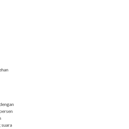
lehan
 dengan
 persen
n
 suara