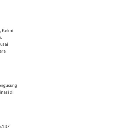
, Kelmi
.
usai
ara
mengusung
nasi di
6.137