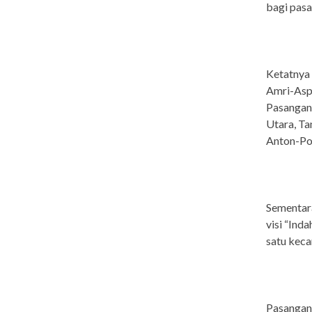
bagi pasa
Ketatnya 
Amri-Aspa
Pasangan 
Utara, Ta
Anton-Pot
Sementara
visi “Ind
satu keca
Pasangan 