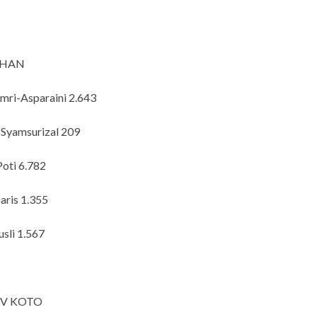
UHAN
mri-Asparaini 2.643
-Syamsurizal 209
oti 6.782
aris 1.355
usli 1.567
IV KOTO