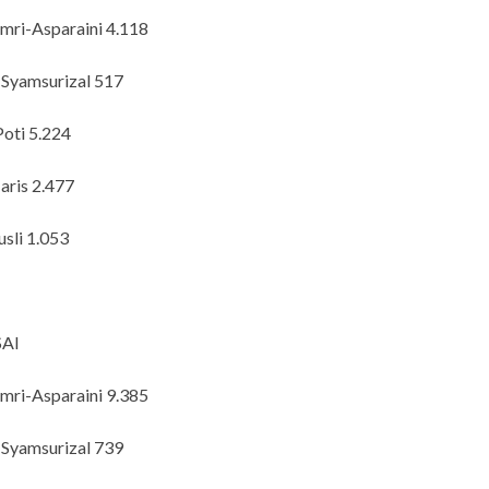
mri-Asparaini 4.118
-Syamsurizal 517
oti 5.224
aris 2.477
usli 1.053
AI
mri-Asparaini 9.385
-Syamsurizal 739