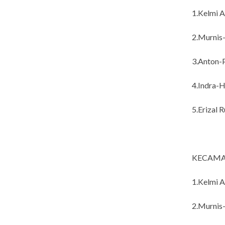
1.Kelmi A
2.Murnis
3.Anton-
4.Indra-H
5.Erizal R
KECAMA
1.Kelmi A
2.Murnis