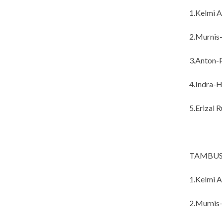
1.Kelmi A
2.Murnis
3.Anton-P
4.Indra-H
5.Erizal R
TAMBUS
1.Kelmi A
2.Murnis