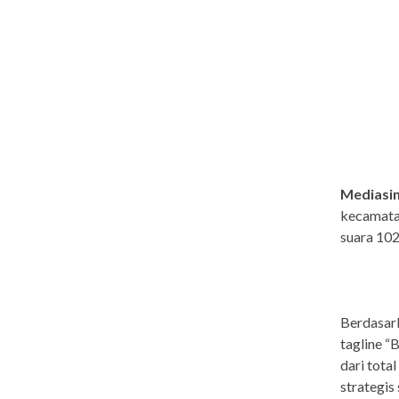
Mediasi
kecamatan
suara 102
Berdasark
tagline “
dari tota
strategis