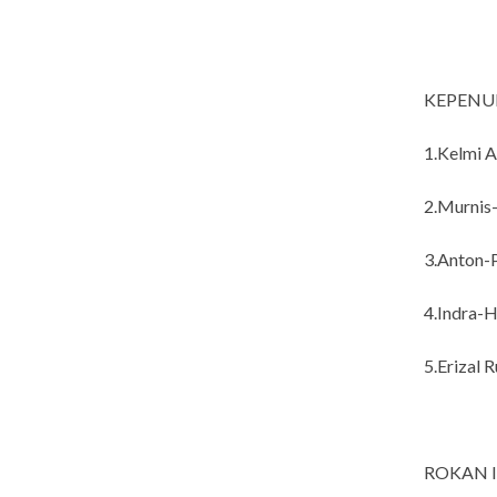
KEPEN
1.Kelmi A
2.Murnis
3.Anton-P
4.Indra-H
5.Erizal R
ROKAN 