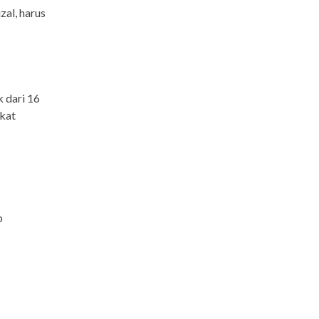
zal, harus
 dari 16
gkat
p