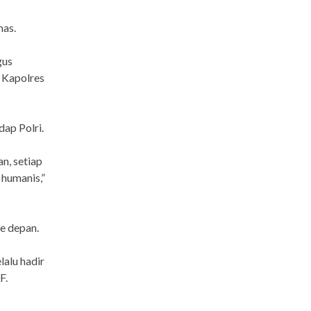
mas.
gus
 Kapolres
dap Polri.
n, setiap
 humanis,”
ke depan.
lalu hadir
F.