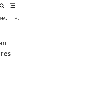
INAL
MUSIK
TEKNOLOGI
EDUKASI
KESEHATAN
an
lres