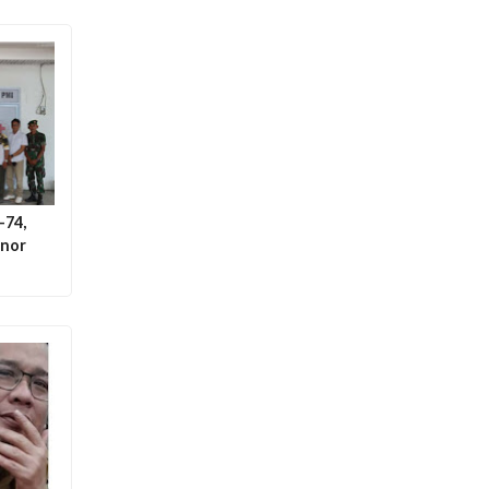
-74,
onor