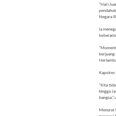
“Hari Ju
pendahulu
Negara Re
Ia menega
keberani
“Momentum
berjuang
Herlamba
Kapolres 
“Kita tid
hingga Ja
bangsa,” 
Menurut K
generasi P