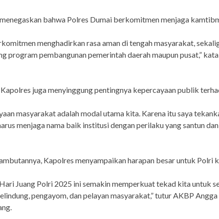
 menegaskan bahwa Polres Dumai berkomitmen menjaga kamtib
rkomitmen menghadirkan rasa aman di tengah masyarakat, sekali
g program pembangunan pemerintah daerah maupun pusat,” kata
u, Kapolres juga menyinggung pentingnya kepercayaan publik terha
aan masyarakat adalah modal utama kita. Karena itu saya tekanka
arus menjaga nama baik institusi dengan perilaku yang santun dan
sambutannya, Kapolres menyampaikan harapan besar untuk Polri 
ari Juang Polri 2025 ini semakin memperkuat tekad kita untuk se
elindung, pengayom, dan pelayan masyarakat,” tutur AKBP Angga 
ng.