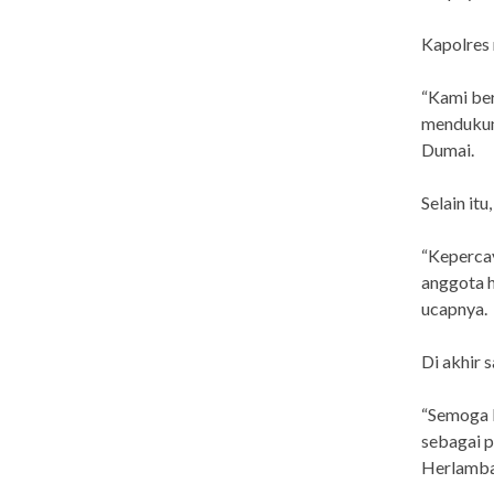
Kapolres
“Kami be
mendukun
Dumai.
Selain it
“Kepercay
anggota h
ucapnya.
Di akhir 
“Semoga H
sebagai p
Herlamba