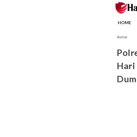
HOME
dumai
Polr
Hari
Dum