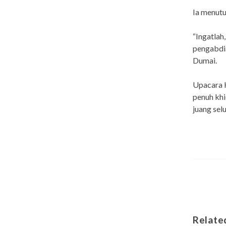
Ia menutu
“Ingatlah
pengabdia
Dumai.
Upacara H
penuh kh
juang selu
Relate