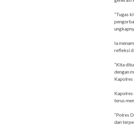
“Tugas ki
pengorban
ungkapny
Ia menam
refleksi di
“Kita dit
dengan ma
Kapolres
Kapolres 
terus me
“Polres D
dan terpe