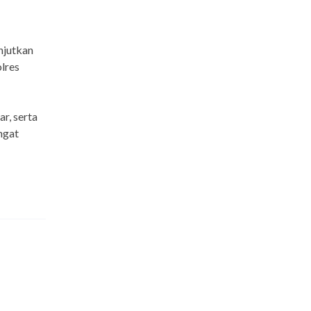
anjutkan
lres
r, serta
ngat