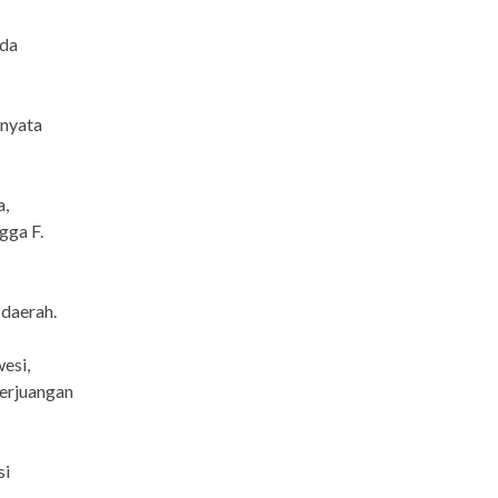
ada
 nyata
a,
gga F.
 daerah.
esi,
perjuangan
si