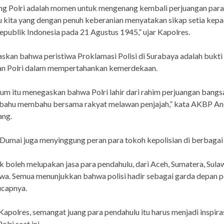
ang Polri adalah momen untuk mengenang kembali perjuangan para
 kita yang dengan penuh keberanian menyatakan sikap setia kep
publik Indonesia pada 21 Agustus 1945,” ujar Kapolres.
skan bahwa peristiwa Proklamasi Polisi di Surabaya adalah bukti
an Polri dalam mempertahankan kemerdekaan.
 itu menegaskan bahwa Polri lahir dari rahim perjuangan bangs
 bahu membahu bersama rakyat melawan penjajah,” kata AKBP An
ng.
Dumai juga menyinggung peran para tokoh kepolisian di berbagai
ak boleh melupakan jasa para pendahulu, dari Aceh, Sumatera, Sulaw
wa. Semua menunjukkan bahwa polisi hadir sebagai garda depan 
ucapnya.
apolres, semangat juang para pendahulu itu harus menjadi inspira
olri saat ini.