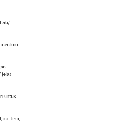
ati,”
momentum
gan
 jelas
ri untuk
, modern,