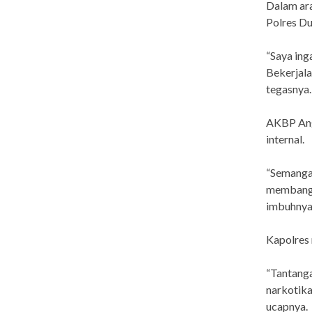
Dalam ar
Polres D
“Saya ing
Bekerjala
tegasnya.
AKBP Ang
internal.
“Semangat
membangun
imbuhnya
Kapolres 
“Tantanga
narkotika,
ucapnya.