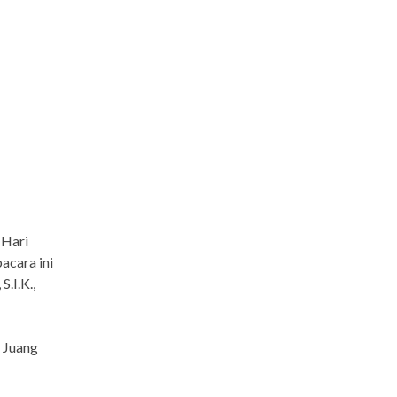
 Hari
acara ini
.I.K.,
 Juang