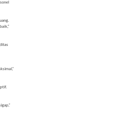
sonel
uang.
baik,”
ditas
ksimal,”
ptif.
sigap,”