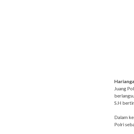
Harianga
Juang Pol
berlangsu
S.H berti
Dalam ke
Polri seb