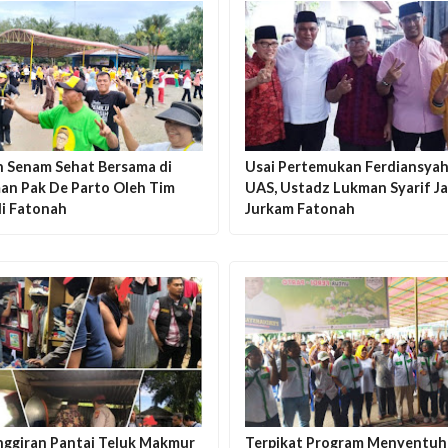
n Senam Sehat Bersama di
Usai Pertemukan Ferdiansyah
an Pak De Parto Oleh Tim
UAS, Ustadz Lukman Syarif Ja
di Fatonah
Jurkam Fatonah
inggiran Pantai Teluk Makmur
Terpikat Program Menyentuh