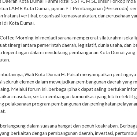
s Daerah Kota Dumai, Fahmi Rizal, S.STP., M.Si., unsur Forkopimda
etua LAMR Kota Dumai, jajaran PT Pembangunan (Perseroda), ser
n instansi vertikal, organisasi kemasyarakatan, dan perusahaan y
i di Kota Dumai.
Coffee Morning ini menjadi sarana mempererat silaturahmi sekali
t sinergi antara pemerintah daerah, legislatif, dunia usaha, dan 
 kepentingan dalam mendukung pembangunan Kota Dumai yang
utan.
mbutannya, Wali Kota Dumai H. Paisal menyampaikan pentingnya
si seluruh elemen dalam mewujudkan pembangunan daerah yang m
aing. Melalui forum ini, berbagai pihak dapat saling bertukar info
ikan masukan, serta membangun komunikasi yang lebih efektif 
g pelaksanaan program pembangunan dan peningkatan pelayana
at.
berlangsung dalam suasana hangat dan penuh keakraban. Berbaga
 yang berkaitan dengan pembangunan daerah, investasi, pertumbu