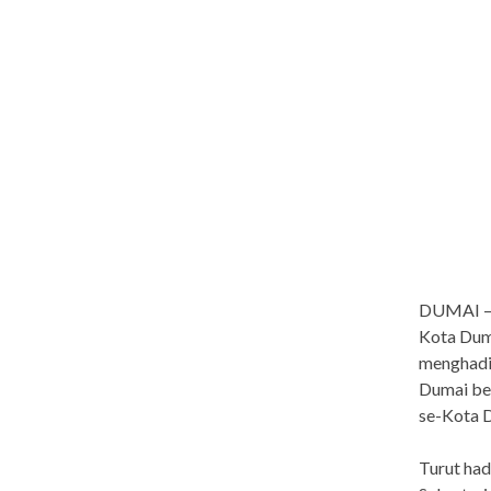
DUMAI – 
Kota Dum
menghadir
Dumai ber
se-Kota D
Turut had