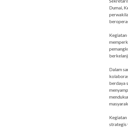
Sekretari
Dumai, K
perwakila
beroperas
Kegiatan 
memperkua
pemangku
berkelanj
Dalam sa
kolabora
berdaya s
menyampa
mendukun
masyarak
Kegiatan 
strategis