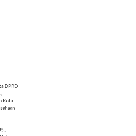
ota DPRD
,
h Kota
usahaan
S.,