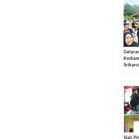
Gelara
Kediam
Srikan
Sisir P