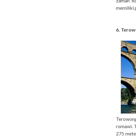
zaman Ro
memiliki 
6. Terow
Terowong
romawi. T
275 mete