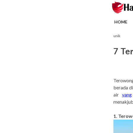
HOME
unik
7 Te
Terowonga
berada d
air
yang
menakjubk
1. Tero