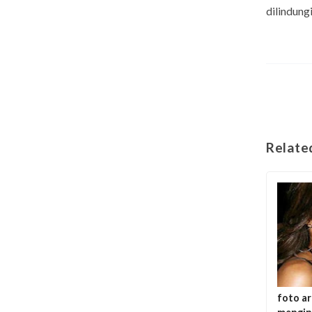
dilindun
Relate
foto ar