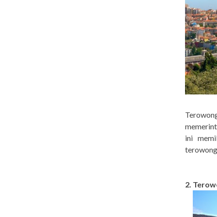
Terowon
memerinta
ini memi
terowonga
2. Terow