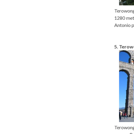
Terowong
1280 mete
Antonio p
5. Terow
Terowong