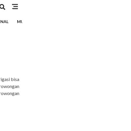
INAL
MUSIK
TEKNOLOGI
EDUKASI
KESEHATAN
igasi bisa
erowongan
rowongan