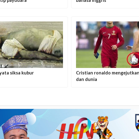
tip payudara
bahasa inggris
yata siksa kubur
Cristian ronaldo mengejutkan
dan dunia