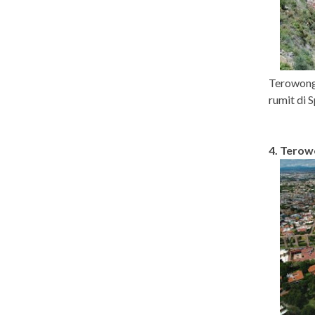
Terowong
rumit di 
4. Terow