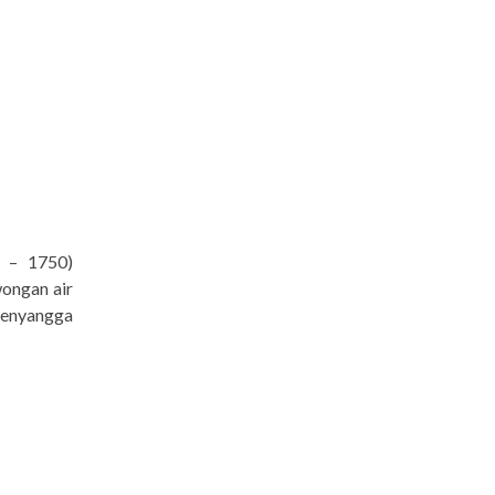
 – 1750)
wongan air
enyangga