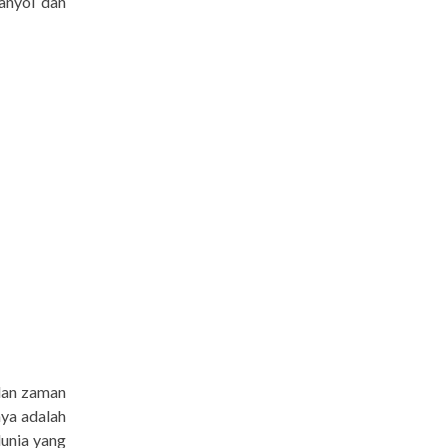
anyol dan
lan zaman
nya adalah
unia yang