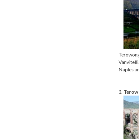
Terowong
Vanvitell
Naples un
3. Terow