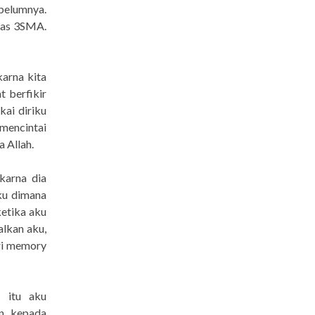
belumnya.
las 3SMA.
karna kita
 berfikir
kai diriku
 mencintai
a Allah.
karna dia
ku dimana
ketika aku
alkan aku,
ari memory
t itu aku
an kepada