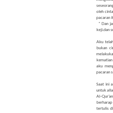
seseoran
oleh cint
pacaran i
“ Dan ja
keji.dan s
Aku tela
bukan ci
melakukan
kematian
aku meng
pacaran 
Saat ini
untuk all
Al-Qur’a
berharap
tertulis