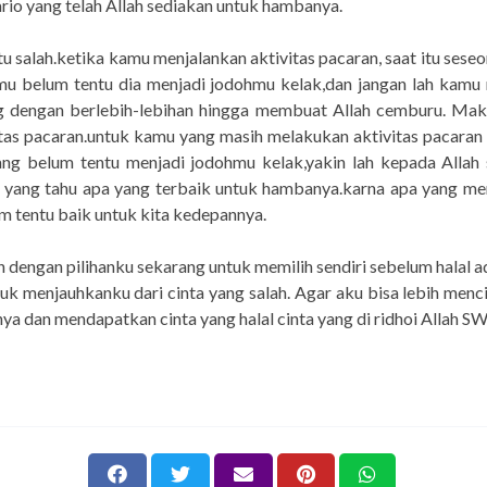
rio yang telah Allah sediakan untuk hambanya.
tu salah.ketika kamu menjalankan aktivitas pacaran, saat itu sese
u belum tentu dia menjadi jodohmu kelak,dan jangan lah kamu 
g dengan berlebih-lebihan hingga membuat Allah cemburu. Mak
itas pacaran.untuk kamu yang masih melakukan aktivitas pacaran
yang belum tentu menjadi jodohmu kelak,yakin lah kepada Allah 
a yang tahu apa yang terbaik untuk hambanya.karna apa yang men
m tentu baik untuk kita kedepannya.
 dengan pilihanku sekarang untuk memilih sendiri sebelum halal a
uk menjauhkanku dari cinta yang salah. Agar aku bisa lebih menci
nya dan mendapatkan cinta yang halal cinta yang di ridhoi Allah S