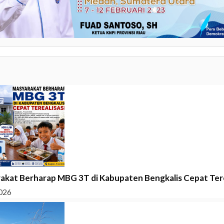
akat Berharap MBG 3T di Kabupaten Bengkalis Cepat Tere
026