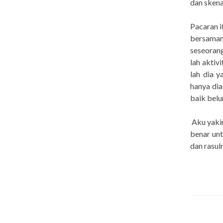
dan skena
Pacaran i
bersamam
seseoran
lah aktiv
lah dia 
hanya di
baik belu
Aku yakin
benar unt
dan rasul