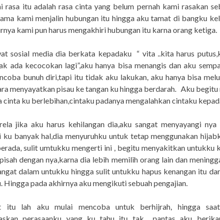
i rasa itu adalah rasa cinta yang belum pernah kami rasakan se
lama kami menjalin hubungan itu hingga aku tamat di bangku ke
rnya kami pun harus mengakhiri hubungan itu karna orang ketiga.
 sosial media dia berkata kepadaku “ vita ..kita harus putus,
dak ada kecocokan lagi”,aku hanya bisa menangis dan aku sempat
coba bunuh diri,tapi itu tidak aku lakukan, aku hanya bisa melu
ra menyayatkan pisau ke tangan ku hingga berdarah. Aku begitu
a cinta ku berlebihan,cintaku padanya mengalahkan cintaku kepad
rela jika aku harus kehilangan dia,aku sangat menyayangi nya 
i ku banyak hal,dia menyuruhku untuk tetap menggunakan hijab
erada, sulit umtukku mengerti ini , begitu menyakitkan untukku 
pisah dengan nya,karna dia lebih memilih orang lain dan meningg
sangat dalam untukku hingga sulit untukku hapus kenangan itu d
. Hingga pada akhirnya aku mengikuti sebuah pengajian.
 itu lah aku mulai mencoba untuk berhijrah, hingga saa
askan perasaanku yang ku tahu itu tak pantas aku berik