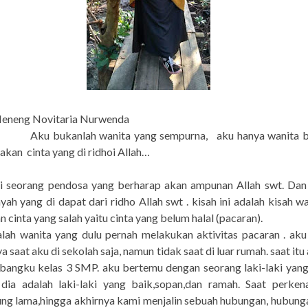
 Neneng Novitaria Nurwenda
Aku bukanlah wanita yang sempurna,
aku hanya wanita b
 akan
cinta yang di ridhoi Allah…
ri seorang pendosa yang berharap akan ampunan Allah swt. Dan
yah yang di dapat dari ridho Allah swt . kisah ini adalah kisah w
 cinta yang salah yaitu cinta yang belum halal (pacaran).
ah wanita yang dulu pernah melakukan aktivitas pacaran . ak
a saat aku di sekolah saja, namun tidak saat di luar rumah. saat it
 bangku kelas 3 SMP. aku bertemu dengan seorang laki-laki yan
, dia adalah laki-laki yang baik,sopan,dan ramah. Saat perken
ung lama,hingga akhirnya kami menjalin sebuah hubungan, hubung