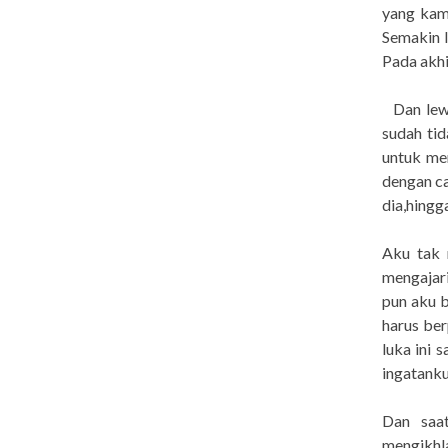
yang kam
Semakin 
Pada akhi
Dan lewat
sudah ti
untuk men
dengan ca
dia,hingg
Aku tak 
mengajar
pun aku b
harus ber
luka ini 
ingatanku
Dan saat
mengikhl