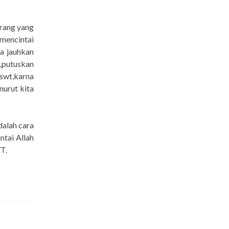
orang yang
mencintai
a jauhkan
 ,putuskan
swt,karna
urut kita
dalah cara
ntai Allah
WT.