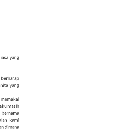
iasa yang
 berharap
anita yang
u memakai
u aku masih
g bernama
alan kami
an dimana