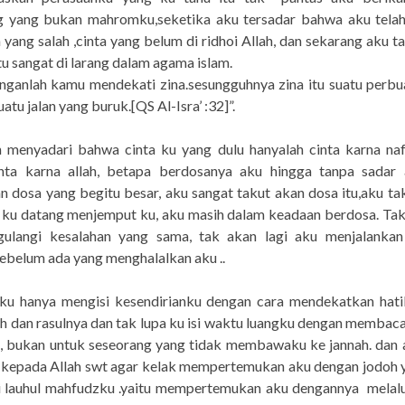
g yang bukan mahromku,seketika aku tersadar bahwa aku telah
a yang salah ,cinta yang belum di ridhoi Allah, dan sekarang aku 
tu sangat di larang dalam agama islam.
nganlah kamu mendekati zina.sesungguhnya zina itu suatu perbu
uatu jalan yang buruk.[QS Al-Isra’ :32]”.
h menyadari bahwa cinta ku yang dulu hanyalah cinta karna naf
nta karna allah, betapa berdosanya aku hingga tanpa sadar 
 dosa yang begitu besar, aku sangat takut akan dosa itu,aku ta
 ku datang menjemput ku, aku masih dalam keadaan berdosa. Tak 
ulangi kesalahan yang sama, tak akan lagi aku menjalankan 
sebelum ada yang menghalalkan aku ..
 aku hanya mengisi kesendirianku dengan cara mendekatkan hat
ah dan rasulnya dan tak lupa ku isi waktu luangku dengan membaca
n, bukan untuk seseorang yang tidak membawaku ke jannah. dan 
 kepada Allah swt agar kelak mempertemukan aku dengan jodoh y
 di lauhul mahfudzku .yaitu mempertemukan aku dengannya melalu