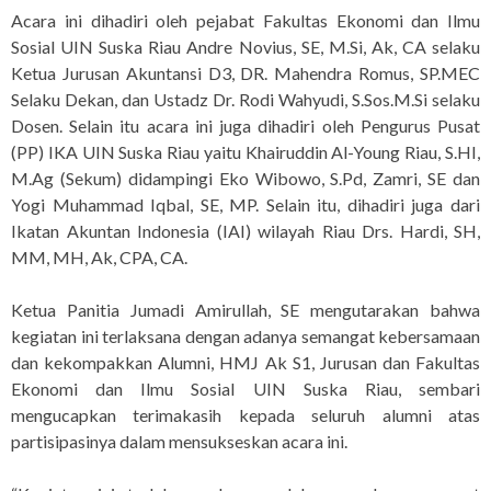
Acara ini dihadiri oleh pejabat Fakultas Ekonomi dan Ilmu
Sosial UIN Suska Riau Andre Novius, SE, M.Si, Ak, CA selaku
Ketua Jurusan Akuntansi D3, DR. Mahendra Romus, SP.MEC
Selaku Dekan, dan Ustadz Dr. Rodi Wahyudi, S.Sos.M.Si selaku
Dosen. Selain itu acara ini juga dihadiri oleh Pengurus Pusat
(PP) IKA UIN Suska Riau yaitu Khairuddin Al-Young Riau, S.HI,
M.Ag (Sekum) didampingi Eko Wibowo, S.Pd, Zamri, SE dan
Yogi Muhammad Iqbal, SE, MP. Selain itu, dihadiri juga dari
Ikatan Akuntan Indonesia (IAI) wilayah Riau Drs. Hardi, SH,
MM, MH, Ak, CPA, CA.
Ketua Panitia Jumadi Amirullah, SE mengutarakan bahwa
kegiatan ini terlaksana dengan adanya semangat kebersamaan
dan kekompakkan Alumni, HMJ Ak S1, Jurusan dan Fakultas
Ekonomi dan Ilmu Sosial UIN Suska Riau, sembari
mengucapkan terimakasih kepada seluruh alumni atas
partisipasinya dalam mensukseskan acara ini.