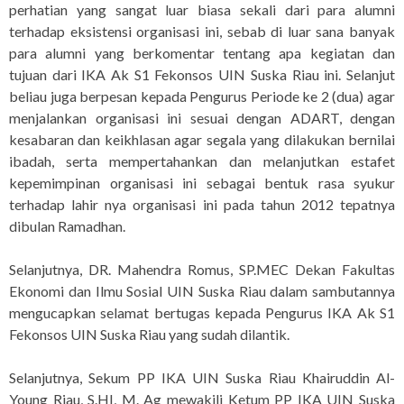
perhatian yang sangat luar biasa sekali dari para alumni
terhadap eksistensi organisasi ini, sebab di luar sana banyak
para alumni yang berkomentar tentang apa kegiatan dan
tujuan dari IKA Ak S1 Fekonsos UIN Suska Riau ini. Selanjut
beliau juga berpesan kepada Pengurus Periode ke 2 (dua) agar
menjalankan organisasi ini sesuai dengan ADART, dengan
kesabaran dan keikhlasan agar segala yang dilakukan bernilai
ibadah, serta mempertahankan dan melanjutkan estafet
kepemimpinan organisasi ini sebagai bentuk rasa syukur
terhadap lahir nya organisasi ini pada tahun 2012 tepatnya
dibulan Ramadhan.
Selanjutnya, DR. Mahendra Romus, SP.MEC Dekan Fakultas
Ekonomi dan Ilmu Sosial UIN Suska Riau dalam sambutannya
mengucapkan selamat bertugas kepada Pengurus IKA Ak S1
Fekonsos UIN Suska Riau yang sudah dilantik.
Selanjutnya, Sekum PP IKA UIN Suska Riau Khairuddin Al-
Young Riau, S.HI, M. Ag mewakili Ketum PP IKA UIN Suska