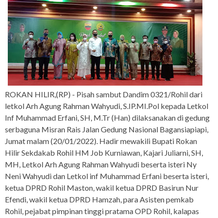
ROKAN HILIR,(RP) - Pisah sambut Dandim 0321/Rohil dari
letkol Arh Agung Rahman Wahyudi, S.IP.MI.Pol kepada Letkol
Inf Muhammad Erfani, SH, M.Tr (Han) dilaksanakan di gedung
serbaguna Misran Rais Jalan Gedung Nasional Bagansiapiapi,
Jumat malam (20/01/2022). Hadir mewakili Bupati Rokan
Hilir Sekdakab Rohil HM Job Kurniawan, Kajari Juliarni, SH,
MH, Letkol Arh Agung Rahman Wahyudi beserta isteri Ny
Neni Wahyudi dan Letkol inf Muhammad Erfani beserta isteri,
ketua DPRD Rohil Maston, wakil ketua DPRD Basirun Nur
Efendi, wakil ketua DPRD Hamzah, para Asisten pemkab
Rohil, pejabat pimpinan tinggi pratama OPD Rohil, kalapas