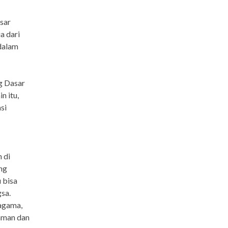
sar
a dari
dalam
g Dasar
n itu,
si
 di
ng
 bisa
gsa.
agama,
gaman dan