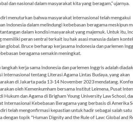
obal dan nasional dalam masyarakat kita yang beragam,” ujarnya.
diri menuturkan bahwa masyarakat internasional telah mengakui
n Indonesia dalam melindungi kebebasan beragama meskipun m
tantangan dalam kondisi masyarakat yang majemuk. Untuk itu, In
 memiliki peran sentral terkait isu hak asasi manusia dalam konte
dan global. Bruce berharap kerjasama Indonesia dan parlemen Ingg
ebebasan beragama semakin meningkat.
u langkah kerja sama Indonesia dan parlemen Inggris adalah diada
i Internasional tentang Literasi Agama Lintas Budaya, yang akan
garakan di Jakarta pada 13-14 November 2023 mendatang. Konfe
arakan oleh Kemenkumham bersama Institut Leimena, Pusat Inter
di Hukum dan Agama di Brigham Young University Law School, da
at Internasional Kebebasan Beragama yang berbasis di Amerika Se
diri telah mengonfirmasi kepastian untuk hadir sebagai salah satu
 dengan topik "Human Dignity and the Rule of Law: Global and R