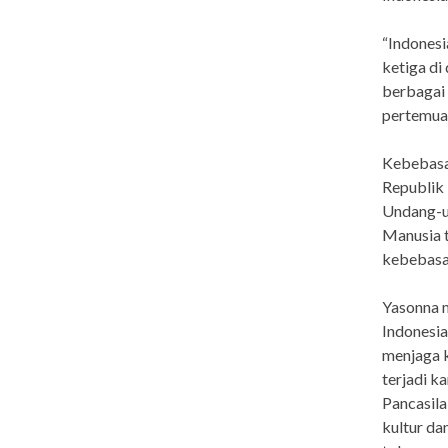
“Indonesi
ketiga di
berbagai
pertemuan
Kebebasa
Republik I
Undang-u
Manusia t
kebebasan
Yasonna m
Indonesi
menjaga k
terjadi k
Pancasil
kultur da