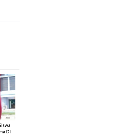
Siswa
ma DI