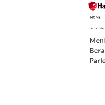
HOME
berita
Inte
Men
Bera
Parl