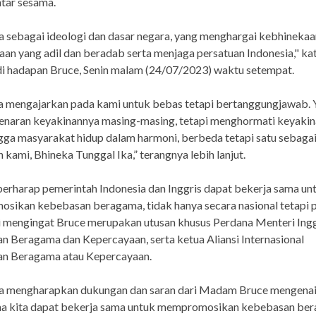
ntar sesama.
a sebagai ideologi dan dasar negara, yang menghargai kebhinekaa
an yang adil dan beradab serta menjaga persatuan Indonesia," ka
i hadapan Bruce, Senin malam (24/07/2023) waktu setempat.
a mengajarkan pada kami untuk bebas tetapi bertanggungjawab. 
enaran keyakinannya masing-masing, tetapi menghormati keyakin
ngga masyarakat hidup dalam harmoni, berbeda tetapi satu sebag
kami, Bhineka Tunggal Ika,” terangnya lebih lanjut.
erharap pemerintah Indonesia dan Inggris dapat bekerja sama un
ikan kebebasan beragama, tidak hanya secara nasional tetapi p
ni mengingat Bruce merupakan utusan khusus Perdana Menteri Ingg
 Beragama dan Kepercayaan, serta ketua Aliansi Internasional
n Beragama atau Kepercayaan.
ia mengharapkan dukungan dan saran dari Madam Bruce mengena
a kita dapat bekerja sama untuk mempromosikan kebebasan be