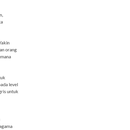
n,
ta
Yakin
an orang
aimana
tuk
ada level
ris untuk
i
ragama