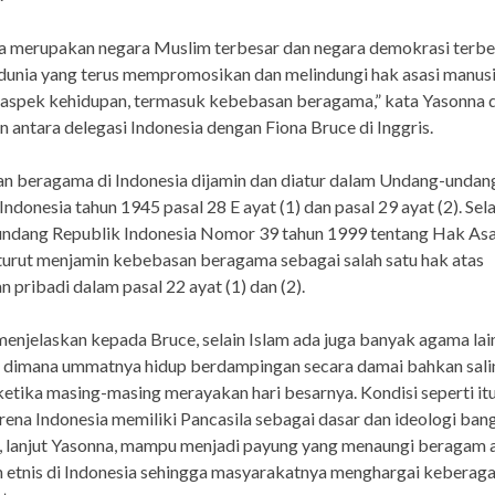
a merupakan negara Muslim terbesar dan negara demokrasi terbe
 dunia yang terus mempromosikan dan melindungi hak asasi manusi
 aspek kehidupan, termasuk kebebasan beragama,” kata Yasonna 
 antara delegasi Indonesia dengan Fiona Bruce di Inggris.
n beragama di Indonesia dijamin dan diatur dalam Undang-undan
ndonesia tahun 1945 pasal 28 E ayat (1) dan pasal 29 ayat (2). Selai
ndang Republik Indonesia Nomor 39 tahun 1999 tentang Hak Asa
urut menjamin kebebasan beragama sebagai salah satu hak atas
 pribadi dalam pasal 22 ayat (1) dan (2).
enjelaskan kepada Bruce, selain Islam ada juga banyak agama lain
a dimana ummatnya hidup berdampingan secara damai bahkan sali
etika masing-masing merayakan hari besarnya. Kondisi seperti itu
arena Indonesia memiliki Pancasila sebagai dasar dan ideologi ban
a, lanjut Yasonna, mampu menjadi payung yang menaungi beragam 
n etnis di Indonesia sehingga masyarakatnya menghargai kebera