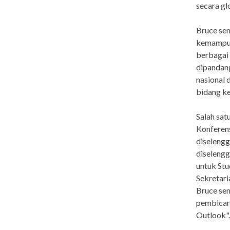
secara gl
Bruce sen
kemampua
berbagai 
dipandang
nasional 
bidang k
Salah sat
Konferens
diseleng
diselengg
untuk Stu
Sekretari
Bruce sen
pembicara
Outlook".