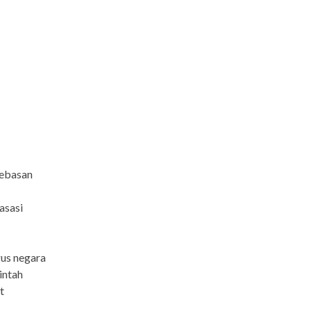
bebasan
asasi
gus negara
intah
t