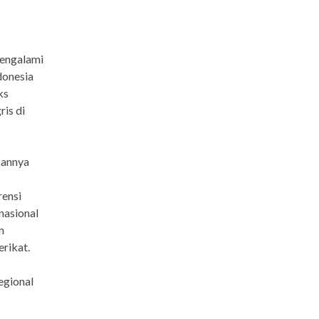
engalami
donesia
ks
ris di
kannya
rensi
nasional
n
rikat.
egional