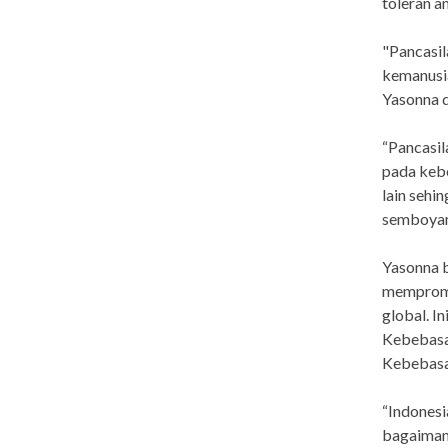
toleran a
"Pancasil
kemanusia
Yasonna d
“Pancasil
pada keb
lain sehi
semboyan 
Yasonna b
mempromos
global. I
Kebebasan
Kebebasa
“Indones
bagaiman