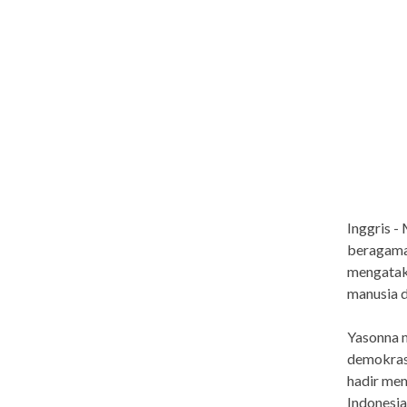
Inggris 
beragama 
mengatak
manusia 
Yasonna m
demokrasi
hadir me
Indonesia