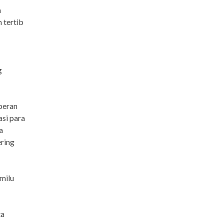
n
 tertib
g
peran
asi para
a
ering
milu
ta