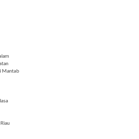
alam
atan
si Mantab
lasa
 Riau