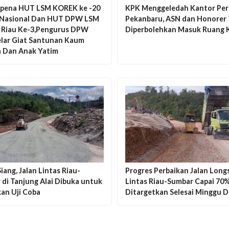
pena HUT LSM KOREK ke -20
KPK Menggeledah Kantor Per
 Nasional Dan HUT DPW LSM
Pekanbaru, ASN dan Honorer 
Riau Ke-3,Pengurus DPW
Diperbolehkan Masuk Ruang K
elar Giat Santunan Kaum
 Dan Anak Yatim
iang, Jalan Lintas Riau-
Progres Perbaikan Jalan Longs
di Tanjung Alai Dibuka untuk
Lintas Riau-Sumbar Capai 70%
kan Uji Coba
Ditargetkan Selesai Minggu 