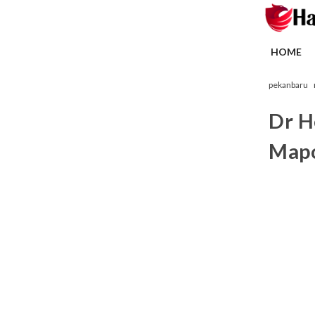
HOME
pekanbaru
Dr H
Mapo