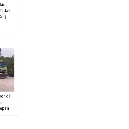
kim
Tidak
erja
or di
,
Depan