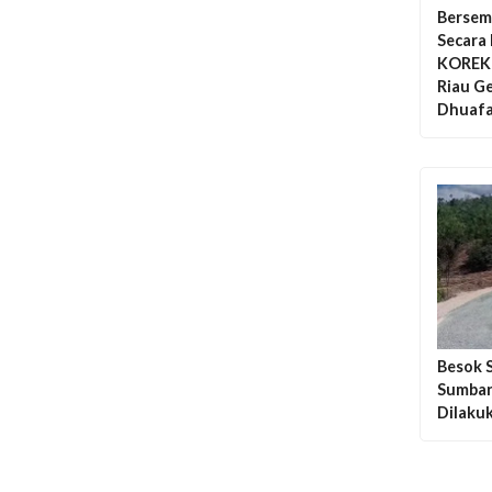
Bersem
Secara
KOREK 
Riau G
Dhuafa
Besok S
Sumbar 
Dilaku