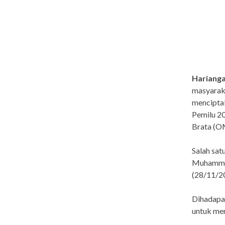
Hariang
masyarak
menciptak
Pemilu 2
Brata (O
Salah sa
Muhammady
(28/11/20
Dihadapa
untuk me