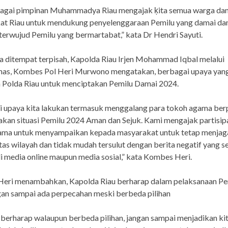
bagai pimpinan Muhammadya Riau mengajak ķita semua warga da
at Riau untuk mendukung penyelenggaraan Pemilu yang damai dan
terwujud Pemilu yang bermartabat,” kata Dr Hendri Sayuti.
 ditempat terpisah, Kapolda Riau Irjen Mohammad Iqbal melalui
as, Kombes Pol Heri Murwono mengatakan, berbagai upaya yan
 Polda Riau untuk menciptakan Pemilu Damai 2024.
i upaya kita lakukan termasuk menggalang para tokoh agama ber
takan situasi Pemilu 2024 Aman dan Sejuk. Kami mengajak partisip
ama untuk menyampaikan kepada masyarakat untuk tetap menjag
tas wilayah dan tidak mudah tersulut dengan berita negatif yang s
i media online maupun media sosial,” kata Kombes Heri.
eri menambahkan, Kapolda Riau berharap dalam pelaksanaan Pe
an sampai ada perpecahan meski berbeda pilihan
berharap walaupun berbeda pilihan, jangan sampai menjadikan ki