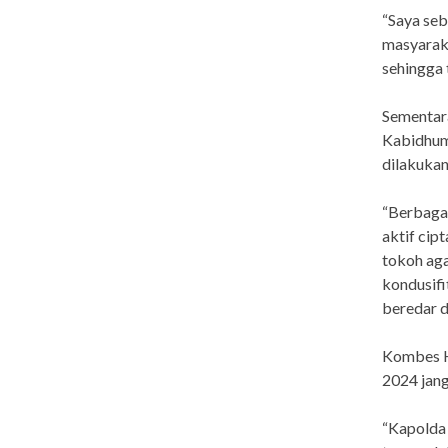
“Saya se
masyarak
sehingga 
Sementara
Kabidhum
dilakukan
“Berbaga
aktif cip
tokoh ag
kondusifi
beredar d
Kombes H
2024 jang
“Kapolda 