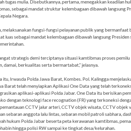
lah tugas mulia. Disebutkannya, pertama, menegakkan keadilan h
bmas, sebagai mandat struktur kelembagaan dibawah langsung P
Kepala Negara.
 melaksanakan fungsi-fungsi pelayanan publik yang bermanfaat 
at luas sebagai mandat kelembagaan dibawah langsung Presiden 
emerintahan.
sangat strategis demi terciptanya situasi kamtibmas proses pemil
, damai, berkualitas serta bermartabat,” jelasnya.
 itu, Irwasda Polda Jawa Barat, Kombes. Pol. Kalingga menjelas
a Barat telah menyiapkan Aplikasi One Data yang telah terkoneks
rasikan aplikasi-aplikasi Polda Jabar. One Data itu berisikan pe
o dengan teknologi face recognation (FR) yang terkoneksi deng
 pemantauan CCTV jalur arteri, CCTV objek wisata, CCTV objek vi
n sebaran anggota lalu lintas, sebaran mobil patroli sabhara, da
ayah hukum Polda Jabar beserta peta kerawanan kamtibmas, pem
habin hingga polisi RW sampai ke tingkat desa/kelurahan.