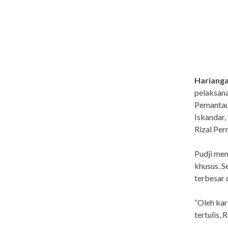
Harianga
pelaksana
Pemantaua
Iskandar
Rizal Per
Pudji men
khusus. S
terbesar 
“Oleh kar
tertulis,