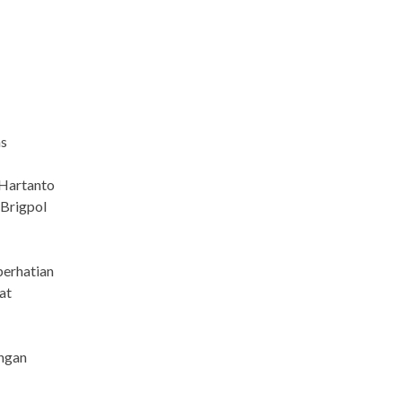
as
 Hartanto
 Brigpol
perhatian
at
angan