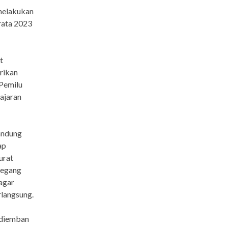
 melakukan
rata 2023
t
rikan
 Pemilu
jajaran
andung
ap
urat
pegang
 agar
rlangsung.
 diemban