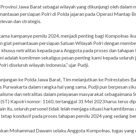
u, Provinsi Jawa Barat sebagai wilayah yang dikunjungi oleh dalam
mantauan persiapan Polri di Polda jajaran pada Operasi Mantap B
elevan dan strategis.
tama kampanye pemilu 2024, menjadi penting bagi Kompolnas iku
n giat pemantauan persiapan Satuan Wilayah Polri dengan membe
khusus netralitas kepada para Anggota pada proses dan tahapan
 Ini adalah komitmen sekaligus pesan penting kami kepada seluruh 
lri diseluruh wilayah Indonesia,” ujar Pudji.
unjungan ke Polda Jawa Barat, Tim melanjutkan ke Polrestabes B
s Purwakarta dalam rangka hal yang sama. Pudji pun berpesan sik
alisme dan netralitas dalam pelayanan masyarakat sebagaimana S
(ST) Kapolri nomor: 1160, tertanggal 31 Mei 2023 harus terus di
lain itu, seluruh personel tidak lelah menjaga situasi harkamtibmas
 tetap kondusif pada proses tahapan pemilu 2024 yang sedang be
kan Mohammad Dawam selaku Anggota Kompolnas, tugas yang