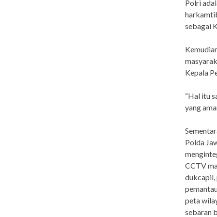
Polri ada
harkamti
sebagai 
Kemudian,
masyarak
Kepala P
“Hal itu 
yang aman
Sementara
Polda Jaw
menginteg
CCTV mak
dukcapil,
pemantaua
peta wil
sebaran b