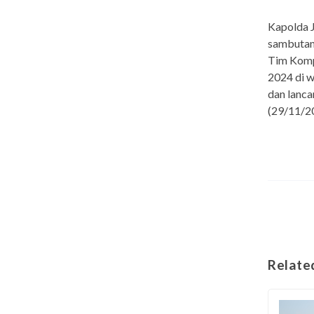
Kapolda J
sambutan 
Tim Komp
2024 di 
dan lanca
(29/11/2
Relate