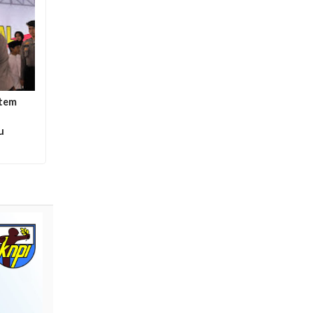
stem
u