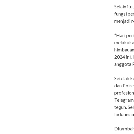
Selain it
fungsi pe
menjadi r
“Hari per
melakuka
himbauan 
2024 ini.
anggota Po
Setelah k
dan Polre
profesion
Telegram 
teguh. Se
Indonesia
Ditambah