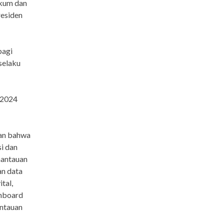
ukum dan
residen
bagi
selaku
u 2024
kan bahwa
i dan
mantauan
an data
tal,
shboard
antauan