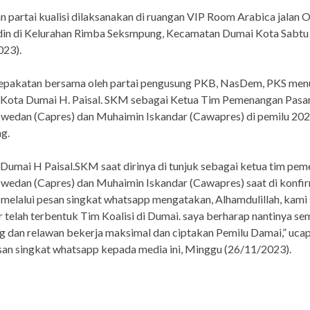
 partai kualisi dilaksanakan di ruangan VIP Room Arabica jalan
in di Kelurahan Rimba Seksmpung, Kecamatan Dumai Kota Sabtu
023).
sepakatan bersama oleh partai pengusung PKB, NasDem, PKS men
 Kota Dumai H. Paisal. SKM sebagai Ketua Tim Pemenangan Pasa
swedan (Capres) dan Muhaimin Iskandar (Cawapres) di pemilu 20
g.
Dumai H Paisal.SKM saat dirinya di tunjuk sebagai ketua tim pe
wedan (Capres) dan Muhaimin Iskandar (Cawapres) saat di konfi
 melalui pesan singkat whatsapp mengatakan, Alhamdulillah, kami
 telah terbentuk Tim Koalisi di Dumai. saya berharap nantinya se
 dan relawan bekerja maksimal dan ciptakan Pemilu Damai,” uca
an singkat whatsapp kepada media ini, Minggu (26/11/2023).