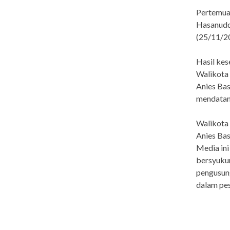
Pertemuan
Hasanudd
(25/11/2
Hasil ke
Walikota
Anies Ba
mendatan
Walikota 
Anies Bas
Media ini
bersyukur
pengusung
dalam pes