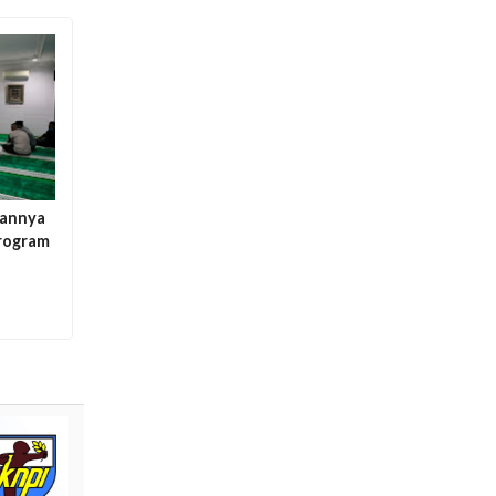
rannya
rogram