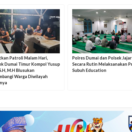
kan Patroli Malam Hari,
Polres Dumai dan Polsek Jaja
ek Dumai Timur Kompol Yusup
Secara Rutin Melaksanakan P
S.H, M.H Blusukan
Subuh Education
bangi Warga Diwilayah
nya