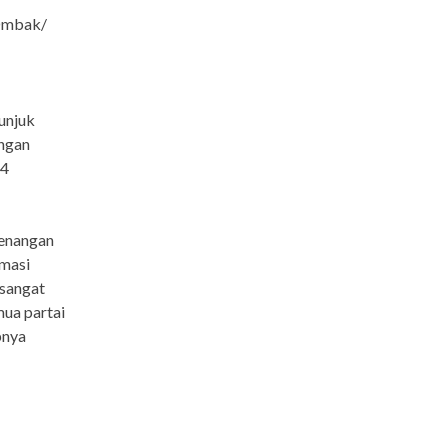
 Ombak/
unjuk
ngan
24
menangan
rmasi
 sangat
mua partai
pnya