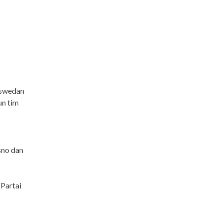
aswedan
un tim
sno dan
 Partai