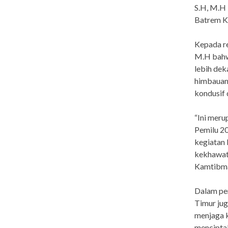
S.H, M.H 
Batrem K
Kepada r
M.H bahw
lebih dek
himbauan
kondusif
“Ini meru
Pemilu 20
kegiatan 
kekhawati
Kamtibma
Dalam pe
Timur jug
menjaga 
menciptak