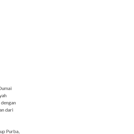
 Dumai
yah
i dengan
an dari
sup Purba,