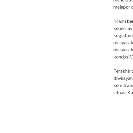
melaporka
“Kami ber
kepercaya
kegiatan 
masyaraka
masyarak
kondusif,
Terakhir
diwilaya
kemitraan
situasi 