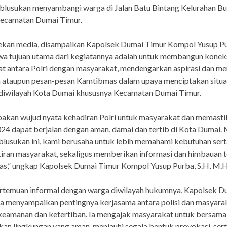
blusukan menyambangi warga di Jalan Batu Bintang Kelurahan Bu
ecamatan Dumai Timur.
ekan media, disampaikan Kapolsek Dumai Timur Kompol Yusup Pu
a tujuan utama dari kegiatannya adalah untuk membangun konek
at antara Polri dengan masyarakat, mendengarkan aspirasi dan m
 ataupun pesan-pesan Kamtibmas dalam upaya menciptakan situa
 diwilayah Kota Dumai khususnya Kecamatan Dumai Timur.
pakan wujud nyata kehadiran Polri untuk masyarakat dan memasti
24 dapat berjalan dengan aman, damai dan tertib di Kota Dumai. 
blusukan ini, kami berusaha untuk lebih memahami kebutuhan sert
ran masyarakat, sekaligus memberikan informasi dan himbauan t
s,” ungkap Kapolsek Dumai Timur Kompol Yusup Purba, S.H, M.H
rtemuan informal dengan warga diwilayah hukumnya, Kapolsek D
a menyampaikan pentingnya kerjasama antara polisi dan masyara
keamanan dan ketertiban. Ia mengajak masyarakat untuk bersam
an lingkungan yang aman, menjauhi segala bentuk provokasi, ser