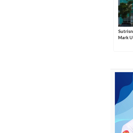
Sutris
Mark U