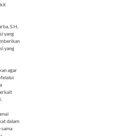
kit
rba, S.H,
si yang
emberikan
si yang
kan agar
Melalui
a
erkait
.
umai
kat dalam
a-sama
ta