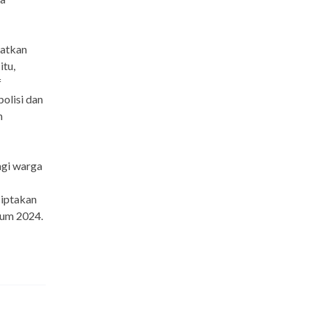
katkan
itu,
f
olisi dan
n
ngi warga
ciptakan
mum 2024.