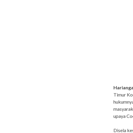
Hariang
Timur Ko
hukumnya 
masyaraka
upaya Co
Disela ke