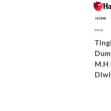
HOME
dumai
Ting
Duma
M.H 
Diwi