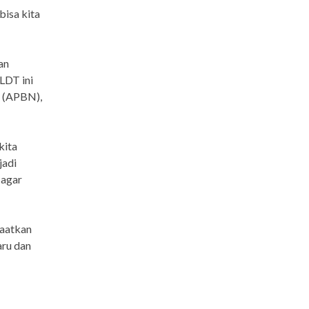
bisa kita
an
ALDT ini
a (APBN),
kita
jadi
 agar
faatkan
aru dan