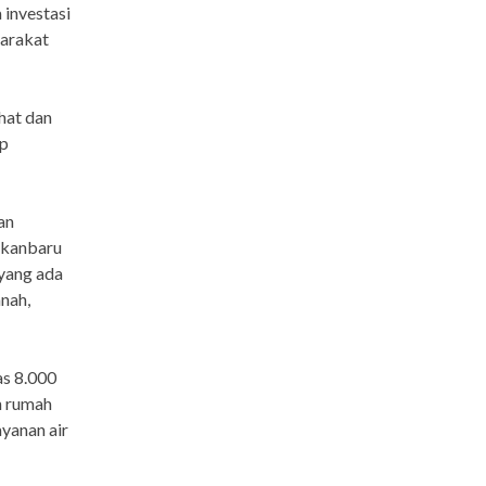
 investasi
yarakat
hat dan
up
an
ekanbaru
 yang ada
anah,
as 8.000
n rumah
yanan air