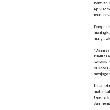
bantuan i
Rp 902 mi
khususnya
Pengelola
meningkat
masyarak
“Disini s
kualitas 
memiliki 
di Kota P
menjaga a
Disamping
meter kub
tangga. I
dan menja