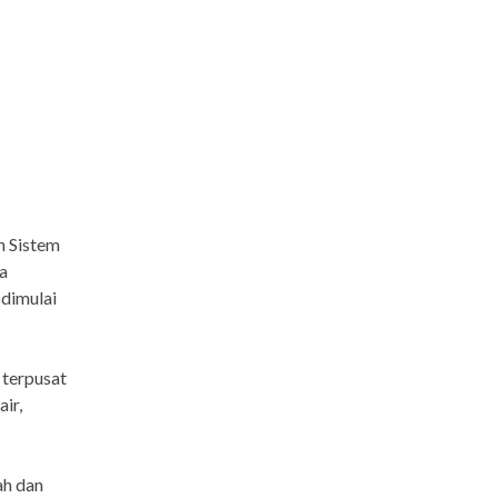
n Sistem
a
 dimulai
 terpusat
ir,
ah dan