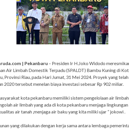
aruda.com | Pekanbaru
– Presiden Ir H.Joko Widodo meresmika
aan Air Limbah Domestik Terpadu (SPALDT) Bambu Kuning di Kot
, Provinsi Riau, pada Hari Jumat, 31 Mei 2024. Proyek yang telah
un 2020 tersebut menelan biaya investasi sebesar Rp 902 miliar.
masyarakat kota pekanbaru memiliki sistem pengelolaan air limbah
golah air limbah yang ada di kota pekanbaru menjaga lingkungan a
alitas air tanah ,menjaga air baku yang kita miliki ujar ” jokowi .
nan yang dilakukan dengan kerja sama antara lembaga pemerint