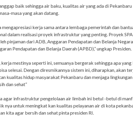
anggap baik sehingga air baku, kualitas air yang ada di Pekanbaru 
 masa-masa yang akan datang.
a mengapresiasi kerja sama antara lembaga pemerintah dan bantu
onal dalam realisasi proyek infrastruktur yang penting. Proyek SP
oleh pinjaman dari ADB, Anggaran Pendapatan dan Belanja Negar
garan Pendapatan dan Belanja Daerah (APBD),” ungkap Presiden.
, kerja mestinya seperti ini, semuanya bergerak sehingga apa yang 
bisa selesai. Dengan diresmikannya sistem ini, diharapkan, akan ter
an kualitas hidup masyarakat Pekanbaru dan menjaga lingkungan
sih dan sehat”
a agar infrastruktur pengelolaan air limbah ini betul -betul di man
ik nya untuk meningkat kan kualitas pelayanan air di kota pekanb
an kita agar bersih dan sehat pinta presiden RI.