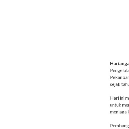
Hariang
Pengelol
Pekanbaru
sejak tah
Hari ini 
untuk men
menjaga ku
Pembangu