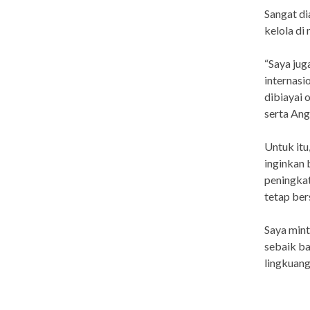
Sangat di
kelola di
“Saya jug
internasi
dibiayai 
serta Ang
Untuk itu
inginkan 
peningkat
tetap ber
Saya mint
sebaik ba
lingkuang