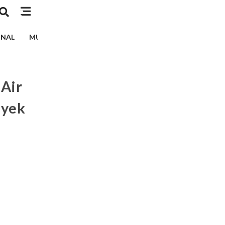
INAL
MUSIK
TEKNOLOGI
EDUKASI
KESEHATAN
Air
oyek