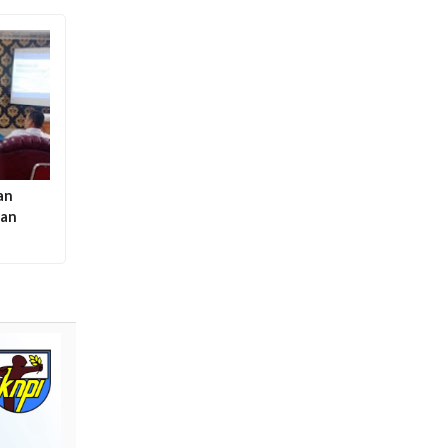
an
tan