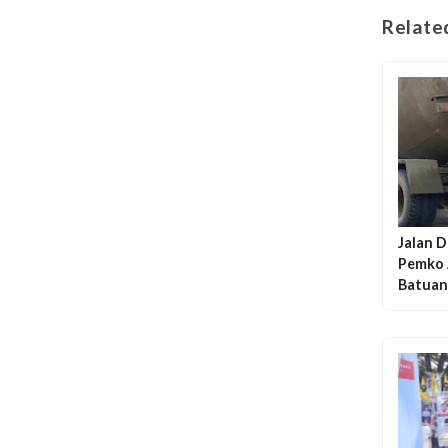
Relate
Jalan D
Pemko 
Batuan