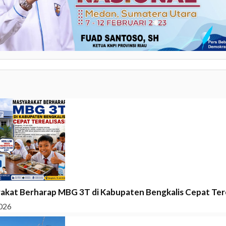
akat Berharap MBG 3T di Kabupaten Bengkalis Cepat Tere
026