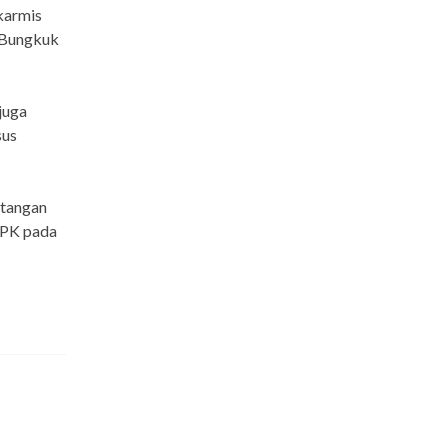
karmis
g Bungkuk
juga
sus
 tangan
KPK pada