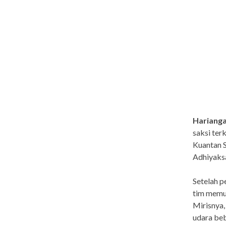
Harianga
saksi ter
Kuantan S
Adhiyaksa
Setelah p
tim memut
Mirisnya,
udara beb