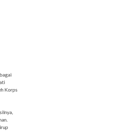
ebagai
ati
eh Korps
ilnya,
han.
irup