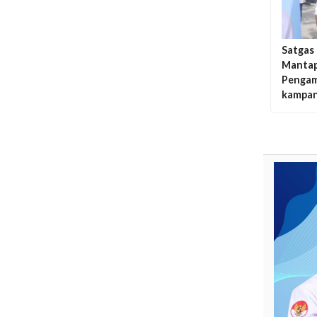
Satgas
Mantap
Pengam
kampan