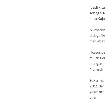
"Jadi kit
sebagai t
kata Kaja
Nurhadi m
diduga ik
menjabat
"Kasus pe
miliar. P
mengambi
Nurhadi.
Sukarmis 
2011 dan 
yakni pr
pilar.