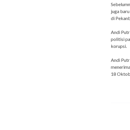
Sebelumny
juga baru
di Pekanb
Andi Putr
politisi p
korupsi.
Andi Putr
menerima 
18 Oktob