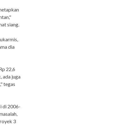
enetapkan
ntan,"
at siang.
Sukarmis,
ama dia
Rp 22,6
, ada juga
" tegas
i di 2006-
masalah,
royek 3