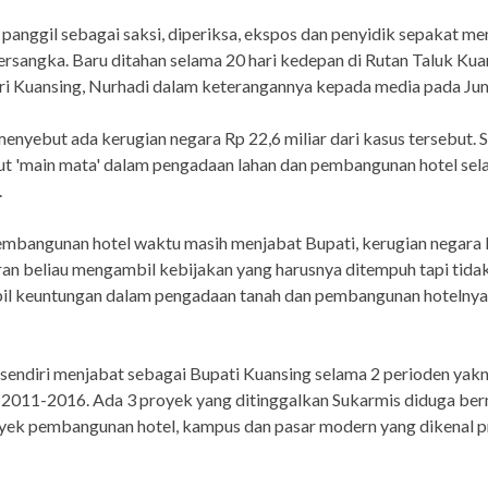
a panggil sebagai saksi, diperiksa, ekspos dan penyidik sepakat m
ersangka. Baru ditahan selama 20 hari kedepan di Rutan Taluk Kua
ri Kuansing, Nurhadi dalam keterangannya kepada media pada Jum
enyebut ada kerugian negara Rp 22,6 miliar dari kasus tersebut. 
ut 'main mata' dalam pengadaan lahan dan pembangunan hotel sel
.
mbangunan hotel waktu masih menjabat Bupati, kerugian negara 
eran beliau mengambil kebijakan yang harusnya ditempuh tapi tidak
l keuntungan dalam pengadaan tanah dan pembangunan hotelnya,
sendiri menjabat sebagai Bupati Kuansing selama 2 perioden yakn
2011-2016. Ada 3 proyek yang ditinggalkan Sukarmis diduga ber
oyek pembangunan hotel, kampus dan pasar modern yang dikenal p