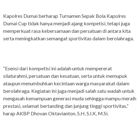
Kapolres Dumai berharap Turnamen Sepak Bola Kapolres
Dumai Cup tidak hanya menjadi ajang kompetisi, tetapi juga
memperkuat rasa kebersamaan dan persatuan di antara kita
serta meningkatkan semangat sportivitas dalam berolahraga.
“Esensi dari kompetisi ini adalah untuk mempererat
silaturahmi, persatuan dan kesatuan, serta untuk memupuk
ataupun menumbuhkan kecintaan warga masyarakat dalam
berolahraga. Kegiatan ini juga menjadi salah satu wadah untuk
mengasah kemampuan generasi muda sehingga mampu meraih
prestasi, selamat bertanding dan junjung tinggi sportivitas,”
harap AKBP Dhovan Oktavianton, S.H, S.I.K, M.Si.