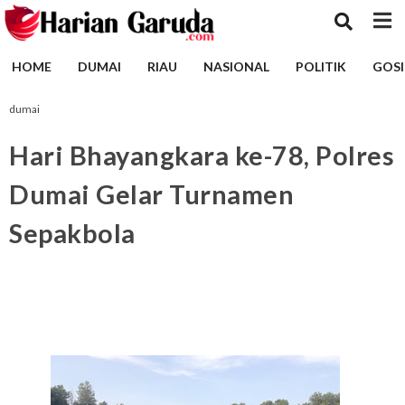
HOME
DUMAI
RIAU
NASIONAL
POLITIK
GOSI
dumai
Hari Bhayangkara ke-78, Polres
Dumai Gelar Turnamen
Sepakbola