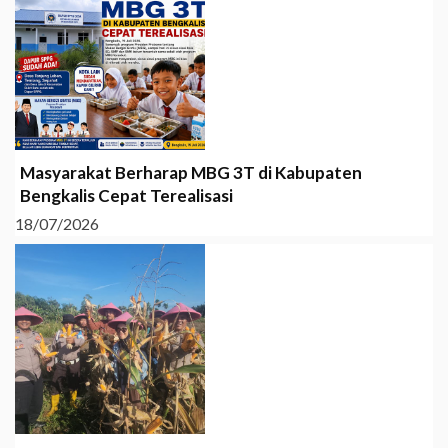
Masyarakat Berharap MBG 3T di Kabupaten
Bengkalis Cepat Terealisasi
18/07/2026