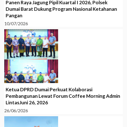
Panen Raya Jagung Pipil Kuartal I 2026, Polsek
Dumai Barat Dukung Program Nasional Ketahanan
Pangan
10/07/2026
Ketua DPRD Dumai Perkuat Kolaborasi
Pembangunan Lewat Forum Coffee Morning Admin
LintasJuni 26, 2026
26/06/2026