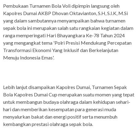
Pembukaan Turnamen Bola Voli dipimpin langsung oleh
Kapolres Dumai AKBP Dhovan Oktavianton, S.H, S.I.K, M.Si
yang dalam sambutannya menyampaikan bahwa turnamen
sepak bola ini merupakan salah satu rangkaian kegiatan dalam
ranga memperingati Hari Bhayangkara Ke-78 Tahun 2024
yang mengangkat tema 'Polri Presisi Mendukung Percepatan
Transformasi Ekonomi Yang Inklusif dan Berkelanjutan
Menuju Indonesia Emas'.
Lebih lanjut disampaikan Kapolres Dumai, Turnamen Sepak
Bola Kapolres Dumai Cup merupakan suatu momen yang tepat
untuk membangun budaya olahraga dalam kehidupan sehari-
hari dan memberikan kesempatan para generasi muda
menyalurkan bakat dan energi positif serta menumbuh
kembangkan prestasi olahraga sepak bola.