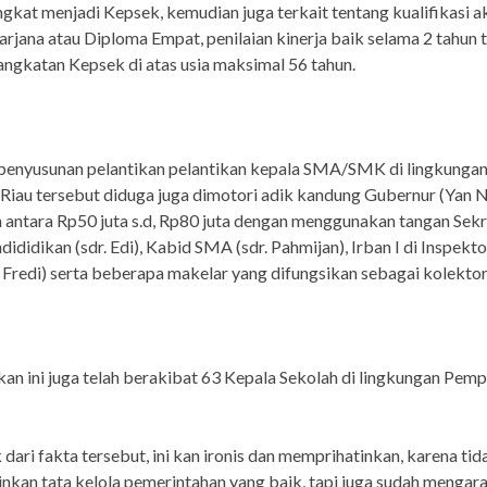
ngkat menjadi Kepsek, kemudian juga terkait tentang kualifikasi 
arjana atau Diploma Empat, penilaian kinerja baik selama 2 tahun 
ngkatan Kepsek di atas usia maksimal 56 tahun.
 penyusunan pelantikan pelantikan kepala SMA/SMK di lingkunga
iau tersebut diduga juga dimotori adik kandung Gubernur (Yan N
n antara Rp50 juta s.d, Rp80 juta dengan menggunakan tangan Sekr
dididikan (sdr. Edi), Kabid SMA (sdr. Pahmijan), Irban I di Inspekto
o Fredi) serta beberapa makelar yang difungsikan sebagai kolektor
ikan ini juga telah berakibat 63 Kepala Sekolah di lingkungan Pem
 dari fakta tersebut, ini kan ironis dan memprihatinkan, karena tid
kan tata kelola pemerintahan yang baik, tapi juga sudah mengar