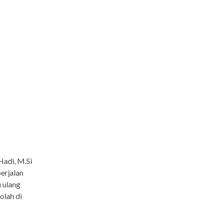
Hadi, M.Si
erjalan
 ulang
olah di