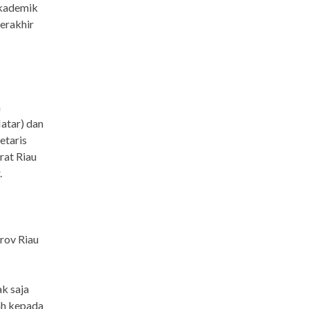
akademik
terakhir
n
atar) dan
etaris
rat Riau
.
prov Riau
ak saja
ah kepada