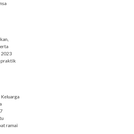
ansa
kan,
serta
n 2023
 praktik
 Keluarga
a
27
tu
pat ramai