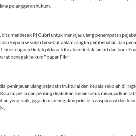
idana pelanggaran hukum.
 kita mendesak Pj Gubri untuk meninjau ulang penempatan pejaba
l dan kepala sekolah tersebut dalam rangka pembenahan dan pen
. Untuk dugaan tindak pidana, kita akan tindak lanjuti dan koordin
arat penegak hukum," papar Fikri
ia, peninjauan ulang pejabat struktural dan kepala sekolah di lin
iau itu perlu dan penting dilakukan. Selain untuk mewujudkan tata
han yang baik, juga demi penegakan prinsip transparansi dan kead
SN.