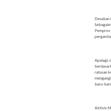
Desakan i
Sebagaima
Pemprov k
pergantia
Apalagi, 
berdasark
ratusan 
mengangka
baru-baru 
Aktivis M