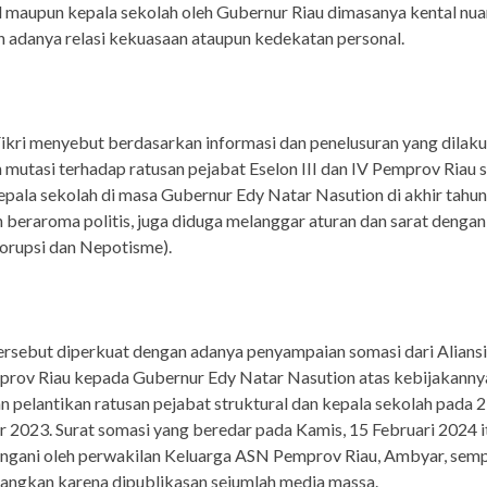
l maupun kepala sekolah oleh Gubernur Riau dimasanya kental nu
an adanya relasi kekuasaan ataupun kedekatan personal.
ikri menyebut berdasarkan informasi dan penelusuran yang dilaku
 mutasi terhadap ratusan pejabat Eselon III dan IV Pemprov Riau 
epala sekolah di masa Gubernur Edy Natar Nasution di akhir tahu
ain beraroma politis, juga diduga melanggar aturan dan sarat dengan
Korupsi dan Nepotisme).
rsebut diperkuat dengan adanya penyampaian somasi dari Aliansi
rov Riau kepada Gubernur Edy Natar Nasution atas kebijakanny
 pelantikan ratusan pejabat struktural dan kepala sekolah pada 
2023. Surat somasi yang beredar pada Kamis, 15 Februari 2024 i
angani oleh perwakilan Keluarga ASN Pemprov Riau, Ambyar, sem
angkan karena dipublikasan sejumlah media massa.