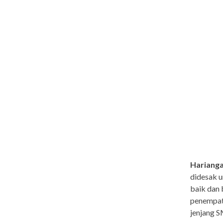
Harianga
didesak u
baik dan 
penempata
jenjang 