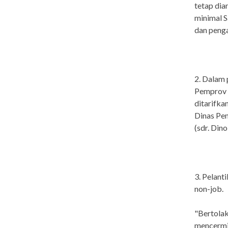
tetap dia
minimal S
dan penga
2. Dalam
Pemprov R
ditarifka
Dinas Pen
(sdr. Din
3. Pelant
non-job.
"Bertolak
mencermin