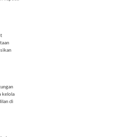
t
ataan
asikan
gkungan
 kelola
ilan di