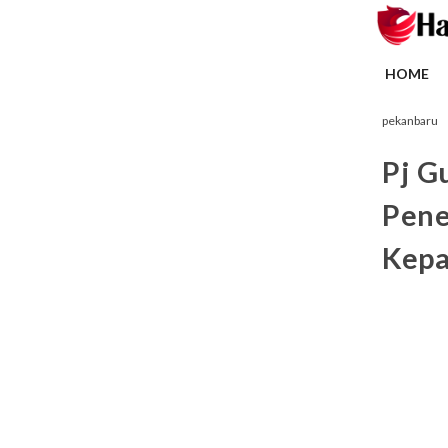
HOME
pekanbaru
Pj G
Pene
Kep