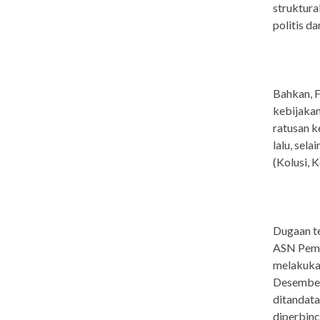
struktura
politis d
Bahkan, F
kebijakan
ratusan k
lalu, sel
(Kolusi, 
Dugaan te
ASN Pemp
melakukan
Desember 
ditandat
diperbinc