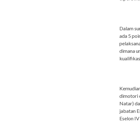
Dalam sur
ada 5 poi
pelaksan
dimana u
kualifikas
Kemudian,
dimotori
Natar) da
jabatan E
Eselon IV