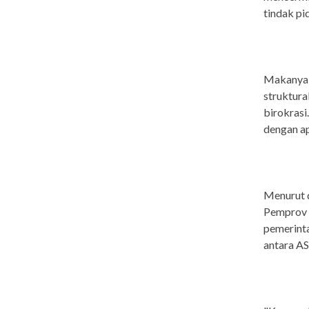
tindak p
Makanya,
struktura
birokrasi
dengan ap
Menurut d
Pemprov R
pemerinta
antara A