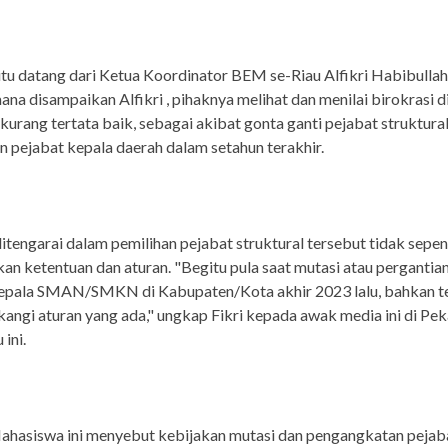
tu datang dari Ketua Koordinator BEM se-Riau Alfikri Habibullah
na disampaikan Alfikri , pihaknya melihat dan menilai birokrasi d
urang tertata baik, sebagai akibat gonta ganti pejabat struktural,
n pejabat kepala daerah dalam setahun terakhir.
ditengarai dalam pemilihan pejabat struktural tersebut tidak sepe
an ketentuan dan aturan. "Begitu pula saat mutasi atau pergantia
kepala SMAN/SMKN di Kabupaten/Kota akhir 2023 lalu, bahkan te
ngi aturan yang ada," ungkap Fikri kepada awak media ini di Pe
ini.
ahasiswa ini menyebut kebijakan mutasi dan pengangkatan pejab