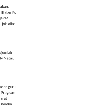
nakan,
II dan IV.
jakat.
-job alias
ejumlah
dy Natar,
asan guru
g Program
yarat
ak namun