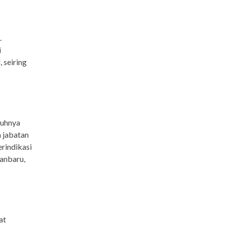
.
i
 seiring
nuhnya
n jabatan
rindikasi
kanbaru,
at