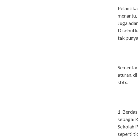
Pelantika
menantu, 
Juga adan
Disebutka
tak punya
Sementara
aturan, d
sbb:.
1. Berda
sebagai 
Sekolah P
seperti t