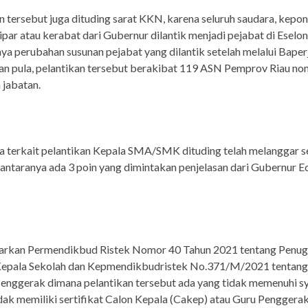
n tersebut juga dituding sarat KKN, karena seluruh saudara, kepo
ipar atau kerabat dari Gubernur dilantik menjadi pejabat di Eselon I
ya perubahan susunan pejabat yang dilantik setelah melalui Baper
n pula, pelantikan tersebut berakibat 119 ASN Pemprov Riau non
 jabatan.
 terkait pelantikan Kepala SMA/SMK dituding telah melanggar s
i antaranya ada 3 poin yang dimintakan penjelasan dari Gubernur E
sarkan Permendikbud Ristek Nomor 40 Tahun 2021 tentang Penug
Kepala Sekolah dan Kepmendikbudristek No.371/M/2021 tentan
enggerak dimana pelantikan tersebut ada yang tidak memenuhi s
idak memiliki sertifikat Calon Kepala (Cakep) atau Guru Pengger