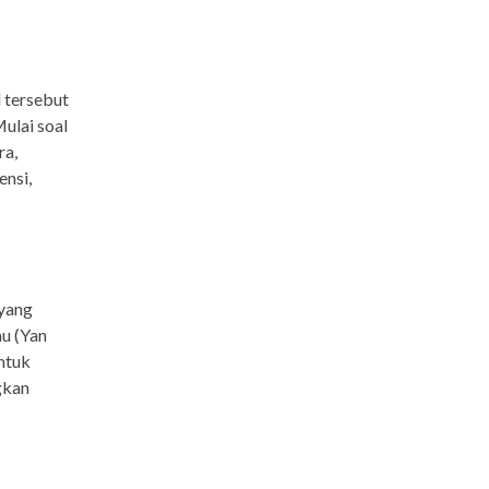
 tersebut
ulai soal
ra,
nsi,
 yang
u (Yan
ntuk
gkan