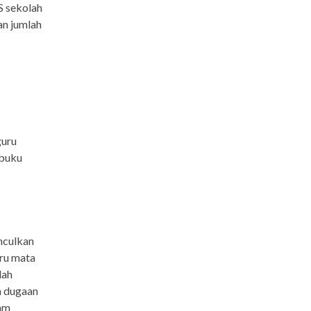
 sekolah
an jumlah
guru
 buku
nculkan
ru mata
lah
a dugaan
lam