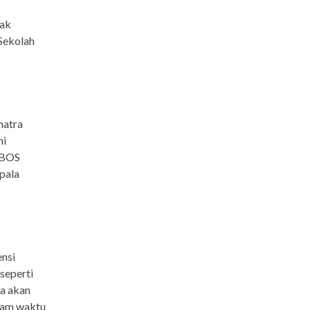
dak
Sekolah
matra
ni
 BOS
pala
ensi
seperti
ta akan
lam waktu