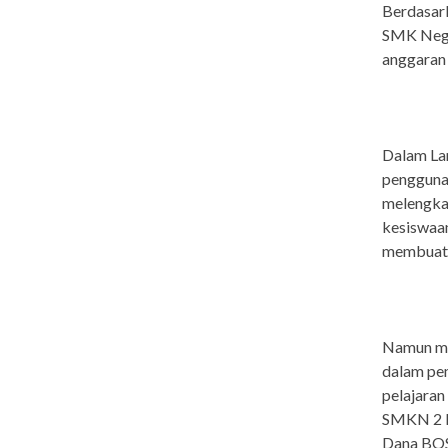
Berdasar
SMK Neger
anggaran 
Dalam La
penggunaa
melengkap
kesiswaan
membuat ni
Namun men
dalam pe
pelajaran
SMKN 2 Du
Dana BOS