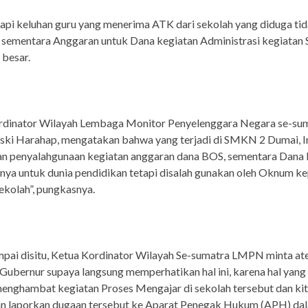
pi keluhan guru yang menerima ATK dari sekolah yang diduga ti
 sementara Anggaran untuk Dana kegiatan Administrasi kegiatan 
 besar.
rdinator Wilayah Lembaga Monitor Penyelenggara Negara se-su
ski Harahap, mengatakan bahwa yang terjadi di SMKN 2 Dumai, I
n penyalahgunaan kegiatan anggaran dana BOS, sementara Dana
ya untuk dunia pendidikan tetapi disalah gunakan oleh Oknum ke
ekolah”, pungkasnya.
pai disitu, Ketua Kordinator Wilayah Se-sumatra LMPN minta at
Gubernur supaya langsung memperhatikan hal ini, karena hal yang 
 menghambat kegiatan Proses Mengajar di sekolah tersebut dan ki
an laporkan dugaan tersebut ke Aparat Penegak Hukum (APH) da