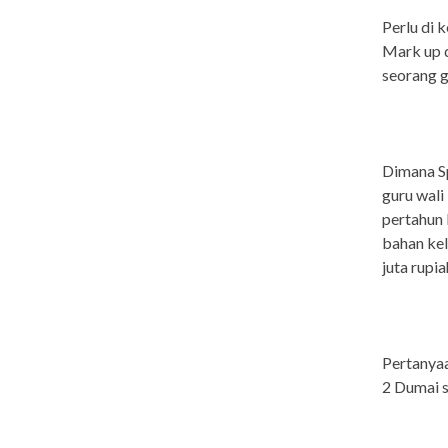
Perlu di 
Mark up d
seorang 
Dimana Sp
guru wali
pertahun 
bahan kel
juta rupi
Pertanya
2 Dumai s