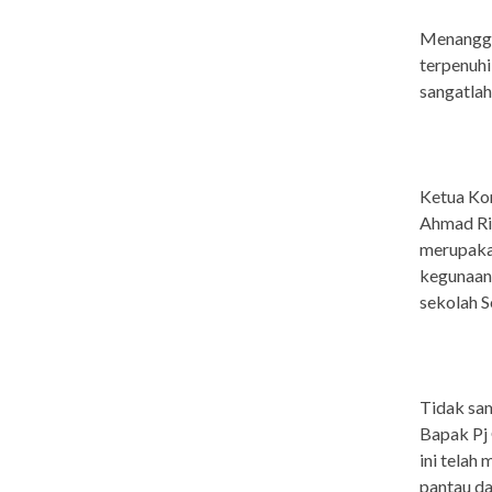
Menangga
terpenuhi
sangatlah
Ketua Ko
Ahmad Ri
merupaka
kegunaann
sekolah S
Tidak sam
Bapak Pj 
ini telah
pantau d