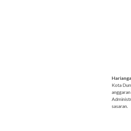
Harianga
Kota Dum
anggaran
Administr
sasaran.