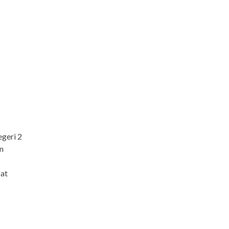
geri 2
n
pat