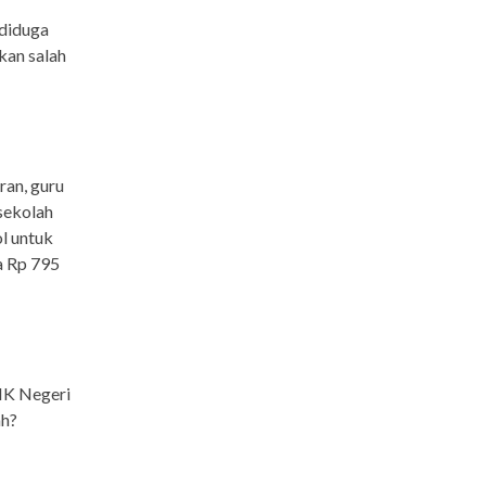
 diduga
kan salah
ran, guru
 sekolah
ol untuk
a Rp 795
MK Negeri
ah?