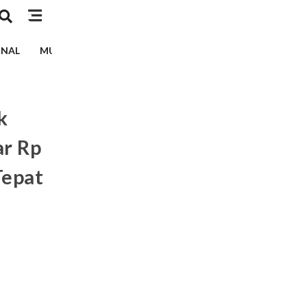
INAL
MUSIK
TEKNOLOGI
EDUKASI
KESEHATAN
k
ar Rp
Tepat