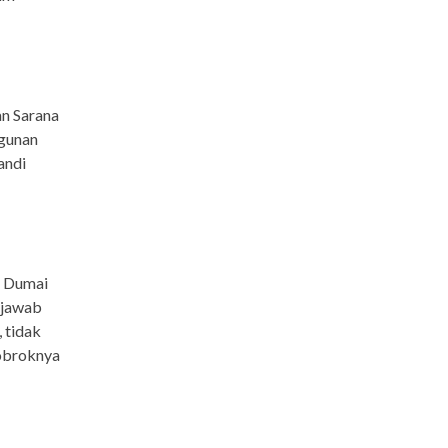
an Sarana
ngunan
andi
2 Dumai
enjawab
 tidak
bobroknya