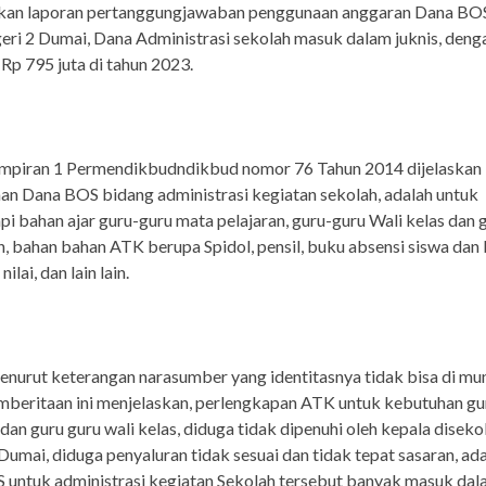
kan laporan pertanggungjawaban penggunaan anggaran Dana BOS
i 2 Dumai, Dana Administrasi sekolah masuk dalam juknis, deng
Rp 795 juta di tahun 2023.
mpiran 1 Permendikbudndikbud nomor 76 Tahun 2014 dijelaskan
n Dana BOS bidang administrasi kegiatan sekolah, adalah untuk
i bahan ajar guru-guru mata pelajaran, guru-guru Wali kelas dan 
, bahan bahan ATK berupa Spidol, pensil, buku absensi siswa dan
lai, dan lain lain.
urut keterangan narasumber yang identitasnya tidak bisa di mu
mberitaan ini menjelaskan, perlengkapan ATK untuk kebutuhan gu
 dan guru guru wali kelas, diduga tidak dipenuhi oleh kepala diseko
mai, diduga penyaluran tidak sesuai dan tidak tepat sasaran, ad
 untuk administrasi kegiatan Sekolah tersebut banyak masuk da