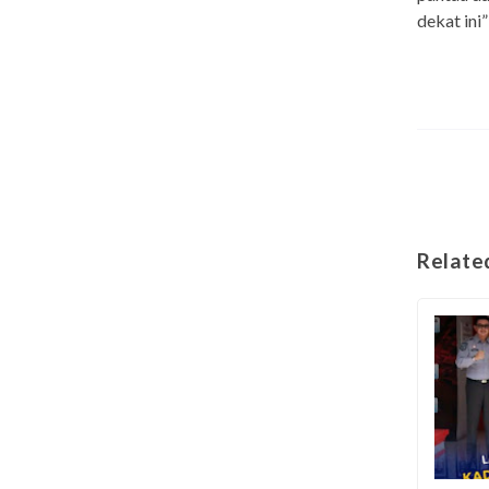
dekat ini”
Relate