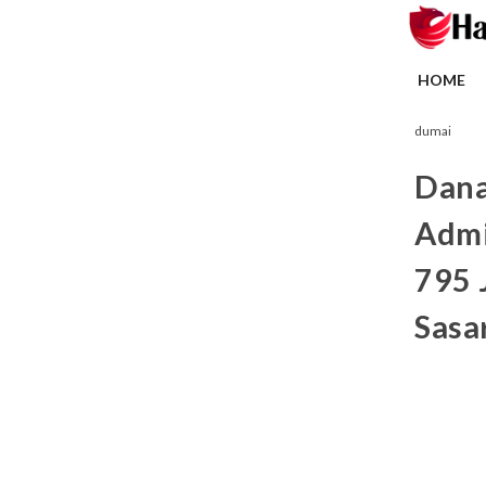
HOME
dumai
Dana
Admi
795 
Sasa