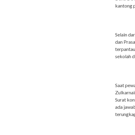
kantong p
Selain da
dan Prasa
terpantau
sekolah d
Saat pew
Zulkarnai
Surat kon
ada jawab
terungka