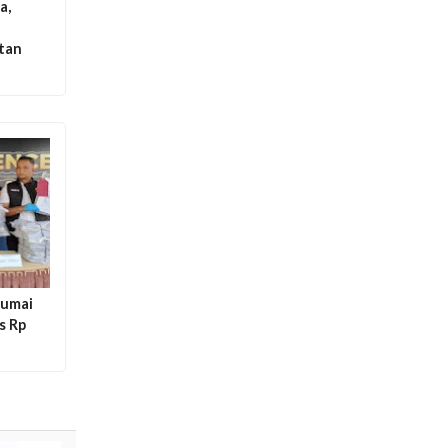
a,
n
tan
Dumai
s Rp