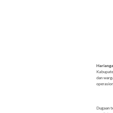
Hariang
Kabupate
dan warga
operasion
Dugaan te