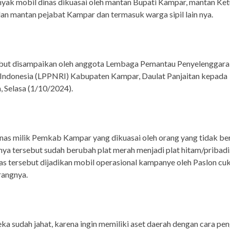
nyak mobil dinas dikuasai oleh mantan Bupati Kampar, mantan K
n mantan pejabat Kampar dan termasuk warga sipil lain nya.
ebut disampaikan oleh anggota Lembaga Pemantau Penyelenggar
 Indonesia (LPPNRI) Kabupaten Kampar, Daulat Panjaitan kepada
 Selasa (1/10/2024).
nas milik Pemkab Kampar yang dikuasai oleh orang yang tidak be
a tersebut sudah berubah plat merah menjadi plat hitam/pribadi
as tersebut dijadikan mobil operasional kampanye oleh Paslon cu
erangnya.
ka sudah jahat, karena ingin memiliki aset daerah dengan cara pe