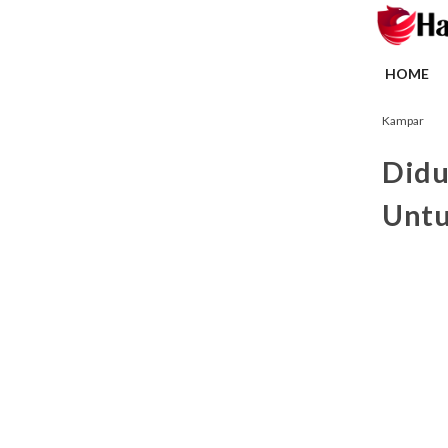
HOME
Kampar
Didu
Unt