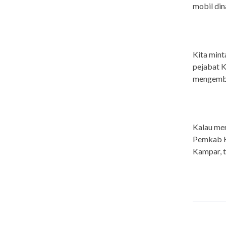
mobil din
Kita min
pejabat K
mengemba
Kalau me
Pemkab K
Kampar, t