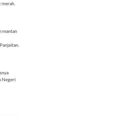
t merah.
n mantan
anjaitan.
usnya
n Negeri