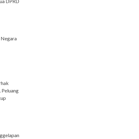
etua DPRD
a Negara
rhak
. Peluang
kup
nggelapan