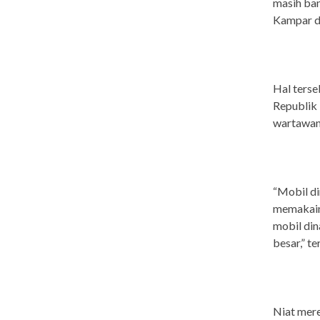
masih ba
Kampar da
Hal ters
Republik
wartawan,
“Mobil di
memakainy
mobil din
besar,” t
Niat mere