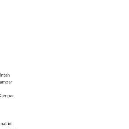
intah
Kampar
 Kampar.
aat ini