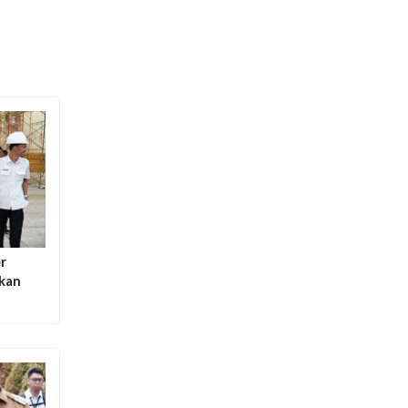
r
ikan