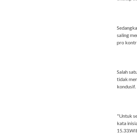
Sedangka
saling me
pro kontr
Salah sat
tidak mem
kondusif.
"Untuk se
kata inis
15.33.WI