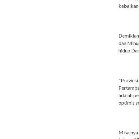
kebaikan,
Demikian
dan Minu
hidup Dam
"Provinsi
Pertamban
adalah pe
optimis s
Misalnya s