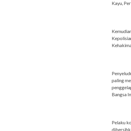
Kayu, Per
Kemudian,
Kepolisia
Kehakiman
Penyeludu
paling me
penggelap
Bangsa In
Pelaku ko
dibersih