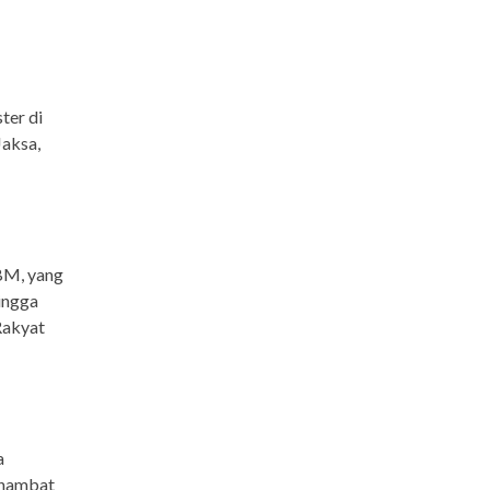
ter di
Jaksa,
BBM, yang
ingga
Rakyat
a
ghambat