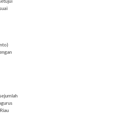
etujui
suai
anto)
dengan
 sejumlah
ngurus
 Riau