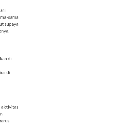
ari
rsama-sama
ut supaya
pnya.
kan di
a
us di
aktivitas
an
harus