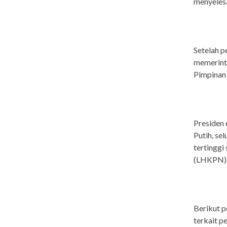
menyelesa
Setelah p
memerinta
Pimpinan 
Presiden 
Putih, se
tertingg
(LHKPN)
Berikut p
terkait p