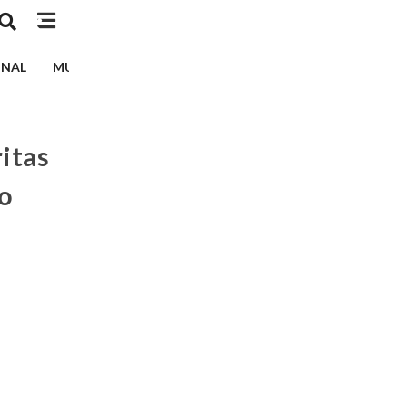
INAL
MUSIK
TEKNOLOGI
EDUKASI
KESEHATAN
itas
o