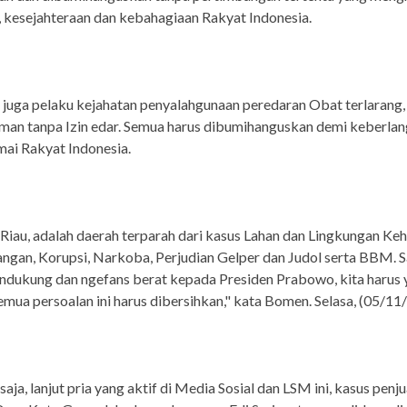
 kesejahteraan dan kebahagiaan Rakyat Indonesia.
 juga pelaku kejahatan penyalahgunaan peredaran Obat terlarang
man tanpa Izin edar. Semua harus dibumihanguskan demi keberla
ai Rakyat Indonesia.
 Riau, adalah daerah terparah dari kasus Lahan dan Lingkungan Ke
gan, Korupsi, Narkoba, Perjudian Gelper dan Judol serta BBM. 
ndukung dan ngefans berat kepada Presiden Prabowo, kita harus 
emua persoalan ini harus dibersihkan," kata Bomen. Selasa, (05/11
aja, lanjut pria yang aktif di Media Sosial dan LSM ini, kasus penj