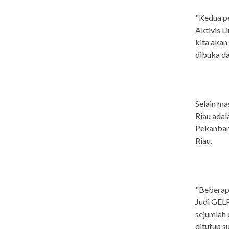
"Kedua pe
Aktivis L
kita aka
dibuka da
Selain ma
Riau adal
Pekanbaru
Riau.
"Beberapa
Judi GEL
sejumlah 
ditutup s