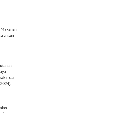
, Makanan
ngsungan
hutanan,
Saya
yakin dan
/2024).
ualan