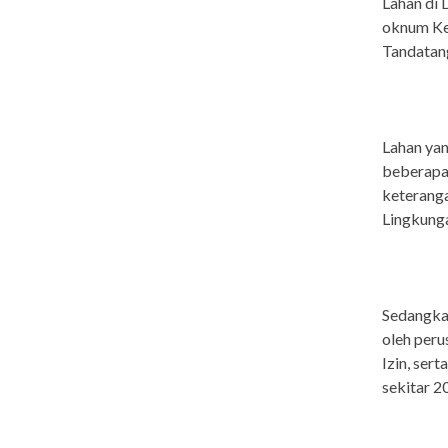
Lahan di 
oknum Kep
Tandatan
Lahan yang
beberapa 
keteranga
Lingkunga
Sedangkan
oleh peru
Izin, ser
sekitar 2