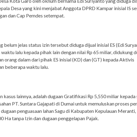
Desa Kota Garo oleh oknum bernama Edi Suriyanto yang diduga dis
ala Desa yang kini menjabat Anggota DPRD Kampar inisial IS se
gan dan Cap Pemdes setempat.
 belum jelas status izin tersebut diduga dijual inisial ES (Edi Sury
waktu lalu kepada pihak lain dengan nilai Rp 65 miliar, didukung 
n orang dalam dari pihak ES inisial (KD) dan (GT) kepada Aktivis
n beberapa waktu lalu.
 kasus lainnya, adalah dugaan Gratifikasi Rp 5,550 miliar kepada
sahan PT. Suntara Gajapati di Dumai untuk memuluskan proses pe
ta dugaan penguasaan lahan Sagu di Kabupaten Kepulauan Meranti,
00 Ha tanpa Izin dan dugaan penggelapan Pajak.