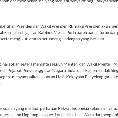
ikan dan membenahi hal yang menjadi penyakit bagi Rakyat selam
elantikan Presiden dan Wakil Presiden RI, maka Presiden akan me
hkan seluruh jajaran Kabinet Merah Putih patuh pada aturan dan 
serta mengikuti aturan perundang-undangan yang berlaku.
diharapkan segera meminta seluruh Menteri dan Wakil Menteri M
luruh Pejabat Penyelenggaran Negara mulai dari Eselon rendah hin
i segera menyampaikan Laporan Hasil Kekayaan Penyelenggara N
.
ersoalan yang menjadi perhatian Rakyat Indonesia selama ini yaitu
engerusakan Lingkungan seperti pencurian hasil Alam dari pengam