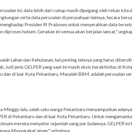
rsoalan ini, data lebih dari cukup masih dipegang oleh rekan kita d
ingkungan serta data persoalan di perusahaan lainnya. Secara be
n menghadap Presiden RI Prabowo untuk menyerahkan data terseb
n diproses hukum. Gerakan ini semua akan berjalan lancar," ungka
salah Lahan dan Kehutanan, hal penting lainnya yang harus dibersih
ah, Judi jenis GELPER yang saat ini masih eksis beraktivitas di Kot
 dan di luar Kota Pekanbaru. Masalah BBM, adalah persoalan seri
 Minggu lalu, salah satu warga Pekanbaru menyampaikan adanya 
PER di Pekanbaru dan di luar Kota Pekanbaru. Untuk mengamank
oknum mereka menyetor sejumlah uang per bulannya. GELPER ini 
upaya Masyarakat aman," sebutnya.