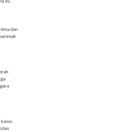
a ini.
minta dan
perintah
erah
gga
egara
, kasus
bilan