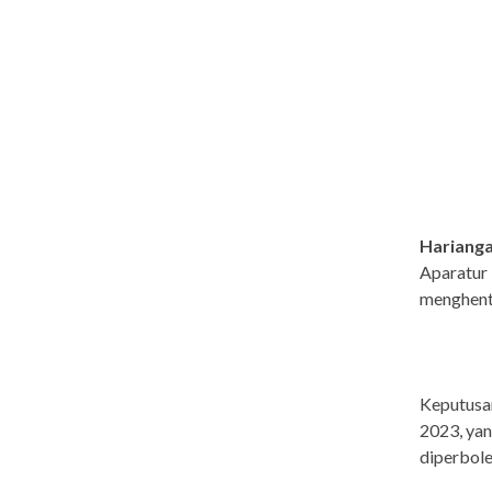
Harianga
Aparatur
menghenti
Keputusa
2023, yan
diperbol