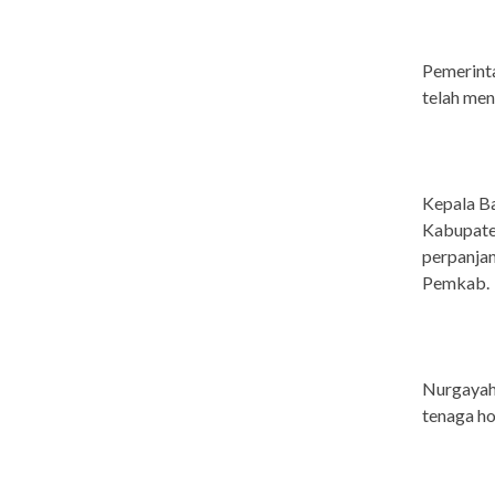
Pemerint
telah men
Kepala B
Kabupate
perpanjan
Pemkab.
Nurgayah,
tenaga ho