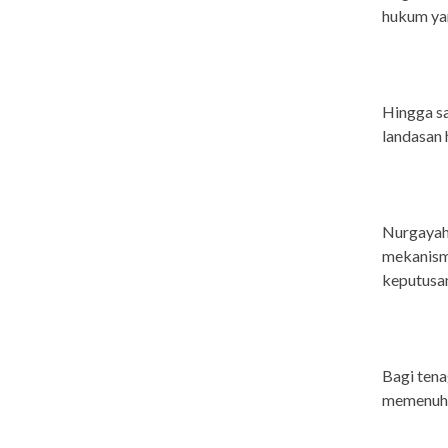
hukum yan
Hingga sa
landasan 
Nurgayah
mekanisme
keputusa
Bagi tena
memenuhi 