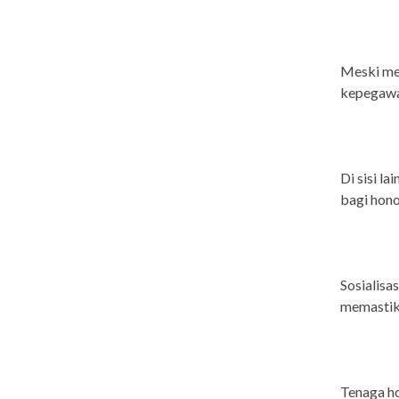
Meski me
kepegawai
Di sisi l
bagi hon
Sosialisa
memastika
Tenaga h