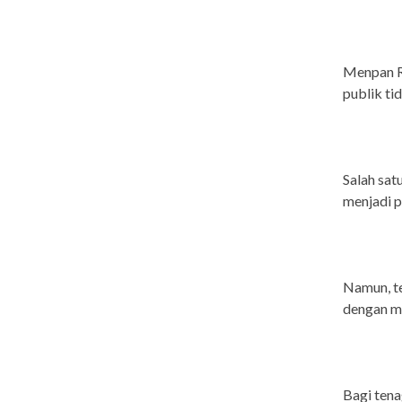
Menpan RB
publik ti
Salah sat
menjadi p
Namun, t
dengan m
Bagi ten