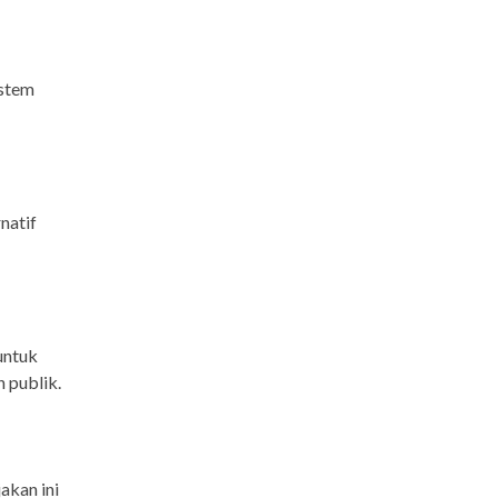
istem
natif
untuk
 publik.
akan ini