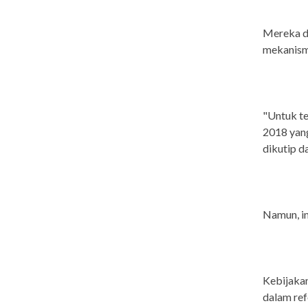
Mereka da
mekanisme
"Untuk t
2018 yan
dikutip 
Namun, in
Kebijakan
dalam ref