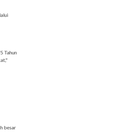
alui
75 Tahun
at,"
ah besar