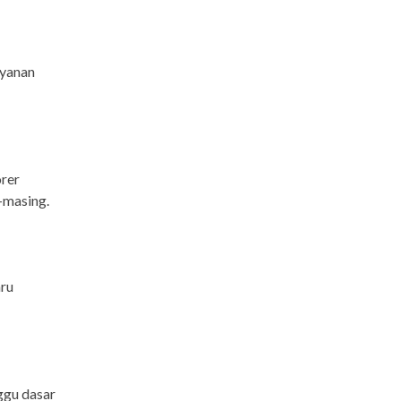
ayanan
orer
-masing.
aru
ggu dasar