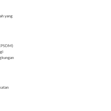
ah yang
BKPSDM)
gi
ngkungan
katan