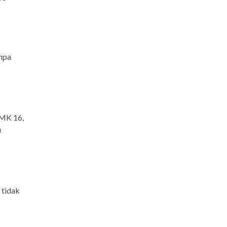
anpa
PMK 16,
u
 tidak