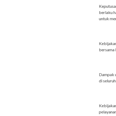
Keputusa
berlaku 
untuk men
Kebijakan
bersama 
Dampak ut
di seluruh
Kebijakan
pelayanan