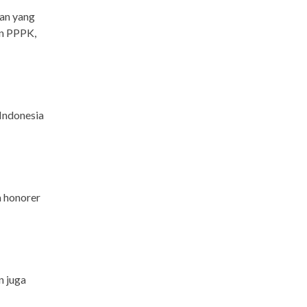
an yang
un PPPK,
Indonesia
a honorer
n juga