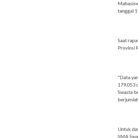
Mahasisw
tanggal 1 
Saat rapa
Provinsi 
"Data yan
179.053 o
Swasta be
berjumlah
Untuk da
SMA Swas