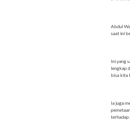
Abdul Wah
saat ini 
Ini yang 
lengkap d
bisa kita
Ia juga m
pemetaan
terhadap 