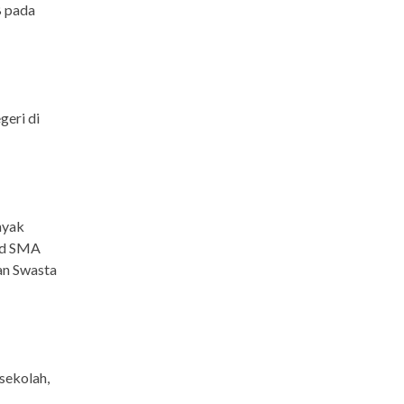
B pada
geri di
nyak
rid SMA
an Swasta
sekolah,