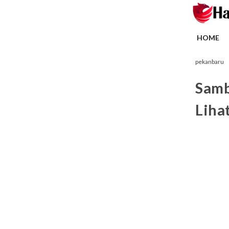
HOME
pekanbaru
Samb
Liha