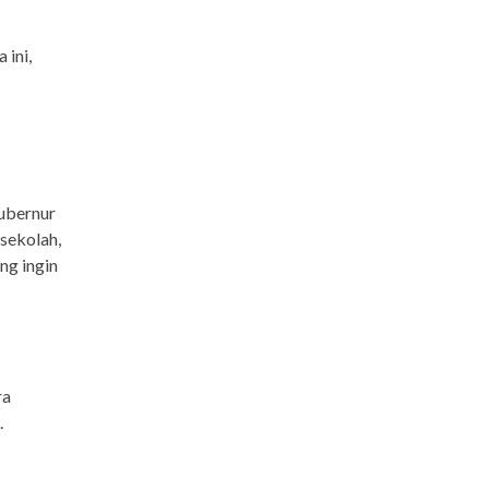
 ini,
ubernur
 sekolah,
ng ingin
ra
.