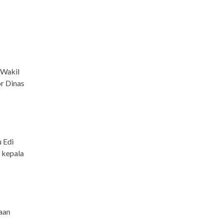
 Wakil
r Dinas
u Edi
a kepala
aan