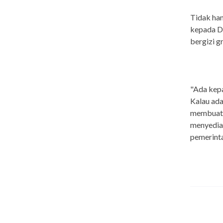
Tidak han
kepada D
bergizi g
"Ada kepa
Kalau ada
membuat 
menyediak
pemerinta