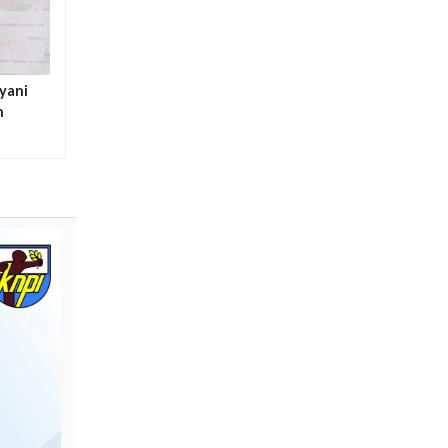
yani
h