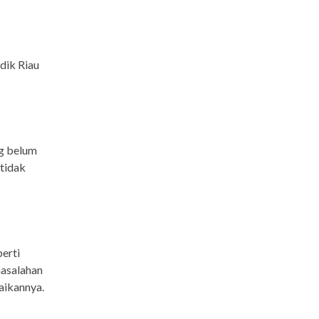
dik Riau
ng belum
 tidak
erti
asalahan
aikannya.