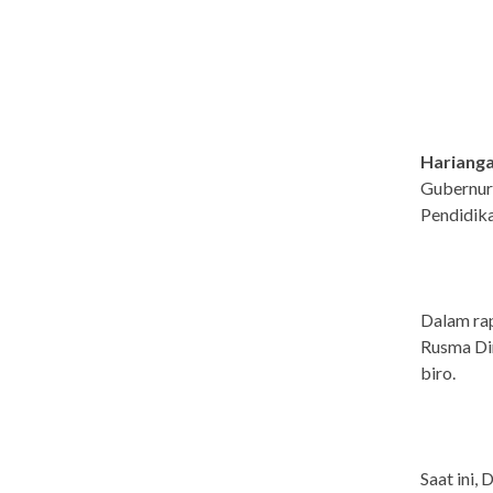
Harianga
Gubernur 
Pendidika
Dalam rap
Rusma Din
biro.
Saat ini,