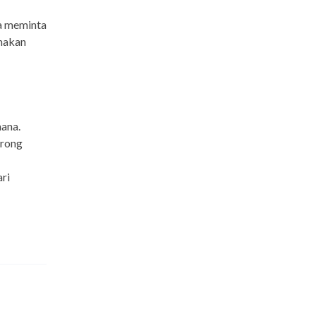
Ia meminta
makan
mana.
orong
ri