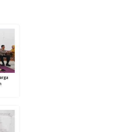
arga
n