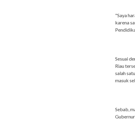
"Saya har
karena sa
Pendidika
Sesuai d
Riau ters
salah sat
masuk se
Sebab, ma
Gubernur 