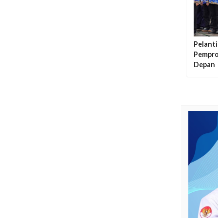
Pelant
Pempro
Depan