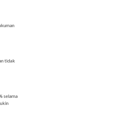
hukuman
an tidak
5% selama
ukin