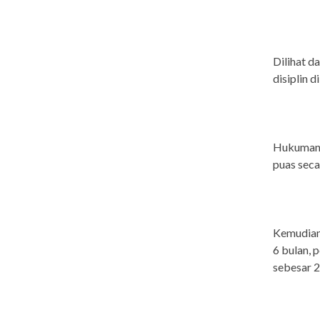
Dilihat d
disiplin d
Hukuman d
puas secar
Kemudian
6 bulan,
sebesar 2