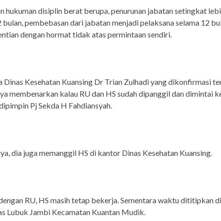
 hukuman disiplin berat berupa, penurunan jabatan setingkat leb
 bulan, pembebasan dari jabatan menjadi pelaksana selama 12 bul
tian dengan hormat tidak atas permintaan sendiri.
a Dinas Kesehatan Kuansing Dr Trian Zulhadi yang dikonfirmasi te
ya membenarkan kalau RU dan HS sudah dipanggil dan dimintai k
dipimpin Pj Sekda H Fahdiansyah.
a, dia juga memanggil HS di kantor Dinas Kesehatan Kuansing.
engan RU, HS masih tetap bekerja. Sementara waktu dititipkan d
s Lubuk Jambi Kecamatan Kuantan Mudik.