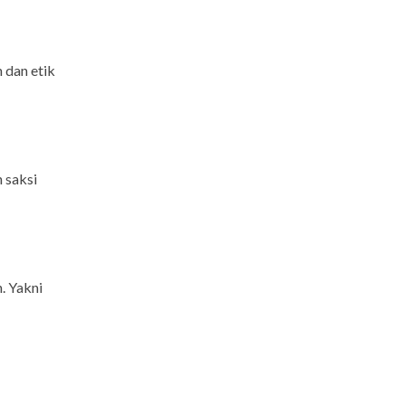
 dan etik
 saksi
. Yakni