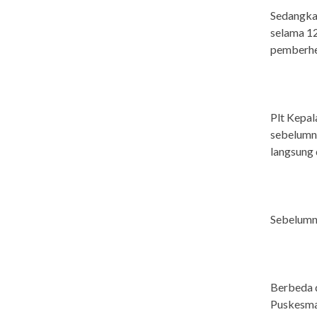
Sedangkan
selama 12
pemberhen
Plt Kepal
sebelumn
langsung 
Sebelumny
Berbeda d
Puskesma