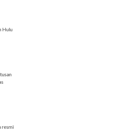
n Hulu
utusan
as
n resmi