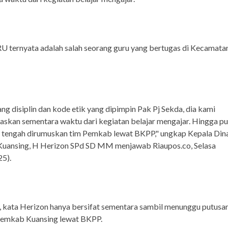
U ternyata adalah salah seorang guru yang bertugas di Kecamata
ang disiplin dan kode etik yang dipimpin Pak Pj Sekda, dia kami
skan sementara waktu dari kegiatan belajar mengajar. Hingga p
g tengah dirumuskan tim Pemkab lewat BKPP," ungkap Kepala Din
Kuansing, H Herizon SPd SD MM menjawab Riaupos.co, Selasa
5).
u, kata Herizon hanya bersifat sementara sambil menunggu putusa
 Pemkab Kuansing lewat BKPP.