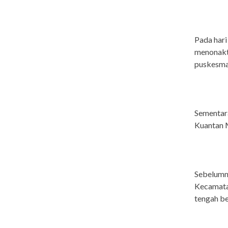
Pada hari
menonakti
puskesmas
Sementara
Kuantan 
Sebelumn
Kecamatan
tengah b