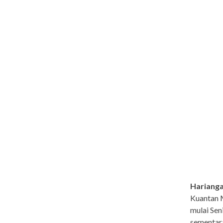
Harianga
Kuantan M
mulai Sen
sementara