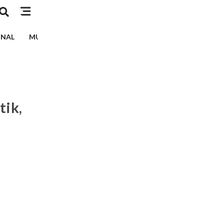
INAL
MUSIK
TEKNOLOGI
EDUKASI
KESEHATAN
tik,