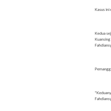
Kasus ini
Kedua sej
Kuansing 
Fahdians
Pemanggi
"Keduanya
Fahdiansy