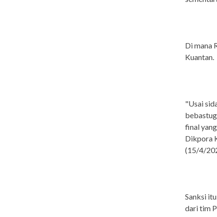
Di mana R
Kuantan.
"Usai sid
bebastuga
final yan
Dikpora 
(15/4/202
Sanksi it
dari tim