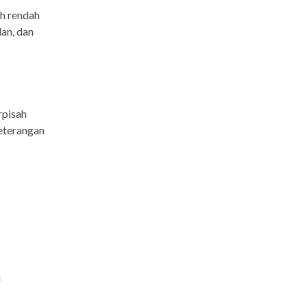
ih rendah
an, dan
rpisah
eterangan
i