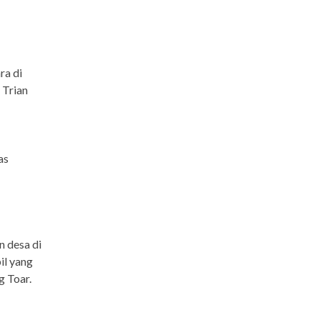
ra di
 Trian
as
 desa di
il yang
 Toar.