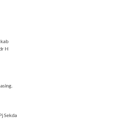
mkab
 dr H
asing.
Pj Sekda