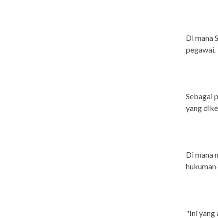
Di mana S
pegawai.
Sebagai p
yang dike
Di mana m
hukuman d
"Ini yang 