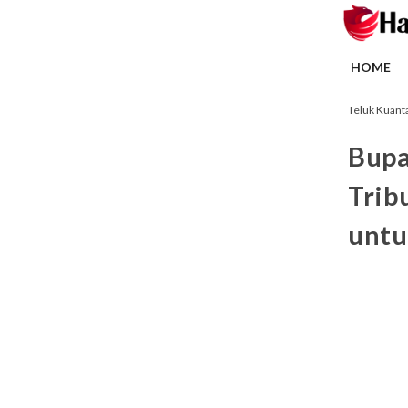
HOME
Teluk Kuant
Bupa
Trib
untu