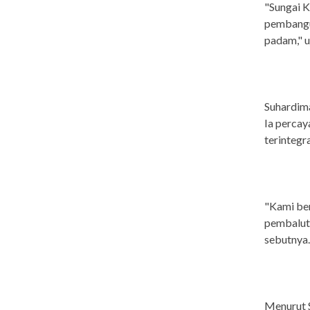
"Sungai K
pembangun
padam," u
Suhardim
Ia percay
terintegra
"Kami ber
pembalut 
sebutnya.
Menurut 