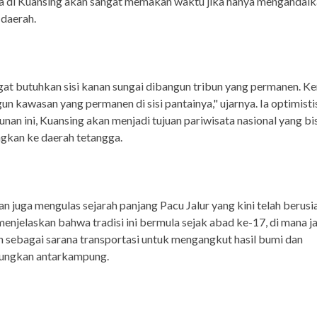
ta di Kuansing akan sangat memakan waktu jika hanya mengandal
daerah.
gat butuhkan sisi kanan sungai dibangun tribun yang permanen. K
 kawasan yang permanen di sisi pantainya," ujarnya. Ia optimisti
an ini, Kuansing akan menjadi tujuan pariwisata nasional yang bi
gkan ke daerah tetangga.
n juga mengulas sejarah panjang Pacu Jalur yang kini telah berusi
 menjelaskan bahwa tradisi ini bermula sejak abad ke-17, di mana ja
 sebagai sarana transportasi untuk mengangkut hasil bumi dan
ngkan antarkampung.