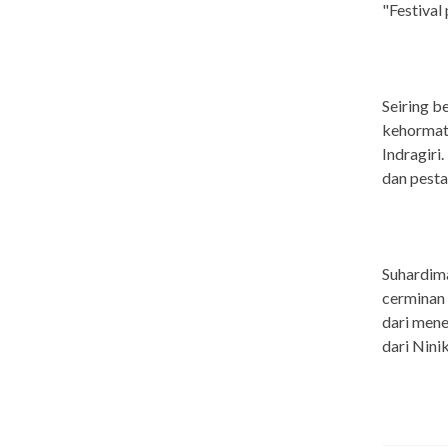
"Festival
Seiring b
kehormata
Indragiri.
dan pesta
Suhardima
cerminan 
dari mene
dari Nini