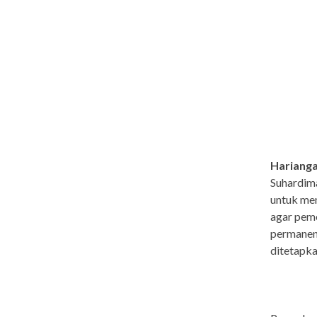
Harianga
Suhardim
untuk mem
agar pem
permanen 
ditetapka