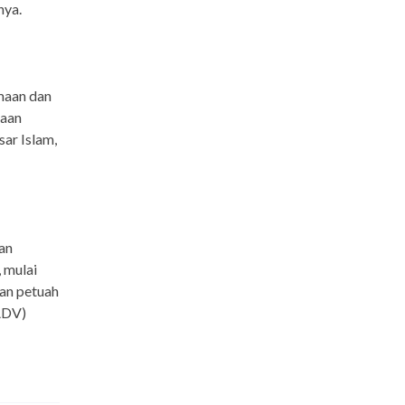
nya.
maan dan
jaan
sar Islam,
an
 mulai
dan petuah
(ADV)