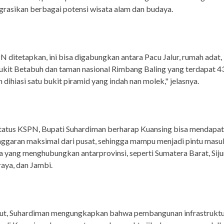
rasikan berbagai potensi wisata alam dan budaya.
N ditetapkan, ini bisa digabungkan antara Pacu Jalur, rumah adat
ukit Betabuh dan taman nasional Rimbang Baling yang terdapat 43
n dihiasi satu bukit piramid yang indah nan molek," jelasnya.
tatus KSPN, Bupati Suhardiman berharap Kuansing bisa mendapa
nggaran maksimal dari pusat, sehingga mampu menjadi pintu masu
a yang menghubungkan antarprovinsi, seperti Sumatera Barat, Siju
aya, dan Jambi.
njut, Suhardiman mengungkapkan bahwa pembangunan infrastrukt