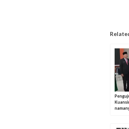
Relate
Penguju
Kuansin
naman