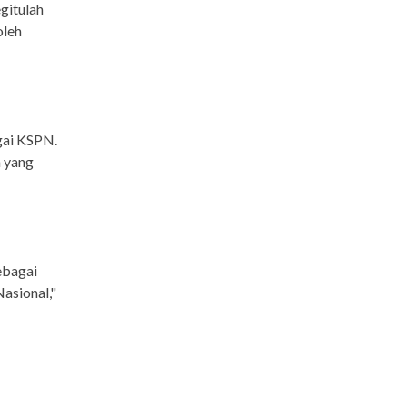
gitulah
oleh
gai KSPN.
a yang
ebagai
asional,"