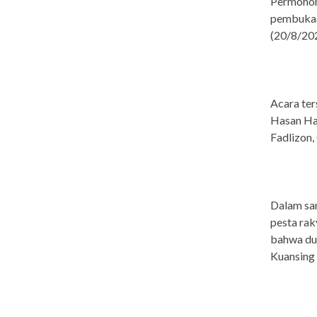
Permohon
pembukaan
(20/8/202
Acara ter
Hasan Ha
Fadlizon,
Dalam sa
pesta rak
bahwa duk
Kuansing 