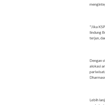
menginteg
"Jika KSP
lindung B
terjun, da
Dengan s
alokasi a
pariwisat
Dharmasr
Lebih la