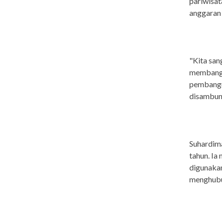
pariwisa
anggaran 
"Kita san
membangun
pembangun
disambun
Suhardima
tahun. Ia
digunakan
menghubu