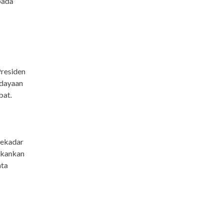
pada
Presiden
udayaan
bat.
sekadar
ekankan
ata