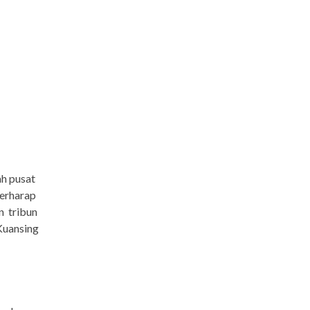
h pusat
berharap
n tribun
 Kuansing