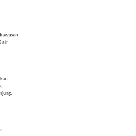
, kawasan
 air
tkan
k
njung,
ur