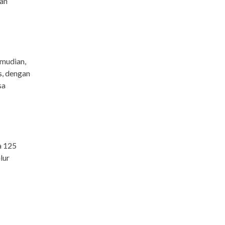
kan
emudian,
s, dengan
sa
a 125
lur