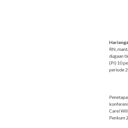
Harianga
RN, manta
dugaan ti
(PI) 10 p
periode 2
Penetapan
konferens
Carel Wil
Penkum Zi