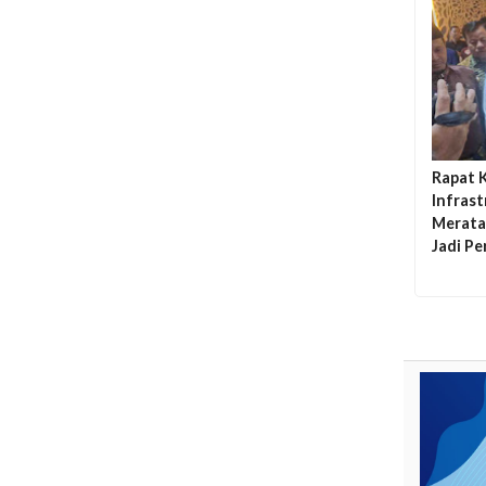
Rapat K
Infras
Merata,
Jadi P