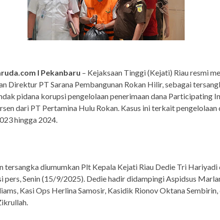
ruda.com I Pekanbaru
– Kejaksaan Tinggi (Kejati) Riau resmi 
n Direktur PT Sarana Pembangunan Rokan Hilir, sebagai tersang
ndak pidana korupsi pengelolaan penerimaan dana Participating In
ersen dari PT Pertamina Hulu Rokan. Kasus ini terkait pengelolaan
023 hingga 2024.
 tersangka diumumkan Plt Kepala Kejati Riau Dedie Tri Hariyadi
i pers, Senin (15/9/2025). Dedie hadir didampingi Aspidsus Mar
liams, Kasi Ops Herlina Samosir, Kasidik Rionov Oktana Sembirin,
krullah.