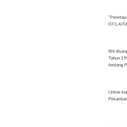
“Penetap
07/L.4/Fd
RN disan
Tahun 19
tentang P
Untuk kep
Pekanbaru