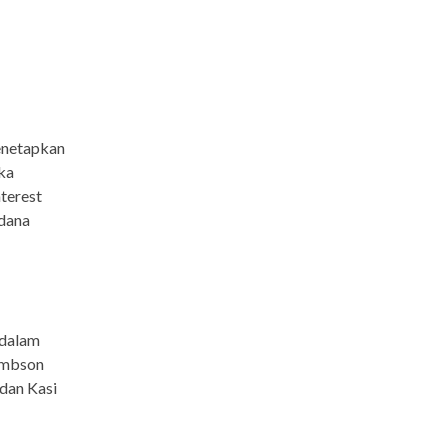
menetapkan
ka
terest
 dana
 dalam
lambson
 dan Kasi