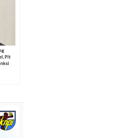
ng
, Plt
anksi