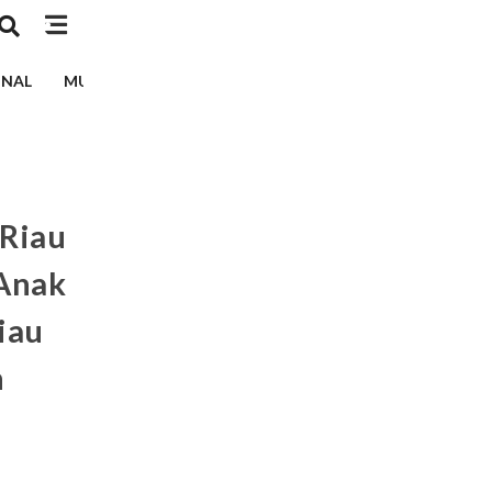
INAL
MUSIK
TEKNOLOGI
EDUKASI
KESEHATAN
 Riau
Anak
iau
n