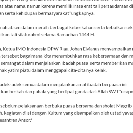
as atau nama, namun karena memiliki rasa erat tali persaudaraan d
n serta kehidupan bermasyarakat"ungkapnya.
nah absen dalam meraih berbagai keberkahan serta kebaikan sek
kan tali silaturahmi selama Ramadhan 1444 H.
, Ketua IMO Indonesia DPW Riau, Johan Elvianus menyampaikan
ra tersebut bagaimana kita menumbuhkan rasa kebersamaan dan 
 semangat dalam menjalankan ibadah puasa serta memberikan mo
nak yatim piatu dalam menggapai cita-cita nya kelak.
adek-adek semua dalam menjalankan amal ibadah berpuasa ini
an berkah dan pahala yang berlipat ganda dari Allah SWT"ucapn
u, sebelum pelaksanaan berbuka puasa bersama dan sholat Magrib
, kegiatan diisi dengan Kultum yang disampaikan oleh ustad yaya
santren Ansor.*