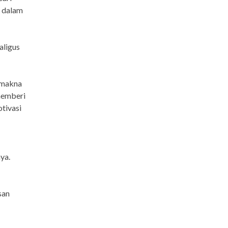
i dalam
aligus
 makna
memberi
tivasi
ya.
san