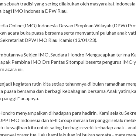
 sebuah tradisi yang sering dilakukan oleh masyarakat Indonesia
a bagi IMO Indonesia DPW Riau.
edia Online (IMO) Indonesia Dewan Pimpinan Wilayah (DPW) Prov
an acara buka puasa bersama serta menyantuni puluhan anak yati
 Sekretariat DPW IMO Riau, Kamis (13/04/23).
mbutannya Sekjen IMO, Saudara Hondro Mengucapkan terima Ka
apak Pembina IMO Drs Pantas Sitompul beserta pengurus IMO y
m acara ini,
njadi kegiatan rutin kita setiap tahunnnya di bulan ramadhan me
ka puasa bersama dan berbagi kebahagian bersama Anak yatim,k
rpanggil" ucapnya.
. Hondro menyampaikan di hadapan para hadirin. Kami selaku Sekre
DPP IMO Indonesia dan SHI Group merasa terpanggil selalu mela
suatu kewajiban kita untuk saling berbagi rezeki terhadap anak - an
punyai orang tua. Lalu kami lakukan ini bukan semata - mata men