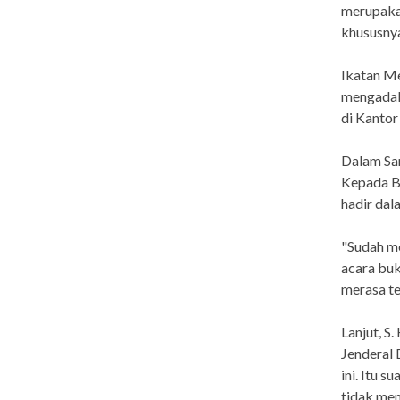
merupakan
khususny
Ikatan M
mengadak
di Kantor
Dalam Sa
Kepada B
hadir dala
"Sudah me
acara bu
merasa te
Lanjut, S
Jenderal 
ini. Itu 
tidak mem