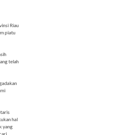
insi Riau
m piatu
sih
ang telah
ngadakan
ami
taris
kukan hal
ak yang
cari