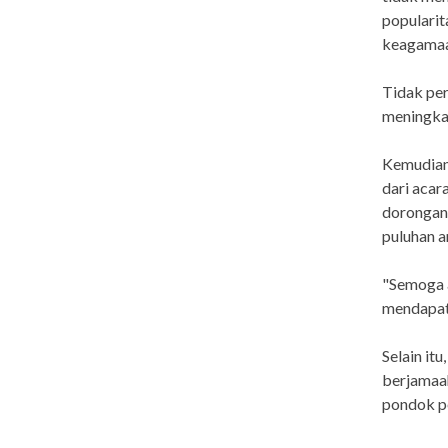
popularit
keagamaa
Tidak per
meningkat
Kemudian
dari aca
dorongan
puluhan a
"Semoga 
mendapatk
Selain it
berjamaah
pondok pe