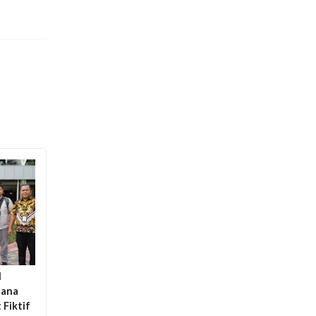
I
dana
 Fiktif