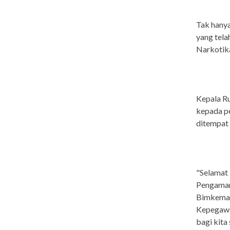
Tak hanya
yang tela
Narkotik
Kepala R
kepada pe
ditempat
"Selamat
Pengaman
Bimkemas
Kepegawa
bagi kita