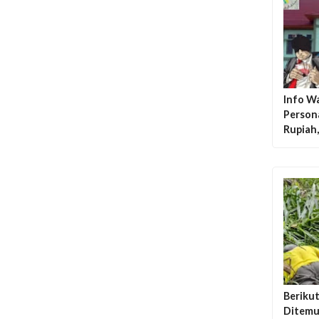
Info W
Person
Rupiah
Berikut
Ditemu