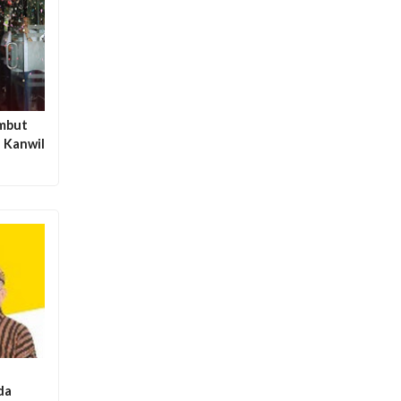
ambut
 Kanwil
da