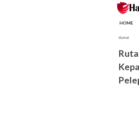
HOME
dumai
Ruta
Kepa
Pele