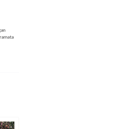
gan
eramata