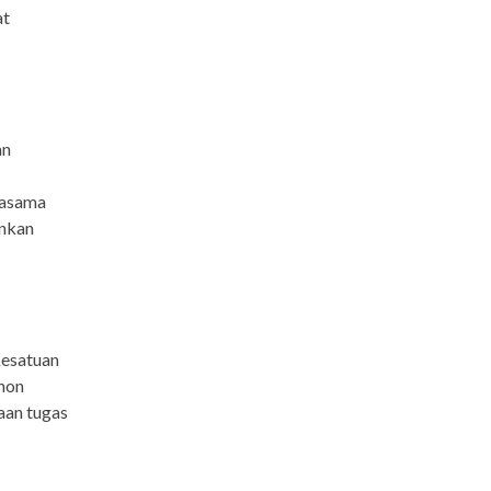
at
an
jasama
ankan
Kesatuan
hon
aan tugas