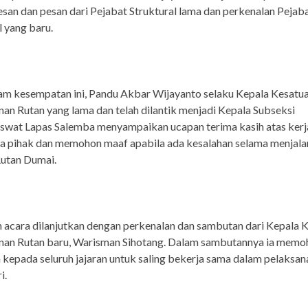
san dan pesan dari Pejabat Struktural lama dan perkenalan Pejab
l yang baru.
am kesempatan ini, Pandu Akbar Wijayanto selaku Kepala Kesatu
n Rutan yang lama dan telah dilantik menjadi Kepala Subseksi
wat Lapas Salemba menyampaikan ucapan terima kasih atas ker
ua pihak dan memohon maaf apabila ada kesalahan selama menjal
Rutan Dumai.
acara dilanjutkan dengan perkenalan dan sambutan dari Kepala 
an Rutan baru, Warisman Sihotang. Dalam sambutannya ia memo
kepada seluruh jajaran untuk saling bekerja sama dalam pelaksan
i.