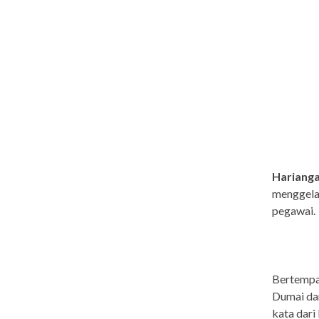
Hariang
menggela
pegawai.
Bertempat
Dumai da
kata dari