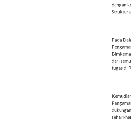
dengan ke
Struktura
Pada Dal
Pengamana
Bimkemas
dari sem
tugas di 
Kemudian 
Pengaman
dukungan 
sehari-har