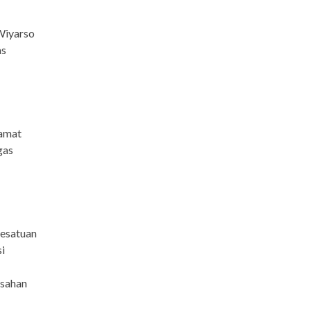
 Wiyarso
as
lamat
gas
Kesatuan
i
isahan