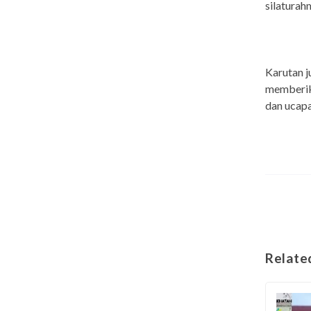
silaturahm
Karutan j
memberika
dan ucapa
Relate