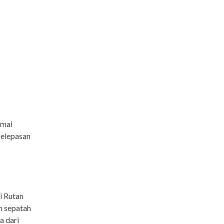
umai
pelepasan
i Rutan
n sepatah
a dari