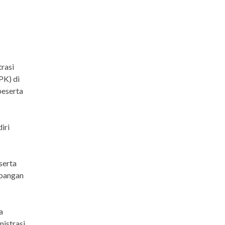
trasi
PK) di
peserta
iri
serta
mbangan
a
istrasi.