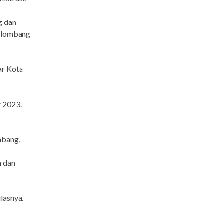
g dan
gelombang
ar Kota
r 2023.
mbang,
n dan
lasnya.