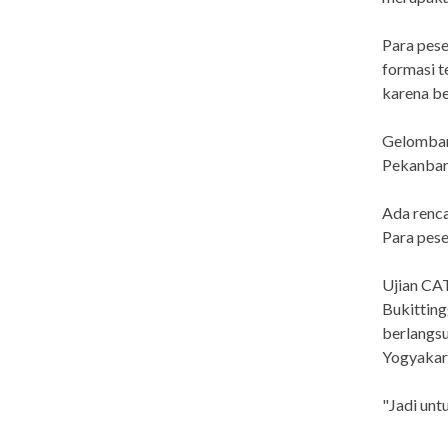
Para pese
formasi t
karena be
Gelombang
Pekanbar
Ada renca
Para pese
Ujian CAT
Bukitting
berlangsu
Yogyakar
"Jadi unt