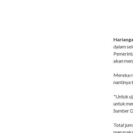
Hariang
dalam sel
Pemerinta
akan menj
Mereka r
nantinya 
"Untuk uj
untuk me
Sumber D
Total jum
merupakan