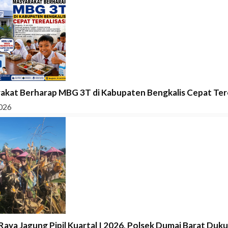
akat Berharap MBG 3T di Kabupaten Bengkalis Cepat Tere
026
Raya Jagung Pipil Kuartal I 2026, Polsek Dumai Barat Duk