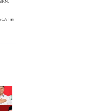
 BKN.
 CAT ini