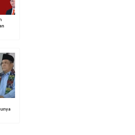
h
kan
Punya