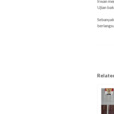
Irwan men
Ujian bak
Sebanyak 
berlangsu
Relate