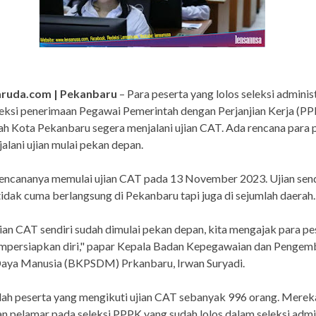
aruda.com | Pekanbaru
– Para peserta yang lolos seleksi adminis
eksi penerimaan Pegawai Pemerintah dengan Perjanjian Kerja (PP
h Kota Pekanbaru segera menjalani ujian CAT. Ada rencana para 
alani ujian mulai pekan depan.
encananya memulai ujian CAT pada 13 November 2023. Ujian send
tidak cuma berlangsung di Pekanbaru tapi juga di sejumlah daerah.
ian CAT sendiri sudah dimulai pekan depan, kita mengajak para pe
mpersiapkan diri," papar Kepala Badan Kepegawaian dan Penge
aya Manusia (BKPSDM) Prkanbaru, Irwan Suryadi.
lah peserta yang mengikuti ujian CAT sebanyak 996 orang. Merek
 pelamar pada seleksi PPPK yang sudah lolos dalam seleksi admin