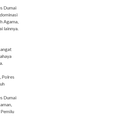
es Dumai
 dominasi
oh Agama,
 lainnya.
sangat
bahaya
a.
, Polres
ruh
es Dumai
 aman,
 Pemilu