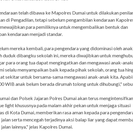
endaraan telah dibawa ke Mapolres Dumai untuk dilakukan penila
an di Pengadilan, tetapi sebelum pengambilan kendaraan Kapolr
mewajibkan para pemiliknya untuk mengembalikan bentuk dan
an kendaraan menjadi standar.
lum mereka kembali, para pengendara yang didominasi oleh anak
h duduk dibangku sekolah ini, mereka diwajibkan untuk menghub
gar para orang tua dapat mengingatkan dan mengawasi anak-anak
i selalu menyampaikan baik kepada pihak sekolah, orang tua hin
at sekitar untuk bersama-sama mengawasi anak-anak kita. Apabi
00 WIB anak belum berada dirumah tolong untuk dihubungi," sebu
umai dan Polsek Jajaran Polres Dumai akan terus mengintensifkan
lue light khususnya pada malam akhir pekan untuk menjaga situasi
s di Kota Dumai, memberikan rasa aman kepada para pengendar
jalan serta mencegah terjadinya aksi balap liar yang dapat mem
jalan lainnya," jelas Kapolres Dumai.