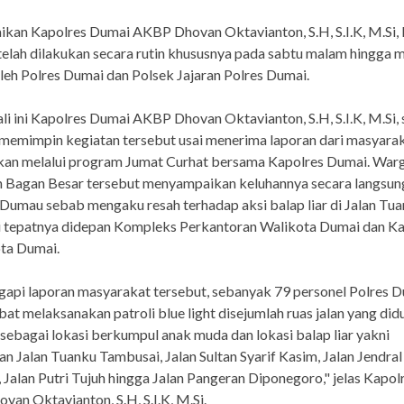
kan Kapolres Dumai AKBP Dhovan Oktavianton, S.H, S.I.K, M.Si, 
telah dilakukan secara rutin khususnya pada sabtu malam hingga 
 oleh Polres Dumai dan Polsek Jajaran Polres Dumai.
i ini Kapolres Dumai AKBP Dhovan Oktavianton, S.H, S.I.K, M.Si, 
memimpin kegiatan tersebut usai menerima laporan dari masyara
kan melalui program Jumat Curhat bersama Kapolres Dumai. War
n Bagan Besar tersebut menyampaikan keluhannya secara langsu
Dumau sebab mengaku resah terhadap aksi balap liar di Jalan Tu
 tepatnya didepan Kompleks Perkantoran Walikota Dumai dan Ka
a Dumai.
api laporan masyarakat tersebut, sebanyak 79 personel Polres 
ibat melaksanakan patroli blue light disejumlah ruas jalan yang di
 sebagai lokasi berkumpul anak muda dan lokasi balap liar yakni
an Jalan Tuanku Tambusai, Jalan Sultan Syarif Kasim, Jalan Jendral
 Jalan Putri Tujuh hingga Jalan Pangeran Diponegoro," jelas Kapo
an Oktavianton, S.H, S.I.K, M.Si.