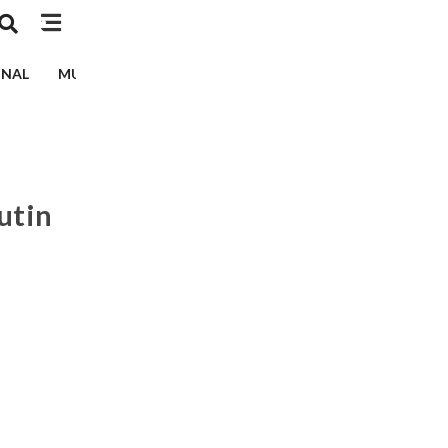
INAL
MUSIK
TEKNOLOGI
EDUKASI
KESEHATAN
utin