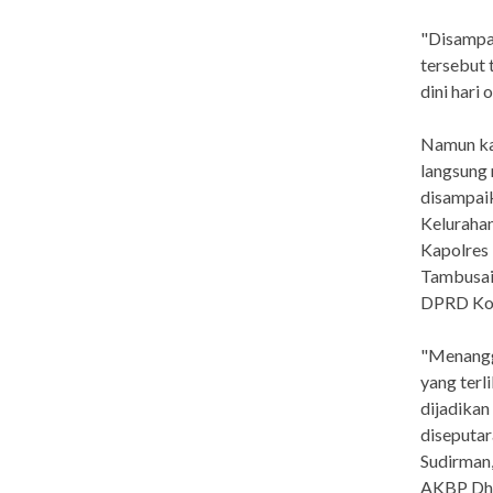
"Disampai
tersebut 
dini hari
Namun kal
langsung 
disampai
Keluraha
Kapolres 
Tambusai
DPRD Kot
"Menangg
yang terl
dijadikan
diseputar
Sudirman,
AKBP Dhov