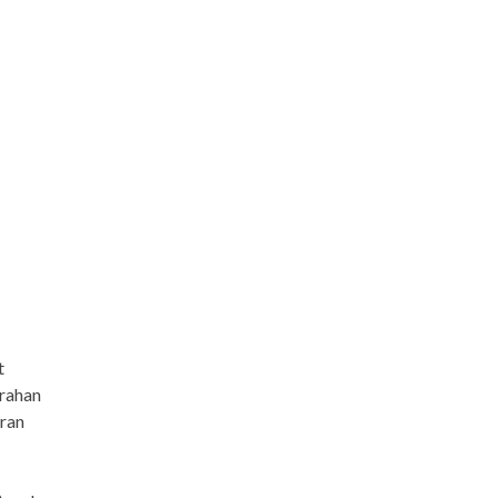
t
urahan
ran