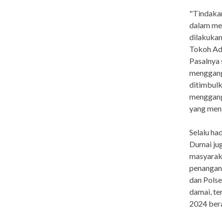
"Tindakan
dalam men
dilakukan
Tokoh Ad
Pasalnya 
menggang
ditimbulk
menggang
yang meng
Selalu ha
Dumai ju
masyaraka
penangana
dan Polse
damai, te
2024 bera