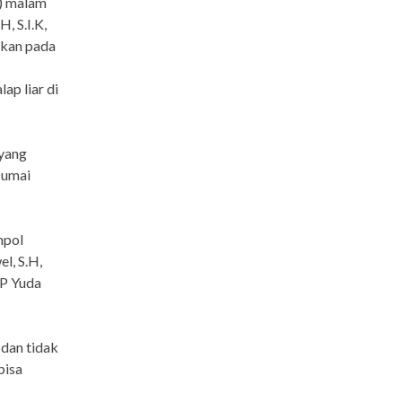
3) malam
, S.I.K,
skan pada
p liar di
 yang
Dumai
mpol
l, S.H,
KP Yuda
 dan tidak
bisa