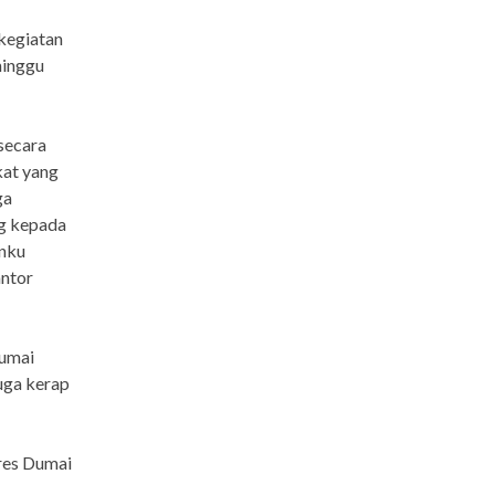
kegiatan
minggu
secara
kat yang
ga
ng kepada
anku
ntor
Dumai
duga kerap
lres Dumai