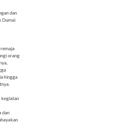
ngan dan
es Dumai
 remaja
ungi orang
nya,
gga
la hingga
tnya.
 kegiatan
a dan
bahayakan