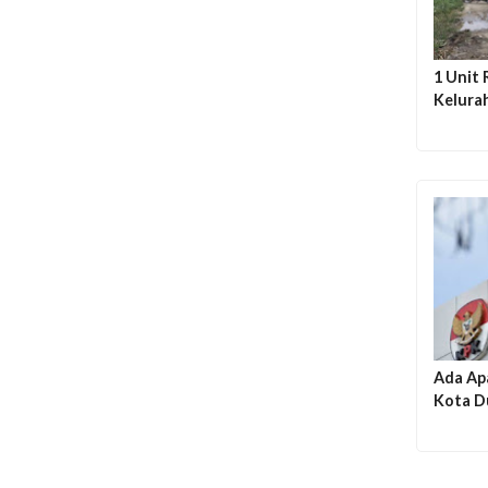
1 Unit
Kelura
Ada Ap
Kota D