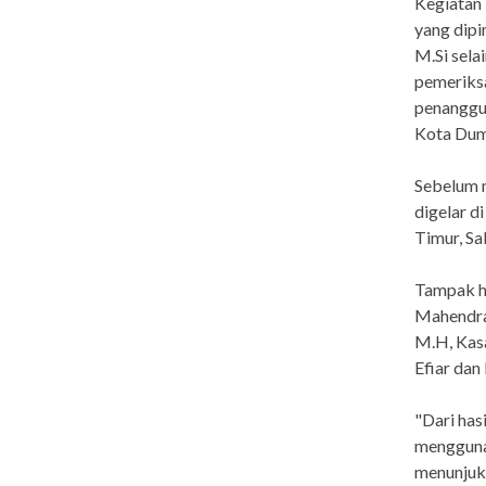
Kegiatan
yang dipi
M.Si sela
pemeriks
penanggul
Kota Duma
Sebelum 
digelar d
Timur, Sa
Tampak h
Mahendra 
M.H, Kasa
Efiar dan
"Dari has
mengguna
menunjuk