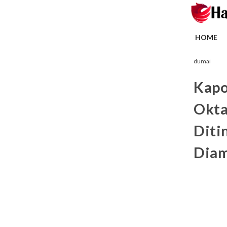
HOME
dumai
Kapo
Okta
Diti
Dia