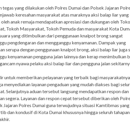
 tegas yang dilakukan oleh Polres Dumai dan Polsek Jajaran Polr
jawab keresahan masyarakat atas maraknya aksi balap liar yang
 oleh anak remaja mendapatkan apresiasi dan dukungan oleh Tok
at, Tokoh Masyarakat, Tokoh Pemuda dan masyarakat Kota Dumai
suara yang ditimbulkan dari penggunaan knalpot brong sangat
gu pengdengaran dan mengganggu kenyamanan. Dampak yang
an serupa dengan penggunaan knalpot brong, aksi balap liar juga 
gu kenyamanan pengguna jalan lainnya dan kerap menimbulkan 
ancam nyawa pelaku aksi balap liar dan pengguna jalan sekitarny
dir untuk memberikan pelayanan yang terbaik bagi masyarakatnya
ga menyediakan layanan pengaduan yang mudah diakses bagi selu
t. Selanjutnya aduan tersebut langsung mendapatkan respon dan
n segera. Layanan dan respon cepat tersebut diberikan oleh Polr
k Jajaran Polres Dumai guna terwujudnya situasi Kamtibmas yang
rtib dan kondusif di Kota Dumai khususnya hingga seluruh tahapan
khir.