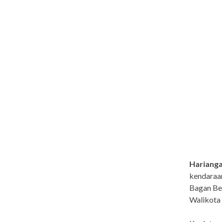
Hariang
kendaraan
Bagan Be
Walikota