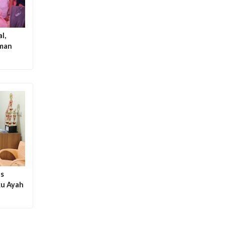
l,
aman
as
ku Ayah