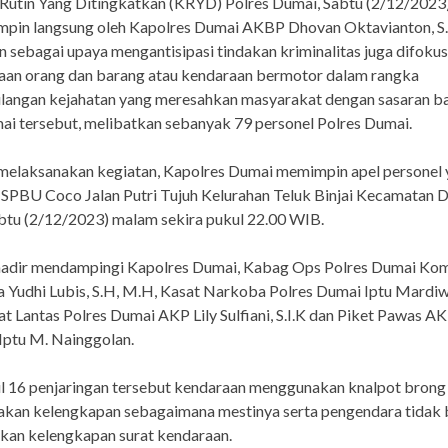
 Rutin Yang Ditingkatkan (KRYD) Polres Dumai, Sabtu (2/12/202
mpin langsung oleh Kapolres Dumai AKBP Dhovan Oktavianton, S.H
in sebagai upaya mengantisipasi tindakan kriminalitas juga difoku
aan orang dan barang atau kendaraan bermotor dalam rangka
angan kejahatan yang meresahkan masyarakat dengan sasaran bala
i tersebut, melibatkan sebanyak 79 personel Polres Dumai.
melaksanakan kegiatan, Kapolres Dumai memimpin apel personel
i SPBU Coco Jalan Putri Tujuh Kelurahan Teluk Binjai Kecamatan 
btu (2/12/2023) malam sekira pukul 22.00 WIB.
adir mendampingi Kapolres Dumai, Kabag Ops Polres Dumai Ko
Yudhi Lubis, S.H, M.H, Kasat Narkoba Polres Dumai Iptu Mardiwe
t Lantas Polres Dumai AKP Lily Sulfiani, S.I.K dan Piket Pawas A
 Iptu M. Nainggolan.
il 16 penjaringan tersebut kendaraan menggunakan knalpot brong
kan kelengkapan sebagaimana mestinya serta pengendara tidak 
kan kelengkapan surat kendaraan.