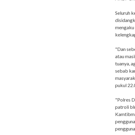
Seluruh k
disidangk
mengaku 
kelengkap
"Dan sebe
atau masi
tuanya, a
sebab kam
masyarak
pukul 22.
"Polres D
patroli b
Kamtibma
pengguna 
pengguna 