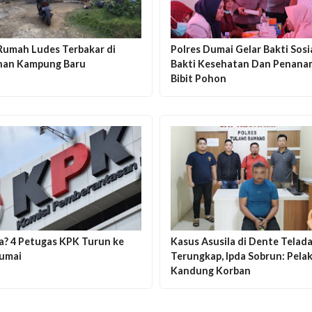
 Rumah Ludes Terbakar di
Polres Dumai Gelar Bakti Sosia
han Kampung Baru
Bakti Kesehatan Dan Penan
Bibit Pohon
a? 4 Petugas KPK Turun ke
Kasus Asusila di Dente Telad
umai
Terungkap, Ipda Sobrun: Pela
Kandung Korban