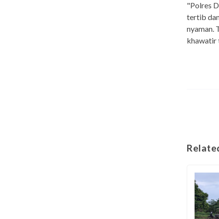
"Polres D
tertib da
nyaman. T
khawatir 
Relate