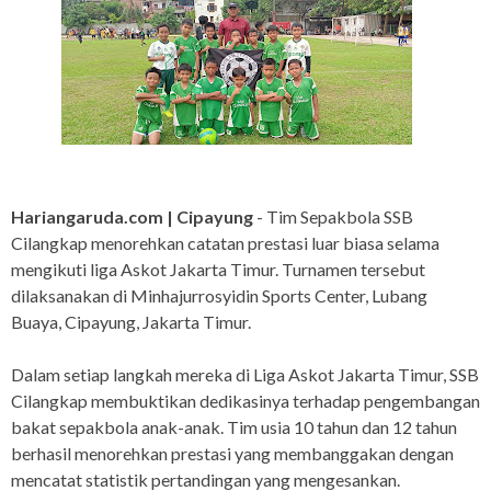
Hariangaruda.com | Cipayung
- Tim Sepakbola SSB
Cilangkap menorehkan catatan prestasi luar biasa selama
mengikuti liga Askot Jakarta Timur. Turnamen tersebut
dilaksanakan di Minhajurrosyidin Sports Center, Lubang
Buaya, Cipayung, Jakarta Timur.
Dalam setiap langkah mereka di Liga Askot Jakarta Timur, SSB
Cilangkap membuktikan dedikasinya terhadap pengembangan
bakat sepakbola anak-anak. Tim usia 10 tahun dan 12 tahun
berhasil menorehkan prestasi yang membanggakan dengan
mencatat statistik pertandingan yang mengesankan.