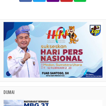
DUMAI