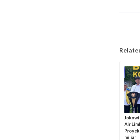
Relate
Jokowi
Air Li
Proyek
miliar