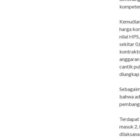
kompeten,
Kemudian 
harga kon
nilai HPS
sekitar 0
kontrakt
anggaran 
cantik pu
diungkap 
Sebagaim
bahwa ada
pembangun
Terdapat
masuk 2, 
dilaksana