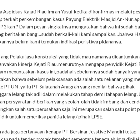
 Aspidsus Kajati Riau Imran Yusuf ketika dikonfirmasi melalui pe
 terkait perkembangan kasus Payung Elektrik Masjid An-Nur, a
SP3 kan ? Dalam pesan singkatnya mengatakan bahwa Ini sudah b
ng beritakan bang…sudah berkali-kali kami sampaikan…bahwa Ha
kannya belum kami temukan indikasi peristiwa pidananya.
rang Pelaku jasa konstruksi yang tidak mau namanya dicantumkan
yakan kinerja Kejati Riau, menurutnya mengapa penyidik Kejati 
am menuntaskan kasus ini, padahal sebelumnya sudah banyak yan
akan bahwa sebelum pelaksanaan ada salah satu rekanan yang m
e PTUN, yaitu PT Sulatanah Anugrah yang menilai bahwa pihak
gara lelang tak adil dalam melakukan tahap demi tahapan lelang, 
an persyaratan diberikan yang seolah-olah tidak imbang dan cen
gkan salah satu perusahaan saja, ini merupakan salah satu point 
idik untuk memeriksa panitia lelang/ pihak LPSE.
ada juga pertanyaan kenapa PT Bersinar Jesstive Mandiri tetap
an pada tender proyek tersebut sementara tenaga ahlinya dinilai