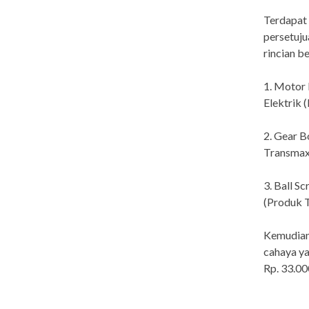
Terdapat 
persetuju
rincian be
1. Motor 
Elektrik 
2. Gear B
Transmax 
3. Ball 
(Produk T
Kemudian 
cahaya ya
Rp. 33.00