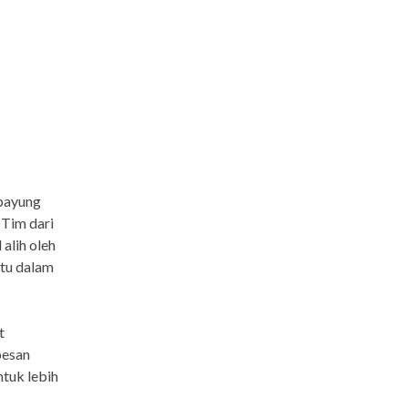
payung
 Tim dari
alih oleh
ntu dalam
t
pesan
tuk lebih