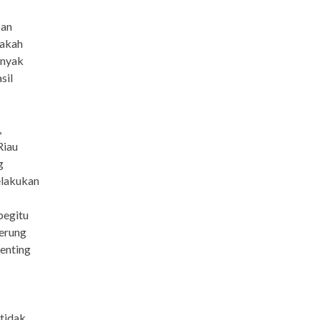
san
pakah
anyak
sil
,
Riau
g
elakukan
begitu
derung
penting
 tidak