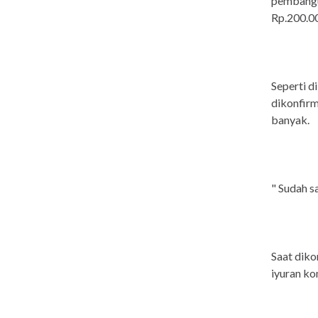
pembangun
Rp.200.00
Seperti d
dikonfir
banyak.
" Sudah s
Saat dik
iyuran ko