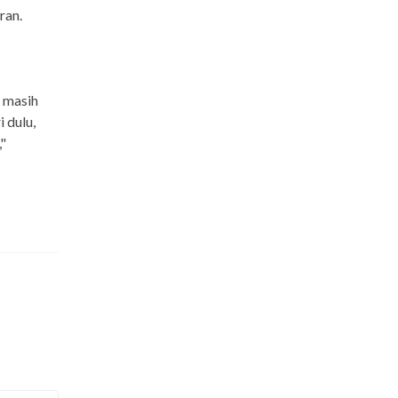
ran.
i masih
 dulu,
,"