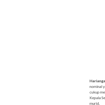
Harianga
nominal y
cukup men
Kepala S
murid.