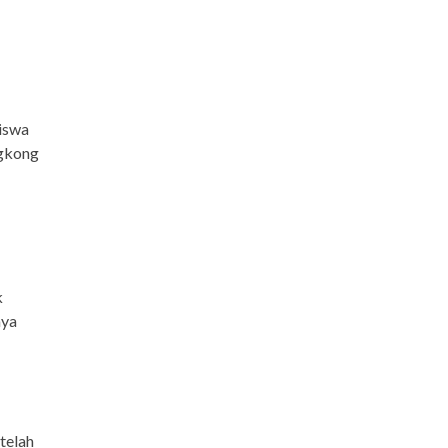
iswa
ngkong
k
aya
telah