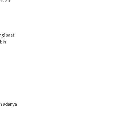
as XII
ngi saat
bih
h adanya