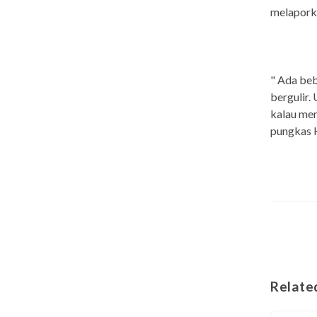
melaporka
" Ada beb
bergulir.
kalau mem
pungkas H
Relate