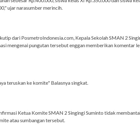
an sebesar Rp.400.000, siswa kelas XI Rp.350.000 dan siswa kel
0," ujar narasumber merincih.
ikutip dari PosmetroIndonesia.com, Kepala Sekolah SMAN 2 Singi
masi mengenai pungutan tersebut enggan memberikan komentar le
aya teruskan ke komite" Balasnya singkat.
onfirmasi Ketua Komite SMAN 2 Singingi Suminto tidak membanta
mite atau sumbangan tersebut.