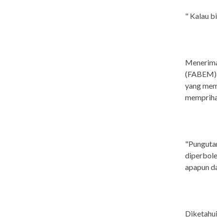
" Kalau b
Menerima
(FABEM) R
yang memb
mempriha
"Pungutan
diperbole
apapun da
Diketahui