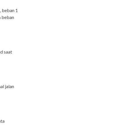
, beban 1
a beban
id saat
al jalan
nta