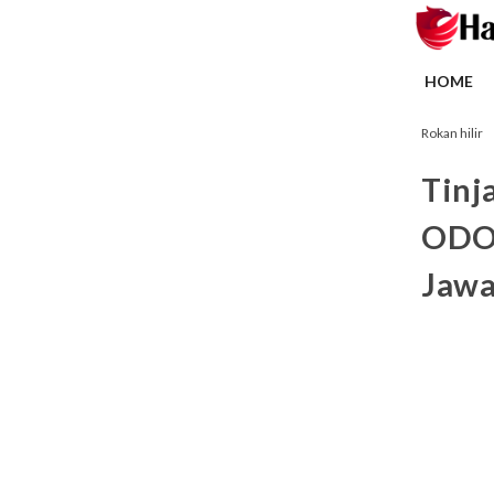
HOME
Rokan hilir
Tinj
ODOL
Jaw