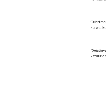
Gubri men
karena ke
"Sejatiny
2 triliun,