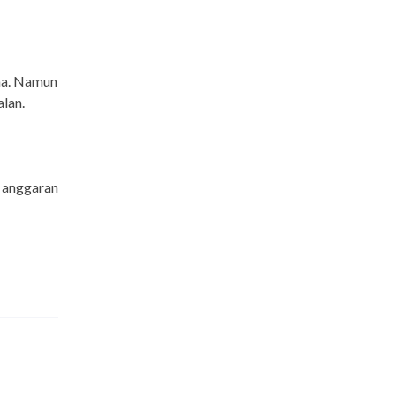
ma. Namun
lan.
n anggaran