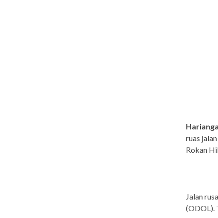
Harianga
ruas jala
Rokan Hili
Jalan rus
(ODOL). 