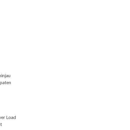
injau
upaten
ver Load
t