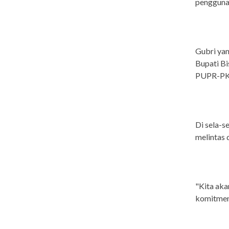
pengguna 
Gubri ya
Bupati Bi
PUPR-PKP
Di sela-s
melintas d
"Kita aka
komitmenn