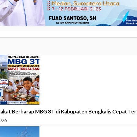
akat Berharap MBG 3T di Kabupaten Bengkalis Cepat Tere
026