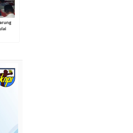
tarung
ulai