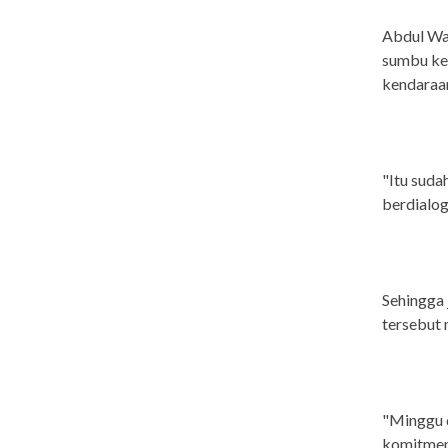
Abdul Wah
sumbu ken
kendaraan
"Itu suda
berdialog
Sehingga 
tersebut 
"Minggu 
komitmen 