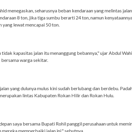
id menegaskan, seharusnya beban kendaraan yang melintas jalan
daraan 8 ton, jika tiga sumbu berarti 24 ton, namun kenyataanny
 yang lewat mencapai 50 ton.
h tidak kapasitas jalan itu menanggung bebannya," ujar Abdul Wah
 bersama warga sekitar.
jalan yang dulunya mulus kini sudah berlubang dan berdebu. Padah
merupakan lintas Kabupaten Rokan Hilir dan Rokan Hulu.
depan saya bersama Bupati Rohil panggil perusahaan untuk memi
mereka memperbaiki jalan ini," sebutnya.