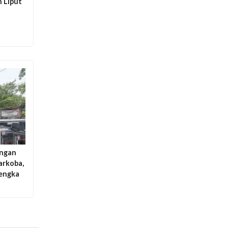
n Liput
engan
arkoba,
rengka