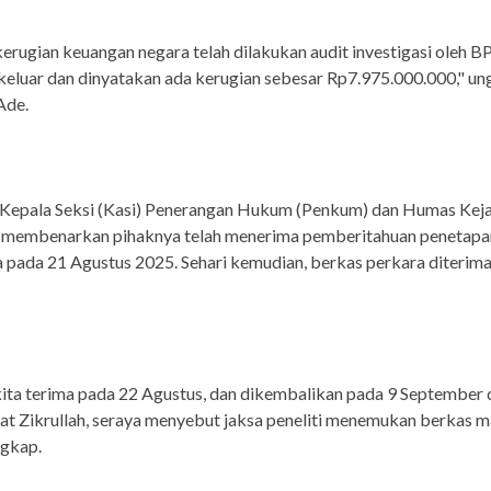
kerugian keuangan negara telah dilakukan audit investigasi oleh B
keluar dan dinyatakan ada kerugian sebesar Rp7.975.000.000," u
Ade.
 Kepala Seksi (Kasi) Penerangan Hukum (Penkum) dan Humas Kejat
h, membenarkan pihaknya telah menerima pemberitahuan penetapa
 pada 21 Agustus 2025. Sehari kemudian, berkas perkara diterima
ita terima pada 22 Agustus, dan dikembalikan pada 9 September 
kat Zikrullah, seraya menyebut jaksa peneliti menemukan berkas m
ngkap.