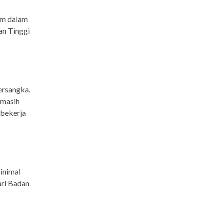
um dalam
an Tinggi
ersangka.
 masih
 bekerja
inimal
ari Badan