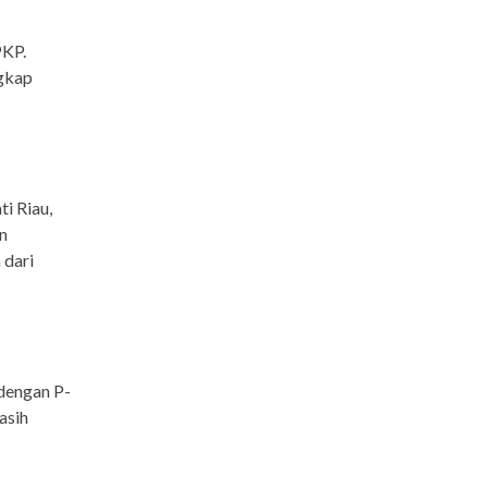
PKP.
ngkap
i Riau,
n
 dari
dengan P-
asih