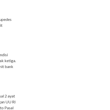
Kupedes
it
ndisi
ak ketiga.
nit bank
sal 2 ayat
gan UU RI
to Pasal