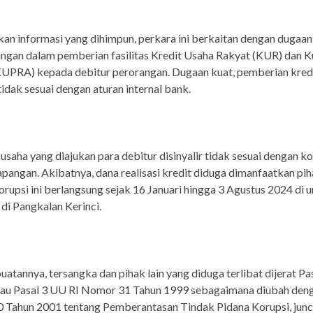
an informasi yang dihimpun, perkara ini berkaitan dengan dugaan
ngan dalam pemberian fasilitas Kredit Usaha Rakyat (KUR) dan 
KUPRA) kepada debitur perorangan. Dugaan kuat, pemberian kred
tidak sesuai dengan aturan internal bank.
, usaha yang diajukan para debitur disinyalir tidak sesuai dengan ko
lapangan. Akibatnya, dana realisasi kredit diduga dimanfaatkan pih
orupsi ini berlangsung sejak 16 Januari hingga 3 Agustus 2024 di u
 di Pangkalan Kerinci.
uatannya, tersangka dan pihak lain yang diduga terlibat dijerat Pa
atau Pasal 3 UU RI Nomor 31 Tahun 1999 sebagaimana diubah den
 Tahun 2001 tentang Pemberantasan Tindak Pidana Korupsi, junc