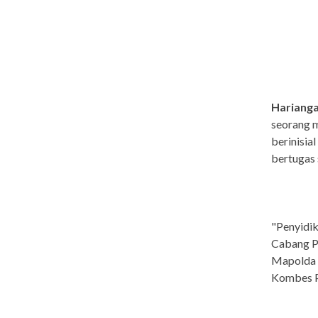
Hariang
seorang 
berinisia
bertugas 
"Penyidik
Cabang Pa
Mapolda R
Kombes P