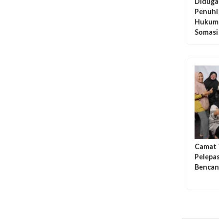
Diduga
Penuhi
Hukum 
Somasi
Camat 
Pelepa
Bencan