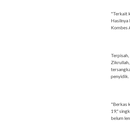
"Terkait 
Hasilnya 
Kombes 
Terpisah,
Zikrulla
tersangka
penyidik.
"Berkas k
19," sing
belum le