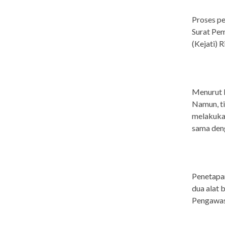
Proses p
Surat Pem
(Kejati) 
Menurut K
Namun, t
melakuka
sama deng
Penetapan
dua alat 
Pengawas