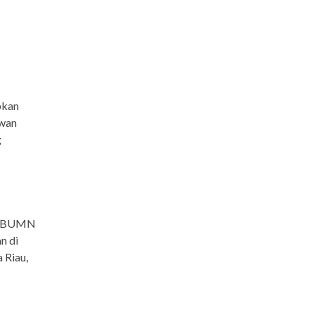
pkan
awan
g
ank BUMN
n di
 Riau,