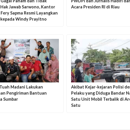
 Gagal Paham dan Tidak
PWDPI dan Jurnalis Hadiri da
 Hak Jawab Sarwono, Kantor
Acara Presiden RI di Riau
Fery Sapma Resmi Layangkan
 kepada Windy Prayitno
Tuah Madani Lakukan
Akibat Kejar-kejaran Polisi d
san Pengiriman Bantuan
Pelaku yang Diduga Bandar N
a Sumbar
Satu Unit Mobil Terbalik di A
Satu