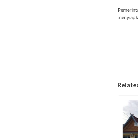
Pemerinta
menyiapka
Relate