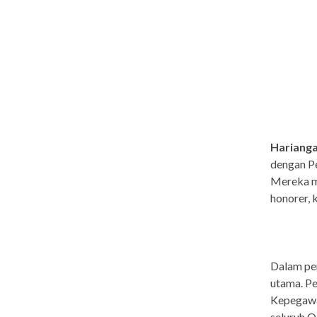
Harianga
dengan Pe
Mereka me
honorer, 
Dalam pe
utama. P
Kepegawai
seluruh 