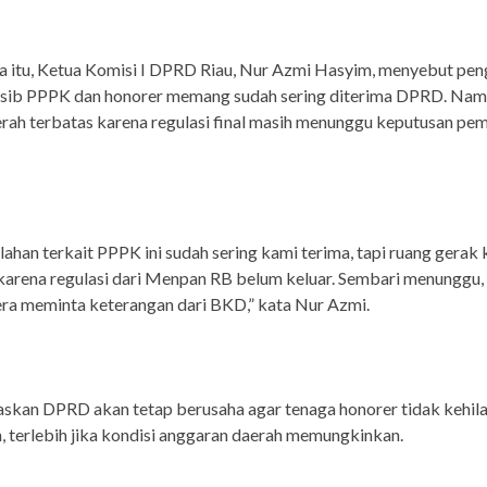
a itu, Ketua Komisi I DPRD Riau, Nur Azmi Hasyim, menyebut pe
nasib PPPK dan honorer memang sudah sering diterima DPRD. Nam
rah terbatas karena regulasi final masih menunggu keputusan pe
ahan terkait PPPK ini sudah sering kami terima, tapi ruang gerak 
karena regulasi dari Menpan RB belum keluar. Sembari menunggu,
ra meminta keterangan dari BKD,” kata Nur Azmi.
skan DPRD akan tetap berusaha agar tenaga honorer tidak kehil
, terlebih jika kondisi anggaran daerah memungkinkan.