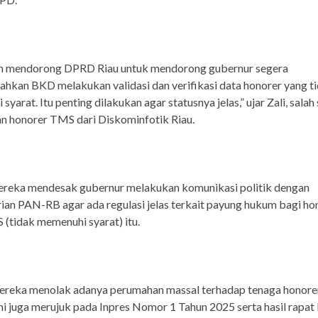
gin mendorong DPRD Riau untuk mendorong gubernur segera
hkan BKD melakukan validasi dan verifikasi data honorer yang t
yarat. Itu penting dilakukan agar statusnya jelas,” ujar Zali, sala
n honorer TMS dari Diskominfotik Riau.
ereka mendesak gubernur melakukan komunikasi politik dengan
an PAN-RB agar ada regulasi jelas terkait payung hukum bagi ho
(tidak memenuhi syarat) itu.
mereka menolak adanya perumahan massal terhadap tenaga honor
ini juga merujuk pada Inpres Nomor 1 Tahun 2025 serta hasil rapat 