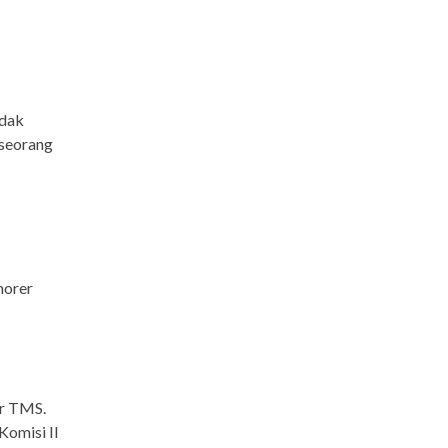
idak
h seorang
norer
er TMS.
Komisi II