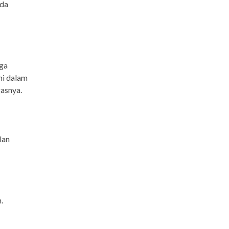
ada
ga
ni dalam
gasnya.
lan
.