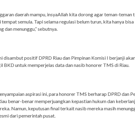
ggaran daerah mampu, insyaAllah kita dorong agar teman-teman 
i tempat semula. Tapi selama regulasi belum turun, kita hanya bisa
g dan menunggu,” sebutnya.
ini disambut positif DPRD Riau dan Pimpinan Komisi I berjanji aka
l BKD untuk memperjelas data dan nasib honorer TMS di Riau.
enyampaian aspirasi ini, para honorer TMS berharap DPRD dan P
 Riau benar-benar memperjuangkan kepastian hukum dan keberlan
reka. Namun, keputusan final terkait nasib mereka masih menung
resmi dari pemerintah pusat.