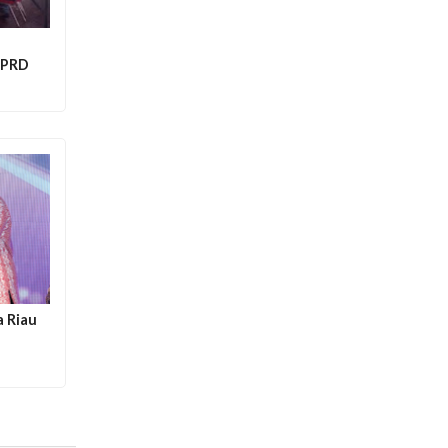
u
 DPRD
a Riau