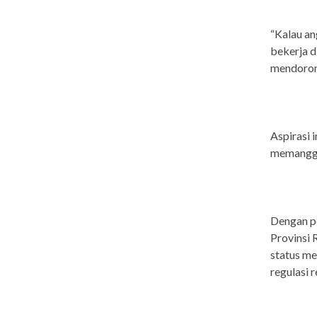
“Kalau an
bekerja d
mendoron
Aspirasi 
memanggi
Dengan p
Provinsi
status me
regulasi 