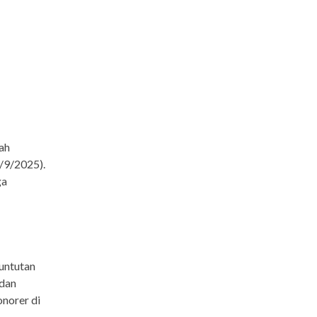
ah
/9/2025).
ga
untutan
adan
norer di