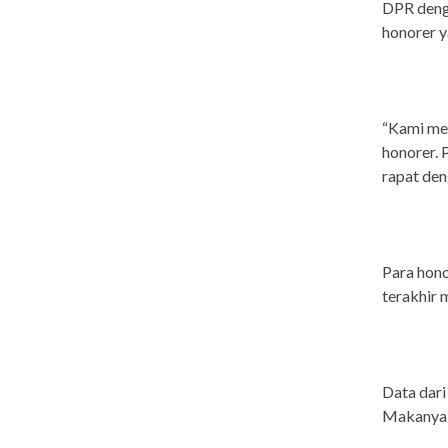
DPR deng
honorer 
“Kami me
honorer. 
rapat den
Para hono
terakhir 
Data dari
Makanya k