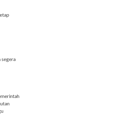
tetap
n segera
emerintah
jutan
gu