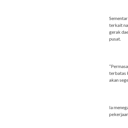
Sementar
terkait 
gerak dae
pusat.
“Permasal
terbatas 
akan sege
Ia menega
pekerjaan