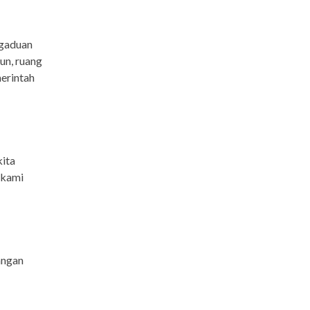
ngaduan
un, ruang
merintah
kita
 kami
angan