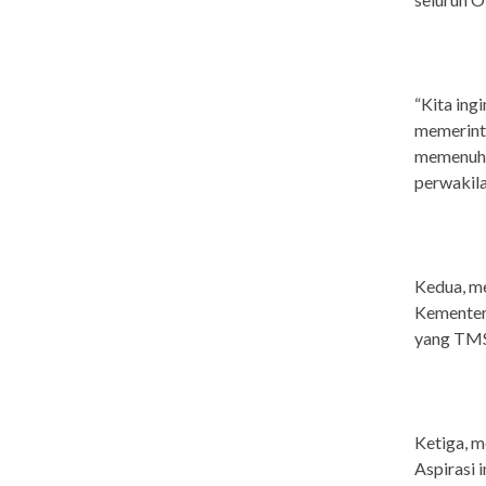
“Kita in
memerinta
memenuhi s
perwakila
Kedua, m
Kementeri
yang TMS 
Ketiga, 
Aspirasi 