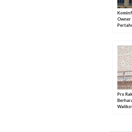
Kominf
Owner 
Pertah
Pro Ra
Berhara
Walikot